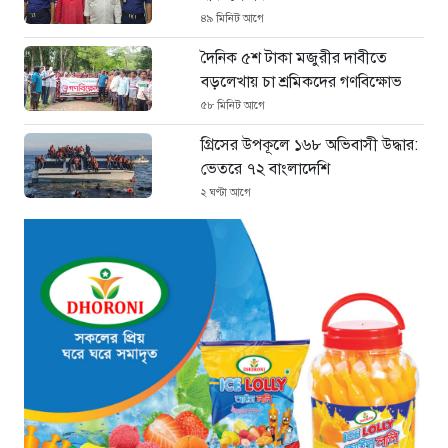
৪৯ মিনিট আগে
দৈনিক ৫শ টাকা মজুরীর দাবীতে
বড়লেখায় চা শ্রমিকদের গণবিক্ষোভ
৫৮ মিনিট আগে
গ্রিসের উপকূলে ১৬৮ অভিবাসী উদ্ধার:
ভেতরে ৭২ বাংলাদেশি
২ ঘণ্টা আগে
“১/১১-তে তারেক রহমানকে আয়নাঘরে
বন্দি রাখা হয়: চিফ প্রসিকিউটর”
২ ঘণ্টা আগে
ডিজিএফআইয়ের ‘আয়নাঘর’ পরিদর্শনে
আন্তর্জাতিক অপরাধ ট্রাইব্যুনালের
বিচারক দল
৩ ঘণ্টা আগে
জুলাই জাদুঘরে দলীয় ইতিহাসের ঠাঁই