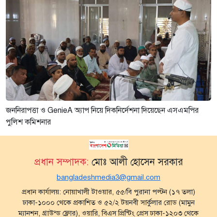
জননিরাপত্তা ও GenieA অ্যাপ নিয়ে দিকনির্দেশনা দিয়েছেন এসএমপির
পুলিশ কমিশনার
প্রধান সম্পাদক:
মোঃ আলী হোসেন সরকার
bangladeshmedia3@gmail.com
প্রধান কার্যালয়: নোয়াখালী টাওয়ার, ৫৫/বি পুরানা পল্টন (১৭ তলা)
ঢাকা-১০০০ থেকে প্রকাশিত ও ৫২/২ টয়নবী সার্কুলার রোড (মামুন
ম্যানশন, গ্রাউন্ড ফ্লোর), ওয়ারি, বিএস প্রিন্টিং প্রেস ঢাকা-১২০৩ থেকে