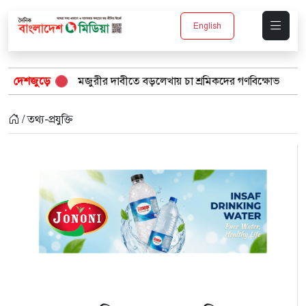
English
জুরীর দাবীতে বড়লেখায় চা শ্রমিকদের গণবিক্ষোভ
দেশজুড়ে
“১/১১-তে তারেক রহ
/ তথ্য-প্রযুক্তি