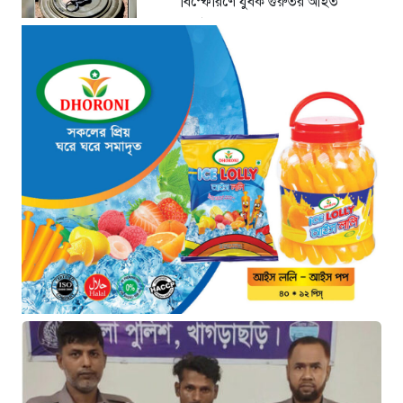
বিস্ফোরণে যুবক গুরুতর আহত
১৭ ঘণ্টা আগে
জোরারগঞ্জ থানা পুলিশের বিশেষ
অভিযান কক্সবাজারের পুরনো মাদক
কারবারি গ্রেফতার
১৭ ঘণ্টা আগে
ঢাকা চট্টগ্রাম মহাসড়ক স্টার লাইন
বাসের ধাক্কায় অটোরিকশা চালক নিহত
১৭ ঘণ্টা আগে
হামে আরও ৬ শিশুর মৃত্যু, নতুন করে
আক্রান্ত ৮৫ জন
২০ ঘণ্টা আগে
মরণফাঁদ সুনামগঞ্জ সড়ক: মাঝরাস্তায়
খুঁটি, দেড় বছরে শতাধিক দুর্ঘটনা
২০ ঘণ্টা আগে
‘সচিবালয় অভিমুখে ১১ দলীয় ঐক্যের