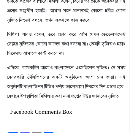
ছবিতে কাজের ব্যাপারে মিথিলা বলেন, বিয়ের পর থেকে অনেকবার এই
প্রশ্নের সম্মুখীন হয়েছি। আমার সঙ্গে মানানসই কোনো চরিত্র পেলে
সৃজিত নিশ্চয়ই বলবে। তখন একসঙ্গে কাজ করবো।
মিথিলা আরও বলেন, তবে জোর করে আমি যেমন ডেভেলপমেন্ট
সেক্টরে সৃজিতের কোনো কাজের কথা বলবো না। তেমনি সৃজিতও হঠাৎ
সিনেমায় আমাকে কাস্ট করবে না।
এদিকে, কয়েকদিন আগেও বাংলাদেশে এসেছিলেন সৃজিত। সে সময়
বেসরকারি টেলিভিশনের একটি অনুষ্ঠানেও অংশ নেন তারা। এই
অনুষ্ঠানটি বাংলাভিশন টিভির পর্দায় ভালোবাসা দিবসের দিন প্রচার হবে।
যেখানে উপস্থাপিতা মিথিলার করা নানা প্রশ্নের উত্তর জানাবেন সৃজিত।
Facebook Comments Box