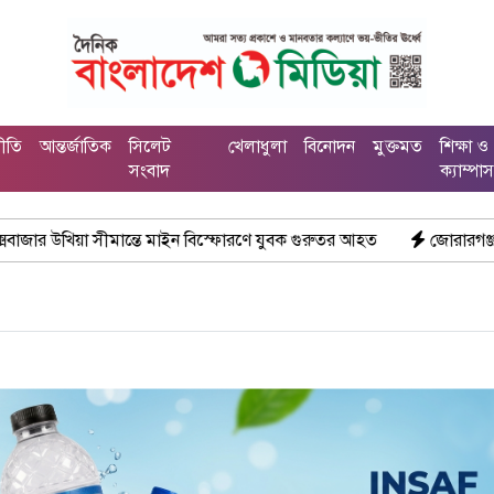
নীতি
আন্তর্জাতিক
সিলেট
খেলাধুলা
বিনোদন
মুক্তমত
শিক্ষা ও
সংবাদ
ক্যাম্পা
্তে মাইন বিস্ফোরণে যুবক গুরুতর আহত
জোরারগঞ্জ থানা পুলিশের বিশেষ