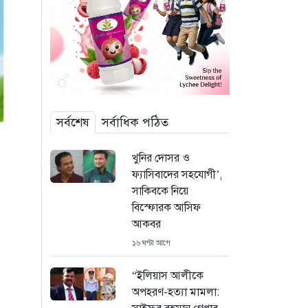
সর্বশেষ
সর্বাধিক পঠিত
খুনির দোসর ও
ফ্যাসিবাদের সহযোগী’,
সাকিবকে নিয়ে
বিস্ফোরক আসিফ
আকবর
১৬ ঘণ্টা আগে
“ইলিয়াস আলীকে
অপহরণ-হত্যা মামলা: