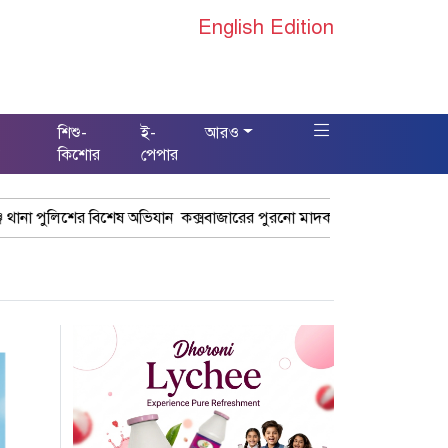
English Edition
শিশু-
ই-
আরও
স
কিশোর
পেপার
 অভিযান কক্সবাজারের পুরনো মাদক কারবারি গ্রেফতার
ঢাকা চট্টগ্রাম