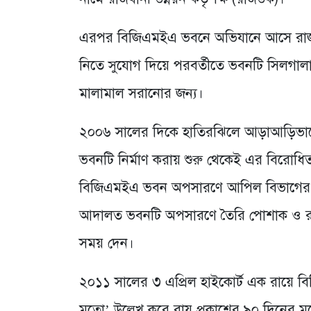
এরপর বিজিএমইএ ভবনে অভিযানে আসে রাজউক
নিতে সুযোগ দিয়ে পরবর্তীতে ভবনটি সিলগা
মালামাল সরানোর জন্য।
২০০৬ সালের দিকে হাতিরঝিলে আড়াআড়িভাব
ভবনটি নির্মাণ করায় শুরু থেকেই এর বিরো
বিজিএমইএ ভবন অপসারণে আপিল বিভাগের দেয়
আদালত ভবনটি অপসারণে তৈরি পোশাক ও র
সময় দেন।
২০১১ সালের ৩ এপ্রিল হাইকোর্ট এক রায়ে বি
মতো’ উল্লেখ করে রায় প্রকাশের ৯০ দিনের ম