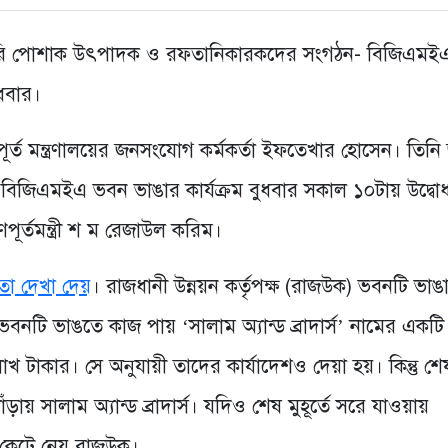
তৈরি পোশাক উৎপাদক ও রফতানিকারকদের সংগঠন- বিজিএমই
ুধবার।
পূর্ত মন্ত্রণালয়ের জনসংযোগ কর্মকর্তা ইফতেখার হোসেন। তিন
বিজিএমইএ ভবন ভাঙার কার্যক্রম বুধবার সকাল ১০টায় উদ্বো
ূর্তমন্ত্রী শ ম রেজাউল করিম।
া দেখা দেয়
। রাজধানী উন্নয়ন কর্তৃপক্ষ (রাজউক) ভবনটি ভাঙ
ভবনটি ভাঙতে কাজ পায় ‘সালাম অ্যান্ড ব্রাদার্স’ নামের একটি
াখ টাকার। সে অনুযায়ী তাদের কার্যাদেশও দেয়া হয়। কিন্তু শে
ঁড়ায় সালাম অ্যান্ড ব্রাদার্স। যদিও শেষ মুহূর্তে সরে যাওয়ায়
া কেটে নেয় রাজউক।