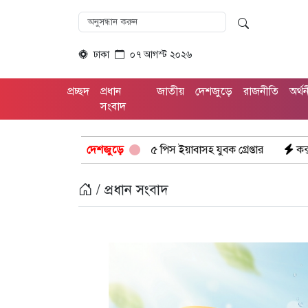
ঢাকা
০৭ আগস্ট ২০২৬
প্রচ্ছদ
প্রধান
জাতীয়
দেশজুড়ে
রাজনীতি
অর্থ
সংবাদ
ের অভিযানে: ১৫ পিস ইয়াবাসহ যুবক গ্রেপ্তার
দেশজুড়ে
কক্সবাজার উখিয়া সীমান
/ প্রধান সংবাদ