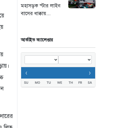
মহাসড়ক স্টার লাইন
‘সচিবালয় অভিমুখে ১১
বাসের ধাক্কায়...
য়ে
দলীয় ঐক্যের পদযাত্রায়
পুলিশের বাধা’
হয়
২১ ঘণ্টা আগে
আর্কাইভ ক্যালেণ্ডার
নদীদূষণ রোধে কঠোর
প্রধানমন্ত্রী: সমন্বিত
য়ে
উদ্যোগের তাগিদ
ড়ায়।
২১ ঘণ্টা আগে
‹
›
্চ
SU
MO
TU
WE
TH
FR
SA
িন
্সারের
ইএ লিভ