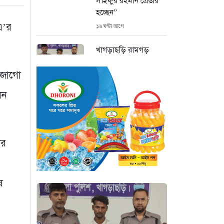
সাইফুর রহমান গ্রেপ্তার
হচ্ছেন”
এ’র
১৬ ঘণ্টা আগে
খাগড়াছড়ি রামগড়
পুলিশের অভিযানে: ১৫
পিস ইয়াবাসহ যুবক
ি জাগো
গ্রেপ্তার
ধন
১৭ ঘণ্টা আগে
কক্সবাজার উখিয়া
সীমান্তে মাইন
ার
বিস্ফোরণে যুবক গুরুতর
আহত
১৭ ঘণ্টা আগে
ষ
জোরারগঞ্জ থানা
পুলিশের বিশেষ অভিযান
কক্সবাজারের পুরনো