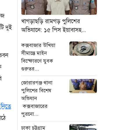
মাদক কারবারি গ্রেফতার
১৭ ঘণ্টা আগে
াজ
খাগড়াছড়ি রামগড় পুলিশের
ি দুই
ঢাকা চট্টগ্রাম মহাসড়ক
অভিযানে: ১৫ পিস ইয়াবাসহ...
স্টার লাইন বাসের ধাক্কায়
অটোরিকশা চালক নিহত
কক্সবাজার উখিয়া
১৭ ঘণ্টা আগে
সীমান্তে মাইন
 ভবন
বিস্ফোরণে যুবক
হামে আরও ৬ শিশুর
ক
গুরুতর...
মৃত্যু, নতুন করে আক্রান্ত
৮৫ জন
ি
জোরারগঞ্জ থানা
২০ ঘণ্টা আগে
পুলিশের বিশেষ
অভিযান
মরণফাঁদ সুনামগঞ্জ
সড়ক: মাঝরাস্তায় খুঁটি,
নিতে
কক্সবাজারের
দেড় বছরে শতাধিক
পুরনো...
াঠে
দুর্ঘটনা
ঢাকা চট্টগ্রাম
২০ ঘণ্টা আগে