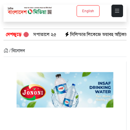
English
 হাসপাতালে ২৫
দেশজুড়ে
সিলিন্ডার লিকেজে ভয়াবহ অগ্নিকাণ্ড: দগ্ধ ৩ জনের অবস্
/ বিনোদন