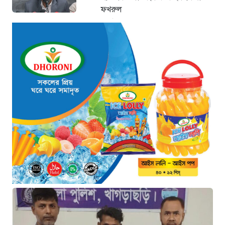
ফখরুল
১৫ ঘণ্টা আগে
থাইল্যান্ডে ভয়াবহ বন্দুক হামলা: দাদা-
দাদিসহ স্কুলে আরও ৭ জনকে হত্যা
১৫ ঘণ্টা আগে
সিলেটে দুই বাসের ভয়াবহ সংঘর্ষ: ঝরে
গেল ৮টি তাজা প্রাণ, হাসপাতালে ২৫
১৫ ঘণ্টা আগে
সিলিন্ডার লিকেজে ভয়াবহ অগ্নিকাণ্ড:
দগ্ধ ৩ জনের অবস্থা আশঙ্কাজনক
১৫ ঘণ্টা আগে
খুনির দোসর ও ফ্যাসিবাদের সহযোগী’,
সাকিবকে নিয়ে বিস্ফোরক আসিফ
আকবর
১ দিন আগে