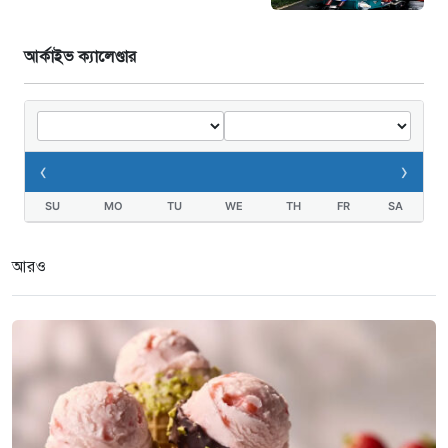
আর্কাইভ ক্যালেণ্ডার
‹
›
SU
MO
TU
WE
TH
FR
SA
আরও