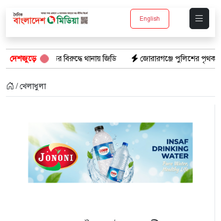
English
আইডির বিরুদ্ধে থানায় জিডি
দেশজুড়ে
জোরারগঞ্জে পুলিশের পৃথক অভিযান: গাঁজাস
/ খেলাধুলা