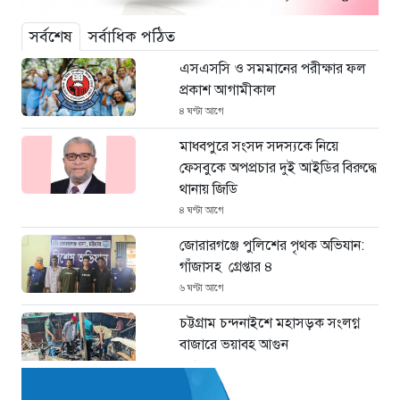
সর্বশেষ
সর্বাধিক পঠিত
এসএসসি ও সমমানের পরীক্ষার ফল
প্রকাশ আগামীকাল
৪ ঘণ্টা আগে
মাধবপুরে সংসদ সদস্যকে নিয়ে
ফেসবুকে অপপ্রচার দুই আইডির বিরুদ্ধে
থানায় জিডি
৪ ঘণ্টা আগে
জোরারগঞ্জে পুলিশের পৃথক অভিযান:
গাঁজাসহ গ্রেপ্তার ৪
৬ ঘণ্টা আগে
চট্টগ্রাম চন্দনাইশে মহাসড়ক সংলগ্ন
বাজারে ভয়াবহ আগুন
৬ ঘণ্টা আগে