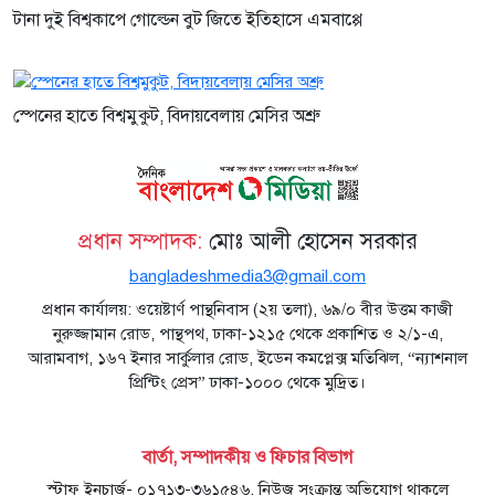
টানা দুই বিশ্বকাপে গোল্ডেন বুট জিতে ইতিহাসে এমবাপ্পে
স্পেনের হাতে বিশ্বমুকুট, বিদায়বেলায় মেসির অশ্রু
প্রধান সম্পাদক:
মোঃ আলী হোসেন সরকার
bangladeshmedia3@gmail.com
প্রধান কার্যালয়: ওয়েষ্টার্ণ পান্থনিবাস (২য় তলা), ৬৯/০ বীর উত্তম কাজী
নুরুজ্জামান রোড, পান্থপথ, ঢাকা-১২১৫ থেকে প্রকাশিত ও ২/১-এ,
আরামবাগ, ১৬৭ ইনার সার্কুলার রোড, ইডেন কমপ্লেক্স মতিঝিল, “ন্যাশনাল
প্রিন্টিং প্রেস” ঢাকা-১০০০ থেকে মুদ্রিত।
বার্তা, সম্পাদকীয় ও ফিচার বিভাগ
স্টাফ ইনচার্জ- ০১৭১৩-৩৬১৫৪৬, নিউজ সংক্রান্ত অভিযোগ থাকলে