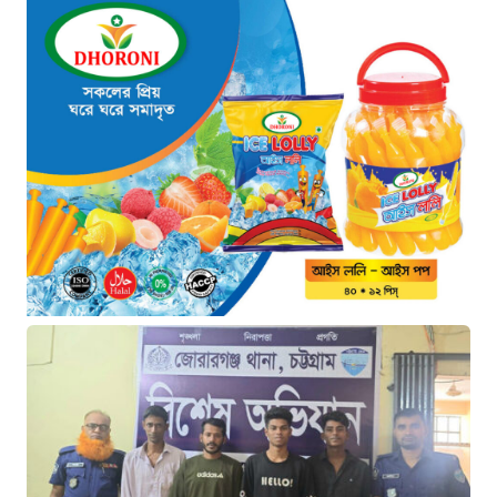
“হাসিনার অনুমতিতেই ইন্টারনেট বন্ধের
পরিকল্পনা বাস্তবায়ন করেন কাদের”
৬ ঘণ্টা আগে
“চাঁদপুরে ঝটিকা সফরে স্বাস্থ্যমন্ত্রী,
সিভিল সার্জনকে বদলির নির্দেশ”
৭ ঘণ্টা আগে
“রাষ্ট্রপতি পদ: ইসি থেকে বিএনপির দুটি
মনোনয়নপত্র সংগ্রহ”
৭ ঘণ্টা আগে
যুক্তরাষ্ট্রের সামনে ইরানের ৬ শর্ত:
তবেই খুলবে হরমুজ প্রণালি
৮ ঘণ্টা আগে
মহাস্থানগড়ে নির্মাণে স্থিতাবস্থা বজায়
রাখার নির্দেশ, আপিলের অনুমতি পেল
সরকার
৮ ঘণ্টা আগে