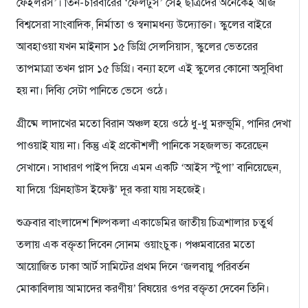
ফেইলরস’। তিন-চারবারের ‘ফেলটুস’ সেই ছাত্রদের অনেকেই আজ
বিশ্বসেরা সাংবাদিক, নির্মাতা ও স্বনামধন্য উদ্যোক্তা। স্কুলের বাইরে
আবহাওয়া যখন মাইনাস ১৫ ডিগ্রি সেলসিয়াস, স্কুলের ভেতরের
তাপমাত্রা তখন প্লাস ১৫ ডিগ্রি। বন্যা হলে এই স্কুলের কোনো অসুবিধা
হয় না। দিব্যি সেটা পানিতে ভেসে ওঠে।
গ্রীষ্মে লাদাখের মতো বিরান অঞ্চল হয়ে ওঠে ধু-ধু মরুভূমি, পানির দেখা
পাওয়াই যায় না। কিন্তু এই প্রকৌশলী পানিকে সহজলভ্য করেছেন
সেখানে। সাধারণ পাইপ দিয়ে এমন একটি ‘আইস স্টুপা’ বানিয়েছেন,
যা দিয়ে ‘গ্রিনহাউস ইফেক্ট’ দূর করা যায় সহজেই।
শুক্রবার বাংলাদেশ শিল্পকলা একাডেমির জাতীয় চিত্রশালার চতুর্থ
তলায় এক বক্তৃতা দিবেন সোনম ওয়াংচুক। পঞ্চমবারের মতো
আয়োজিত ঢাকা আর্ট সামিটের প্রথম দিনে ‘জলবায়ু পরিবর্তন
মোকাবিলায় আমাদের করণীয়’ বিষয়ের ওপর বক্তৃতা দেবেন তিনি।