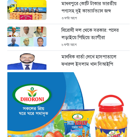
মাধবপুরে কোটি টাকার ভারতীয়
পণ্যসহ দুই কাভার্ডভ্যান জব্দ
৩ ঘণ্টা আগে
বিরোধী দল থেকে সরকার: পদের
লড়াইয়ে পিছিয়ে ত্যাগীরা
৬ ঘণ্টা আগে
মানবিক বার্তা দেখে হাসপাতালে
ফখরুল ইসলাম খান সিআইপি
৮ ঘণ্টা আগে
ছাগলনাইয়ায় চিহ্নিত ডাকাত ‘গুন্ডা
রনি’ গ্রেপ্তার
৮ ঘণ্টা আগে
দৈনিক ৫শ টাকা মজুরীর দাবীতে
বড়লেখায় চা শ্রমিকদের গণবিক্ষোভ
৮ ঘণ্টা আগে
গ্রিসের উপকূলে ১৬৮ অভিবাসী উদ্ধার: