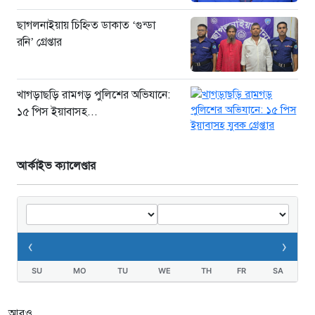
ছাগলনাইয়ায় চিহ্নিত ডাকাত ‘গুন্ডা
রনি’ গ্রেপ্তার
খাগড়াছড়ি রামগড় পুলিশের অভিযানে:
১৫ পিস ইয়াবাসহ...
আর্কাইভ ক্যালেণ্ডার
‹
›
SU
MO
TU
WE
TH
FR
SA
আরও