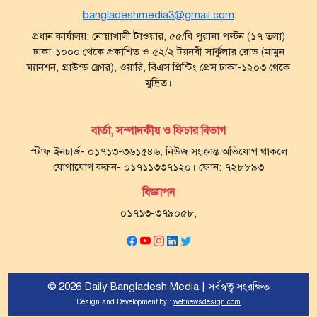
bangladeshmedia3@gmail.com
প্রধান কার্যালয়: নোয়াখালী টাওয়ার, ৫৫/বি পুরানা পল্টন (১৭ তলা)
ঢাকা-১০০০ থেকে প্রকাশিত ও ৫২/২ টয়নবী সার্কুলার রোড (মামুন
ম্যানশন, গ্রাউন্ড ফ্লোর), ওয়ারি, বিএস প্রিন্টিং প্রেস ঢাকা-১২০৩ থেকে
মুদ্রিত।
বার্তা, সম্পাদকীয় ও ফিচার বিভাগ
স্টাফ ইনচার্জ- ০১৭১৩-৩৬১৫৪৬, নিউজ সংক্রান্ত অভিযোগ থাকলে
যোগাযোগ করুন- ০১৭১১৩৩৭১২০। ফোন: ৭২৮৮৯৩
বিজ্ঞাপন
০১৭১৩-৩৭৯০৫৮,
© 2026 Daily Bangladesh Media | সর্বস্বত্ব সংরক্ষিত
Design and Development by :
webnewsdesign.com