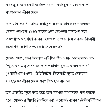
ওয়াংড়ু চরিত্রটি লেখা হয়েছিল সোনম ওয়াংচুক নামের এক শিা
সংস্কারকের জীবন থেকে।
লাদাখের বিজ্ঞানী সোনম ওয়াংচুক এখন ঢাকায় অবস্থান করছেন।
সোনম ওয়াংচুক ১৯৬৬ সালের ১লা সেপ্টেম্বর লাদাখের উলে
তকপোতে জন্মগ্রহণ করেন। মূলত লাদাখে সোনম একজন বিজ্ঞানী,
প্রকৌশলী ও শিা সংস্কারক হিসেবে জনপ্রিয়।
সোনম ওয়াংচুকের উদ্যোগে প্রতিষ্ঠিত শিাব্যবস্থার আন্দোলনের নাম
‘স্টুডেন্টস এডুকেশন অ্যান্ড কালচারাল মুভমেন্ট অব লাদাখ’
(এসইসিএমওএল)। ‘থ্রি ইডিয়টস’ সিনেমাটি মূলত সোনমের
ওয়াংচুকের জীবন থেকে অনুপ্রাণিত হয়ে বানানো।
তার প্রতিষ্ঠিত স্কুলে ভর্তি হতে হলে অবশ্যই মাধ্যমিকে ফেল করতে
হবে। সোনমের শিাপ্রতিষ্ঠানটিকে তাই অনেকেই বলেন ‘ইউনিভার্সিটি অব