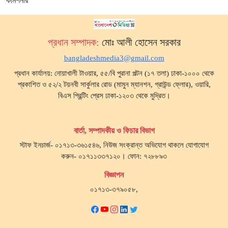
কমিশনার
প্রধান সম্পাদক:
মোঃ আলী হোসেন সরকার
bangladeshmedia3@gmail.com
প্রধান কার্যালয়: নোয়াখালী টাওয়ার, ৫৫/বি পুরানা পল্টন (১৭ তলা) ঢাকা-১০০০ থেকে
প্রকাশিত ও ৫২/২ টয়নবী সার্কুলার রোড (মামুন ম্যানশন, গ্রাউন্ড ফ্লোর), ওয়ারি,
বিএস প্রিন্টিং প্রেস ঢাকা-১২০৩ থেকে মুদ্রিত।
বার্তা, সম্পাদকীয় ও ফিচার বিভাগ
স্টাফ ইনচার্জ- ০১৭১৩-৩৬১৫৪৬, নিউজ সংক্রান্ত অভিযোগ থাকলে যোগাযোগ
করুন- ০১৭১১৩৩৭১২০। ফোন: ৭২৮৮৯৩
বিজ্ঞাপন
০১৭১৩-৩৭৯০৫৮,