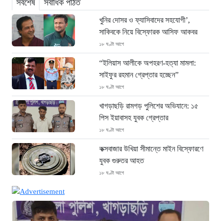
সর্বশেষ
সর্বাধিক পঠিত
খুনির দোসর ও ফ্যাসিবাদের সহযোগী’,
সাকিবকে নিয়ে বিস্ফোরক আসিফ আকবর
১৮ ঘণ্টা আগে
“ইলিয়াস আলীকে অপহরণ-হত্যা মামলা:
সাইফুর রহমান গ্রেপ্তার হচ্ছেন”
১৮ ঘণ্টা আগে
খাগড়াছড়ি রামগড় পুলিশের অভিযানে: ১৫
পিস ইয়াবাসহ যুবক গ্রেপ্তার
১৮ ঘণ্টা আগে
কক্সবাজার উখিয়া সীমান্তে মাইন বিস্ফোরণে
যুবক গুরুতর আহত
১৮ ঘণ্টা আগে
জোরারগঞ্জ থানা পুলিশের বিশেষ অভিযান
কক্সবাজারের পুরনো মাদক কারবারি গ্রেফতার
১৮ ঘণ্টা আগে