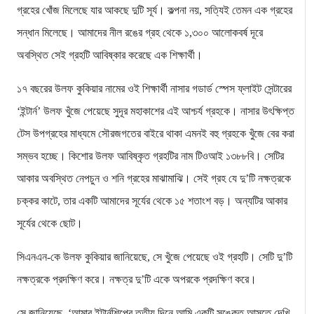
গ্রহের খোঁজ মিলেছে যার আকছে দুটি সূর্য। কল্পনা নয়, সত্যিই তেমন এক গ্রহের
সন্ধান মিলেছে। আমাদের নীল রঙের গ্রহ থেকে ১,৩০০ আলোকবর্ষ দূরে
অবস্থিত সেই গ্রহটি আবিষ্কার করেছে এক শিক্ষার্থী।
১৭ বছরের উলফ কুকিয়ার নামের ওই শিক্ষার্থী নাসার গডার্ড স্পেস ফ্লাইট সেন্টারের
‘ইন্টার্ন’ উলফ খুঁজে পেয়েছে সুদূর মহাকাশের এই আশ্চর্য গ্রহকে। নাসার উৎক্ষিপ্ত
টেস উপগ্রহের মাধ্যমে সৌরজগতের বাইরে থাকা এমনই বহু গ্রহকে খুঁজে বের করা
সম্ভব হচ্ছে। কিশোর উলফ আবিষ্কৃত গ্রহটির নাম টিওআই ১৩৮৮বি। সেটির
আকার অবস্থিত নেপচুন ও শনি গ্রহের মাঝামাঝি। সেই গ্রহ যে দু’টি নক্ষত্রকে
চক্কর কাটে, তার একটি আমাদের সূর্যের থেকে ১৫ শতাংশ বড়। অন্যটির আকার
সূর্যের থেকে ছোট।
সিএনএন-কে উলফ কুকিয়ার জানিয়েছে, সে খুঁজে পেয়েছে ওই গ্রহটি। সেটি দু’টি
নক্ষত্রকে প্রদক্ষিণ করে। নক্ষত্র দু’টি একে অপরকে প্রদক্ষিণ করে।
সে জানিয়েছে, ‘আমার ইন্টার্নশিপের তৃতীয় দিনে আমি একটি সঙ্কেত আসতে দেখি