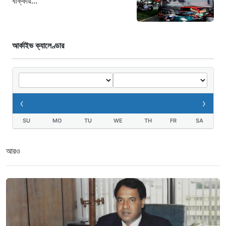
ধাক্কায়...
আর্কাইভ ক্যালেণ্ডার
‹
›
SU
MO
TU
WE
TH
FR
SA
আরও