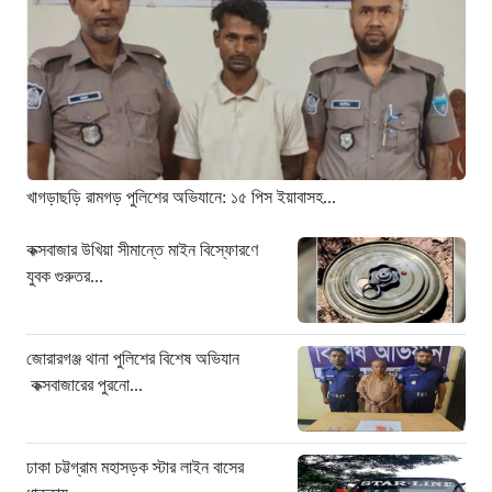
ঢাকা চট্টগ্রাম মহাসড়ক স্টার লাইন বাসের
ধাক্কায় অটোরিকশা চালক নিহত
১৯ ঘণ্টা আগে
হামে আরও ৬ শিশুর মৃত্যু, নতুন করে
আক্রান্ত ৮৫ জন
২২ ঘণ্টা আগে
খাগড়াছড়ি রামগড় পুলিশের অভিযানে: ১৫ পিস ইয়াবাসহ...
মরণফাঁদ সুনামগঞ্জ সড়ক: মাঝরাস্তায় খুঁটি,
দেড় বছরে শতাধিক দুর্ঘটনা
কক্সবাজার উখিয়া সীমান্তে মাইন বিস্ফোরণে
যুবক গুরুতর...
২২ ঘণ্টা আগে
‘সচিবালয় অভিমুখে ১১ দলীয় ঐক্যের
পদযাত্রায় পুলিশের বাধা’
জোরারগঞ্জ থানা পুলিশের বিশেষ অভিযান
২২ ঘণ্টা আগে
কক্সবাজারের পুরনো...
নদীদূষণ রোধে কঠোর প্রধানমন্ত্রী: সমন্বিত
উদ্যোগের তাগিদ
ঢাকা চট্টগ্রাম মহাসড়ক স্টার লাইন বাসের
২২ ঘণ্টা আগে