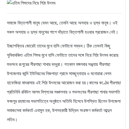
সমাজে বিত্তশালী মানুষ যেমন আছে, তেমনি আছে অসহায় ও দুস্থ মানুষ। ওই
সকল অসহায় ও দুস্থ মানুষের পাশে দাঁড়াতে বিত্তশালী হওয়ার প্রয়োজন নেই।
ইচ্ছাশক্তির জোরেই তাদের মুখে হাসি ফোটানো সম্ভব। ঠিক তেমনই কিছু
সুবিধাবঞ্চিত এতিম শিশুর মুখে হাসি ফোটাতে তাদের সঙ্গে নিয়ে পিঠা উৎসব করেছে
শুভসংঘ রংপুরের পীরগাছা শাখার বন্ধুরা। গতকাল মঙ্গলবার সন্ধ্যায় পীরগাছা
উপজেলার কান্দি ইউনিয়নের নিজপাড়া গ্রামে সামছুন্নাহার ও মনোয়ারা বেগম
হাফেজিয়া মাদরাসায় এই পিঠা উৎসবের আয়োজন করা হয়।কালের কণ্ঠের পীরগাছা
প্রতিনিধি রবিউল আলম বিপ্লবের সঞ্চালনায় ও শুভসংঘের পীরগাছা শাখার সভাপতি
ফজলুর রহমানের সভাপতিত্বে অনুষ্ঠানে অতিথি হিসেবে উপস্থিত ছিলেন উপজেলা
সমাজসেবা কর্মকর্তা এনামুল হক, উপসহকারী উদ্ভিদ সংরক্ষণ কর্মকর্তা আব্দুল
লতিব।