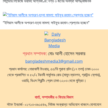
সিলিন্ডার লিকেজে ভয়াবহ অগ্নিকাণ্ড: দগ্ধ ৩ জনের অবস্থা আশঙ্কাজনক
“ইলিয়াস আলীকে অপহরণ-হত্যা মামলা: সাইফুর রহমান গ্রেপ্তার হচ্ছেন”
প্রধান সম্পাদক:
মোঃ আলী হোসেন সরকার
bangladeshmedia3@gmail.com
প্রধান কার্যালয়: নোয়াখালী টাওয়ার, ৫৫/বি পুরানা পল্টন (১৭ তলা) ঢাকা-১০০০
থেকে প্রকাশিত ও ৫২/২ টয়নবী সার্কুলার রোড (মামুন ম্যানশন, গ্রাউন্ড ফ্লোর),
ওয়ারি, বিএস প্রিন্টিং প্রেস ঢাকা-১২০৩ থেকে মুদ্রিত।
বার্তা, সম্পাদকীয় ও ফিচার বিভাগ
স্টাফ ইনচার্জ- ০১৭১৩-৩৬১৫৪৬, নিউজ সংক্রান্ত অভিযোগ থাকলে যোগাযোগ