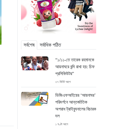
সর্বশেষ
সর্বাধিক পঠিত
“১/১১-তে তারেক রহমানকে
আয়নাঘরে বন্দি রাখা হয়: চিফ
প্রসিকিউটর”
৩৭ মিনিট আগে
ডিজিএফআইয়ের ‘আয়নাঘর’
পরিদর্শনে আন্তর্জাতিক
অপরাধ ট্রাইব্যুনালের বিচারক
দল
১ ঘণ্টা আগে