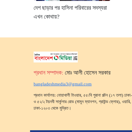
দেশ ছাড়ার পর হাসিনা পরিবারের সদস্যরা
এখন কোথায়?
প্রধান সম্পাদক:
মোঃ আলী হোসেন সরকার
bangladeshmedia3@gmail.com
প্রধান কার্যালয়: নোয়াখালী টাওয়ার, ৫৫/বি পুরানা পল্টন (১৭ তলা) ঢা
ও ৫২/২ টয়নবী সার্কুলার রোড (মামুন ম্যানশন, গ্রাউন্ড ফ্লোর), ওয়ারি, ব
ঢাকা-১২০৩ থেকে মুদ্রিত।