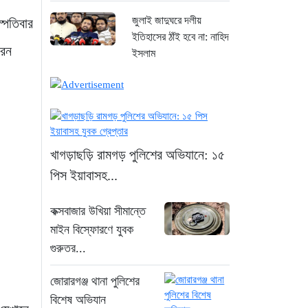
জুলাই জাদুঘরে দলীয়
স্পতিবার
ইতিহাসের ঠাঁই হবে না: নাহিদ
রেন
ইসলাম
১ ঘণ্টা আগে
ড্যাবের বর্ণাঢ্য চিকিৎসক
সমাবেশে প্রধান অতিথি
হিসেবে যোগ দিলেন
খাগড়াছড়ি রামগড় পুলিশের অভিযানে: ১৫
প্রধানমন্ত্রী তারেক রহমান
পিস ইয়াবাসহ...
২ ঘণ্টা আগে
কক্সবাজার উখিয়া সীমান্তে
ঢাকা-ময়মনসিংহ রেলপথে
মাইন বিস্ফোরণে যুবক
বগি লাইনচ্যুত: ট্রেন চলাচল
স্বাভাবিক
গুরুতর...
২০ ঘণ্টা আগে
জোরারগঞ্জ থানা পুলিশের
“হাম উপসর্গে আরও
বিশেষ অভিযান