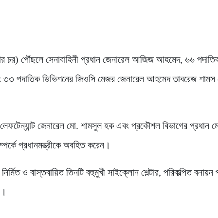
হাইজ্জার চর) পৌঁছলে সেনাবাহিনী প্রধান জেনারেল আজিজ আহমেদ, ৬৬ পদাতি
 ৩৩ পদাতিক ডিভিশনের জিওসি মেজর জেনারেল আহমেদ তাবরেজ শামস চ
েল লেফটেন্যান্ট জেনারেল মো. শামসুল হক এবং প্রকৌশল বিভাগের প্রধান 
্পর্কে প্রধানমন্ত্রীকে অবহিত করেন।
ে নির্মিত ও বাস্তবায়িত তিনটি বহুমুখী সাইক্লোন শেল্টার, পরিকল্পিত বনায়ন প
ন।