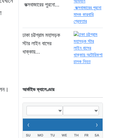
যেখানে
তিনজনের মৃত্যু, নতুন
কক্সবাজারের পুরনো...
আক্রান্ত ১২১৮”
া
২০ ঘণ্টা আগে
“গণভোটের রায় সরকার হরণ
ঢাকা চট্টগ্রাম মহাসড়ক
করেছে? যা বললেন নাহিদ
স্টার লাইন বাসের
ইসলাম”।
ধাক্কায়...
২০ ঘণ্টা আগে
শেখ হাসিনা গণতন্ত্রের নাম
করে প্রতিষ্ঠানগুলো ধ্বংস
করেছেন: মির্জা ফখরুল
িলেন।
আর্কাইভ ক্যালেণ্ডার
২২ ঘণ্টা আগে
থাইল্যান্ডে ভয়াবহ বন্দুক
হামলা: দাদা-দাদিসহ স্কুলে
‹
›
আরও ৭ জনকে হত্যা
২২ ঘণ্টা আগে
SU
MO
TU
WE
TH
FR
SA