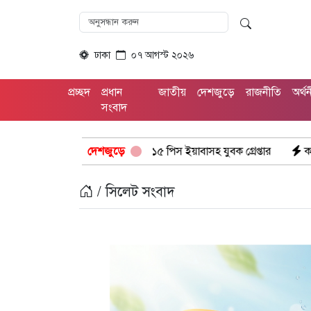
ঢাকা
০৭ আগস্ট ২০২৬
প্রচ্ছদ
প্রধান
জাতীয়
দেশজুড়ে
রাজনীতি
অর্থ
সংবাদ
িশের অভিযানে: ১৫ পিস ইয়াবাসহ যুবক গ্রেপ্তার
দেশজুড়ে
কক্সবাজার উখিয়া সীম
/ সিলেট সংবাদ