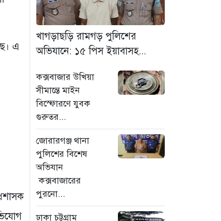
মাদক কারবারি গ্রেফতার
৪ ঘণ্টা আগে
খাগড়াছড়ি রামগড় পুলিশের
ছে। এ
ঢাকা চট্টগ্রাম মহাসড়ক
অভিযানে: ১৫ পিস ইয়াবাসহ...
স্টার লাইন বাসের ধাক্কায়
অটোরিকশা চালক নিহত
কক্সবাজার উখিয়া
৪ ঘণ্টা আগে
সীমান্তে মাইন
বিস্ফোরণে যুবক
হামে আরও ৬ শিশুর
গুরুতর...
মৃত্যু, নতুন করে আক্রান্ত
৮৫ জন
জোরারগঞ্জ থানা
৭ ঘণ্টা আগে
পুলিশের বিশেষ
অভিযান
মরণফাঁদ সুনামগঞ্জ
,
সড়ক: মাঝরাস্তায় খুঁটি,
কক্সবাজারের
দেড় বছরে শতাধিক
পুরনো...
্রশাসক
দুর্ঘটনা
অভিযোগ
ঢাকা চট্টগ্রাম
৮ ঘণ্টা আগে