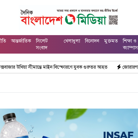
নীতি
আন্তর্জাতিক
সিলেট
খেলাধুলা
বিনোদন
মুক্তমত
শিক্ষা ও
সংবাদ
ক্যাম্পা
ান্তে মাইন বিস্ফোরণে যুবক গুরুতর আহত
জোরারগঞ্জ থানা পুলিশের বিশ