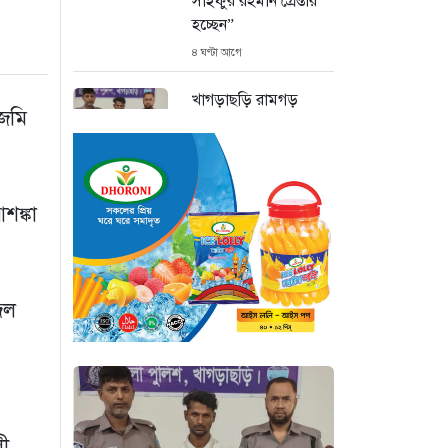
সাইফুর রহমান গ্রেপ্তার
হচ্ছেন”
৪ ঘণ্টা আগে
খাগড়াছড়ি রামগড়
 জমি
পুলিশের অভিযানে: ১৫
পিস ইয়াবাসহ যুবক
গ্রেপ্তার
৪ ঘণ্টা আগে
শঙ্কা
কক্সবাজার উখিয়া
সীমান্তে মাইন
বিস্ফোরণে যুবক গুরুতর
েল
আহত
৪ ঘণ্টা আগে
জোরারগঞ্জ থানা
পুলিশের বিশেষ অভিযান
কক্সবাজারের পুরনো
লী