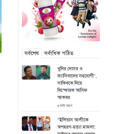
সর্বশেষ
সর্বাধিক পঠিত
খুনির দোসর ও
ফ্যাসিবাদের সহযোগী’,
সাকিবকে নিয়ে
বিস্ফোরক আসিফ
আকবর
৪ ঘণ্টা আগে
“ইলিয়াস আলীকে
অপহরণ-হত্যা মামলা: