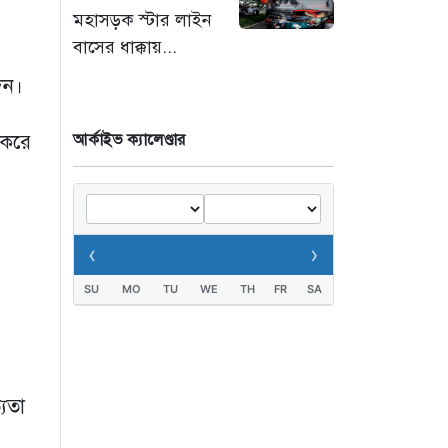
মহাসড়ক স্টার লাইন
‘সচিবালয় অভিমুখে ১১
বাসের ধাক্কায়...
দলীয় ঐক্যের পদযাত্রায়
েন।
পুলিশের বাধা’
৮ ঘণ্টা আগে
 করে
আর্কাইভ ক্যালেণ্ডার
নদীদূষণ রোধে কঠোর
প্রধানমন্ত্রী: সমন্বিত
উদ্যোগের তাগিদ
৮ ঘণ্টা আগে
‹
›
SU
MO
TU
WE
TH
FR
SA
্যতা