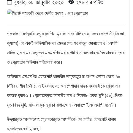
বুধবার, ০৮ জানুয়ারি ২০২০
২৭৮ বার পঠিত
গতকাল ৭ জানুয়ারি দুপুরে র‌্যাপিড এ্যাকশন ব্যাটালিয়ন-৯, সদর কোম্পানী (সিলেট
ক্যাম্প) এর একটি আভিযানিক দল মেজর মোঃ শওকাতুল মোনায়েম ও এএসপি
নাহিদ হাসান এর নেতৃত্বে এসএমপির এয়ারপোর্ট থানা এলাকায় অবৈধ মাদক উদ্ধার
ও গ্রেফতার অভিযান পরিচালনা করে।
অভিযানে এসএমপির এয়ারপোর্ট থাানাধীন লাক্কাতুরা চা বাগান এলাকা থেকে ৭০
লিটার দেশীয় তৈরী চোলাই মদসহ ০১ জন পেশাদার মাদক ব্যবসায়ীকে গ্র্রেফতার
করেছে র‌্যাব-৯। গ্রেফতারকৃত আসামীর নাম ও ঠিকানাঃ- শুকরা মুদি (৫০), পিতা-
মৃত বিনদ মুদি, সাং- লাক্কাতুরা চা বাগান,থানা- এয়ারপোর্ট,এসএমপি সিলেট ।
উদ্ধারকৃত আলামতসহ গ্রেফতারকৃত আসামীকে এসএমপির এয়ারপোর্ট থানায়
হস্তান্তর করা হয়েছে।