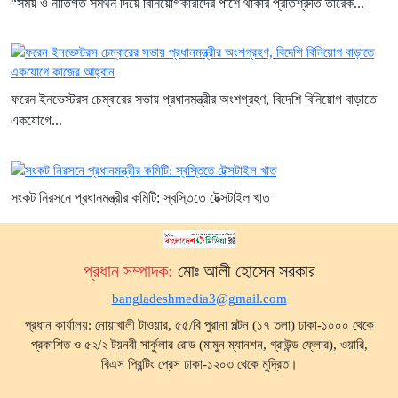
“সময় ও নীতিগত সমর্থন দিয়ে বিনিয়োগকারীদের পাশে থাকার প্রতিশ্রুতি তারেক...
ফরেন ইনভেস্টরস চেম্বারের সভায় প্রধানমন্ত্রীর অংশগ্রহণ, বিদেশি বিনিয়োগ বাড়াতে
একযোগে...
সংকট নিরসনে প্রধানমন্ত্রীর কমিটি: স্বস্তিতে টেক্সটাইল খাত
প্রধান সম্পাদক:
মোঃ আলী হোসেন সরকার
bangladeshmedia3@gmail.com
প্রধান কার্যালয়: নোয়াখালী টাওয়ার, ৫৫/বি পুরানা পল্টন (১৭ তলা) ঢাকা-১০০০ থেকে
প্রকাশিত ও ৫২/২ টয়নবী সার্কুলার রোড (মামুন ম্যানশন, গ্রাউন্ড ফ্লোর), ওয়ারি,
বিএস প্রিন্টিং প্রেস ঢাকা-১২০৩ থেকে মুদ্রিত।