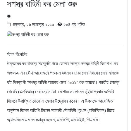
সশস্ত্র বাহিনী কর মেলা শুরু
মঙ্গলবার, ২৬ নভেম্বর ২০১৯
৫০৪ বার পঠিত
স্টাফ রিপোর্টার
উন্নততর কর রাজস্ব সংস্কৃতি গড়ে তোলার লক্ষ্যে সশস্ত্র বাহিনী বিভাগ ও কর
অঞ্চল-৯ এর যৌথ আয়োজনে গতকাল মঙ্গলবার ঢাকা সেনানিবাসের সেনা মালঞ্চে
দুই দিনব্যাপী ‘সশস্ত্র বাহিনী আয়কর মেলা-২০১৯’ শুরু হয়েছে। জাতীয় রাজস্ব
বোর্ডের (এনবিআর) চেয়ারম্যান মো. মোশাররফ হোসেন ভূঁইয়া প্রধান অতিথি
হিসেবে উপস্থিত থেকে এ মেলার উদ্বোধন করেন। এ উপলক্ষে আয়োজিত
অনুষ্ঠানে বিশেষ অতিথি ছিলেন সহকারী নৌবাহিনী প্রধান (লজিস্টিকস) রিয়ার
অ্যাডমিরাল এম লোকমানুর রহমান, এনজিপি, এনডিইউ, পিএসসি।