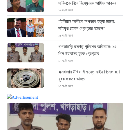
সাকিবকে নিয়ে বিস্ফোরক আসিফ আকবর
১৬ ঘণ্টা আগে
“ইলিয়াস আলীকে অপহরণ-হত্যা মামলা:
সাইফুর রহমান গ্রেপ্তার হচ্ছেন”
১৬ ঘণ্টা আগে
খাগড়াছড়ি রামগড় পুলিশের অভিযানে: ১৫
পিস ইয়াবাসহ যুবক গ্রেপ্তার
১৭ ঘণ্টা আগে
কক্সবাজার উখিয়া সীমান্তে মাইন বিস্ফোরণে
যুবক গুরুতর আহত
১৭ ঘণ্টা আগে
জোরারগঞ্জ থানা পুলিশের বিশেষ অভিযান
কক্সবাজারের পুরনো মাদক কারবারি গ্রেফতার
১৭ ঘণ্টা আগে
ঢাকা চট্টগ্রাম মহাসড়ক স্টার লাইন বাসের
ধাক্কায় অটোরিকশা চালক নিহত