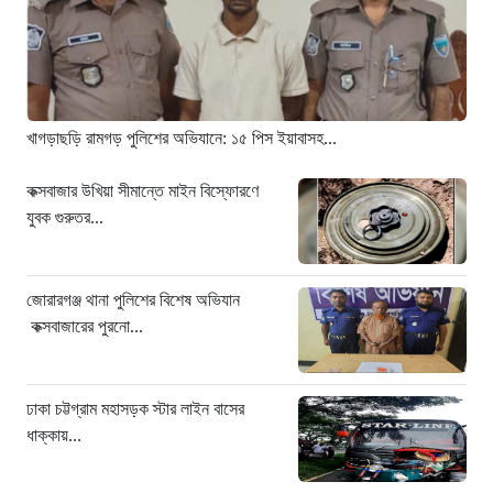
১৭ ঘণ্টা আগে
হামে আরও ৬ শিশুর মৃত্যু, নতুন করে
আক্রান্ত ৮৫ জন
২০ ঘণ্টা আগে
খাগড়াছড়ি রামগড় পুলিশের অভিযানে: ১৫ পিস ইয়াবাসহ...
মরণফাঁদ সুনামগঞ্জ সড়ক: মাঝরাস্তায় খুঁটি,
দেড় বছরে শতাধিক দুর্ঘটনা
কক্সবাজার উখিয়া সীমান্তে মাইন বিস্ফোরণে
যুবক গুরুতর...
২০ ঘণ্টা আগে
‘সচিবালয় অভিমুখে ১১ দলীয় ঐক্যের
পদযাত্রায় পুলিশের বাধা’
জোরারগঞ্জ থানা পুলিশের বিশেষ অভিযান
২১ ঘণ্টা আগে
কক্সবাজারের পুরনো...
নদীদূষণ রোধে কঠোর প্রধানমন্ত্রী: সমন্বিত
উদ্যোগের তাগিদ
ঢাকা চট্টগ্রাম মহাসড়ক স্টার লাইন বাসের
২১ ঘণ্টা আগে
ধাক্কায়...