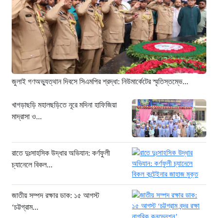
সন্ধ্যায় ঢাকাসহ ১২ অঞ্চলে ঝোড়ো হাওয়ার
শঙ্কা, বজ্রবৃষ্টির পূর্বাভাস
১ দিন আগে
“বহিষ্কৃত এনসিপি নেতা তানভীর ঢাকায়
গ্রেফতার”
১ দিন আগে
জুলাই গণঅভ্যুত্থান দিবসে সিএমপির শ্রদ্ধা: নিউমার্কেটের স্মৃতিস্তম্ভে...
জুলাই স্মৃতি জাদুঘরকে ইতিহাসের নতুন পর্যায়
আখ্যা দিলেন ড. ইউনূস
খাগড়াছড়ি মহালছড়িতে নূরে মদিনা হাফিজিয়া
মাদ্রাসা ও...
১ দিন আগে
তিস্তায় হু হু করে বাড়ছে পানি : ৪৪ জলকপাট
খোলায় বন্যার চরম আশঙ্কা
রাতে দুঃসাহসিক উদ্ধার অভিযান: কর্ণফুলী
১ দিন আগে
চ্যানেলে বিকল...
জুলাই স্মৃতি জাদুঘর হবে গণতন্ত্রের লড়াই ও
আত্মত্যাগের প্রতীক: প্রধানমন্ত্রী
জাতীয় সম্পদ রক্ষার ডাক: ১৫ আগস্ট
১ দিন আগে
‘চট্টগ্রাম...