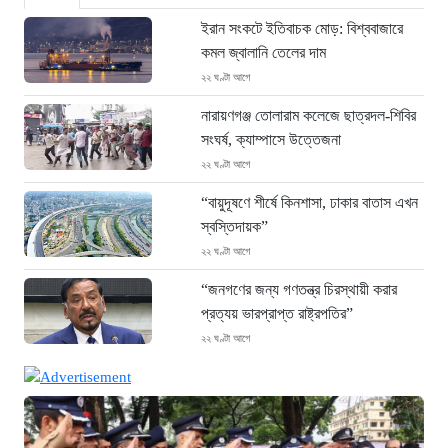
ইরান সংকটে ইতিবাচক মোড়: বিশ্ববাজারে
কমল জ্বালানি তেলের দাম
২২ ঘণ্টা আগে
নারায়ণগঞ্জ তোলারাম কলেজে ছাত্রদল-শিবির
সংঘর্ষ, ক্যাম্পাসে উত্তেজনা
২২ ঘণ্টা আগে
“বায়ুদূষণে শীর্ষে কিনশাসা, ঢাকার বাতাস এখন
স্বস্তিদায়ক”
২২ ঘণ্টা আগে
“জনগণের জন্য গণতন্ত্র চিরস্থায়ী করার
প্রত্যয় ভারপ্রাপ্ত রাষ্ট্রপতির”
২২ ঘণ্টা আগে
জুলাই গণঅভ্যুত্থান দিবসে সিএমপির শ্রদ্ধা:
নিউমার্কেটের স্মৃতিস্তম্ভে পুষ্পস্তবক অর্পণ
২৪ ঘণ্টা আগে