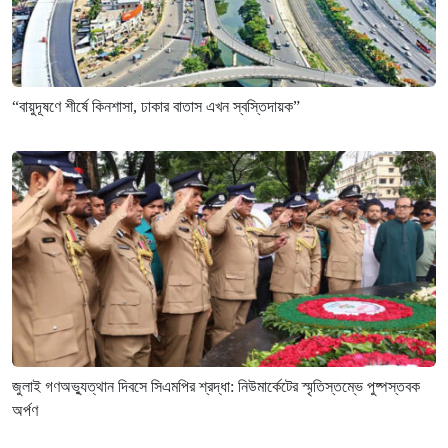
“বায়ুদূষণে শীর্ষে কিনশাসা, ঢাকার বাতাস এখন স্বস্তিদায়ক”
জুলাই গণঅভ্যুত্থান দিবসে সিএমপির শ্রদ্ধা: নিউমার্কেটের স্মৃতিস্তম্ভে পুষ্পস্তবক
অর্পণ