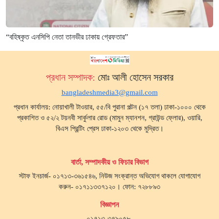
“বহিষ্কৃত এনসিপি নেতা তানভীর ঢাকায় গ্রেফতার”
প্রধান সম্পাদক:
মোঃ আলী হোসেন সরকার
bangladeshmedia3@gmail.com
প্রধান কার্যালয়: নোয়াখালী টাওয়ার, ৫৫/বি পুরানা পল্টন (১৭ তলা) ঢাকা-১০০০ থেকে
প্রকাশিত ও ৫২/২ টয়নবী সার্কুলার রোড (মামুন ম্যানশন, গ্রাউন্ড ফ্লোর), ওয়ারি,
বিএস প্রিন্টিং প্রেস ঢাকা-১২০৩ থেকে মুদ্রিত।
বার্তা, সম্পাদকীয় ও ফিচার বিভাগ
স্টাফ ইনচার্জ- ০১৭১৩-৩৬১৫৪৬, নিউজ সংক্রান্ত অভিযোগ থাকলে যোগাযোগ
করুন- ০১৭১১৩৩৭১২০। ফোন: ৭২৮৮৯৩
বিজ্ঞাপন
০১৭১৩-৩৭৯০৫৮,