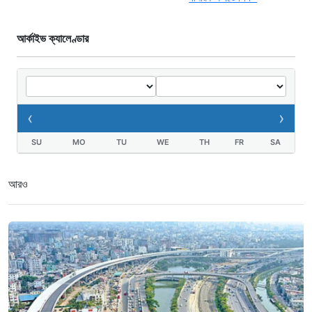
আর্কাইভ ক্যালেণ্ডার
‹
›
SU
MO
TU
WE
TH
FR
SA
আরও