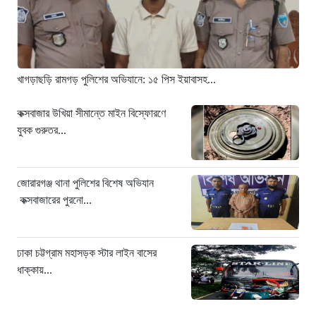
১০ ঘণ্টা আগে
হামে আরও ৬ শিশুর মৃত্যু, নতুন করে
আক্রান্ত ৮৫ জন
১৩ ঘণ্টা আগে
খাগড়াছড়ি রামগড় পুলিশের অভিযানে: ১৫ পিস ইয়াবাসহ...
মরণফাঁদ সুনামগঞ্জ সড়ক: মাঝরাস্তায় খুঁটি,
দেড় বছরে শতাধিক দুর্ঘটনা
কক্সবাজার উখিয়া সীমান্তে মাইন বিস্ফোরণে
যুবক গুরুতর...
১৩ ঘণ্টা আগে
‘সচিবালয় অভিমুখে ১১ দলীয় ঐক্যের
পদযাত্রায় পুলিশের বাধা’
জোরারগঞ্জ থানা পুলিশের বিশেষ অভিযান
১৩ ঘণ্টা আগে
কক্সবাজারের পুরনো...
নদীদূষণ রোধে কঠোর প্রধানমন্ত্রী: সমন্বিত
উদ্যোগের তাগিদ
ঢাকা চট্টগ্রাম মহাসড়ক স্টার লাইন বাসের
১৩ ঘণ্টা আগে
ধাক্কায়...