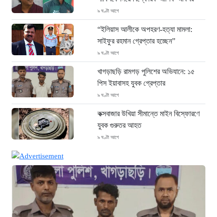
৯ ঘণ্টা আগে
“ইলিয়াস আলীকে অপহরণ-হত্যা মামলা:
সাইফুর রহমান গ্রেপ্তার হচ্ছেন”
৯ ঘণ্টা আগে
খাগড়াছড়ি রামগড় পুলিশের অভিযানে: ১৫
পিস ইয়াবাসহ যুবক গ্রেপ্তার
৯ ঘণ্টা আগে
কক্সবাজার উখিয়া সীমান্তে মাইন বিস্ফোরণে
যুবক গুরুতর আহত
৯ ঘণ্টা আগে
জোরারগঞ্জ থানা পুলিশের বিশেষ অভিযান
কক্সবাজারের পুরনো মাদক কারবারি গ্রেফতার
৯ ঘণ্টা আগে
ঢাকা চট্টগ্রাম মহাসড়ক স্টার লাইন বাসের
ধাক্কায় অটোরিকশা চালক নিহত