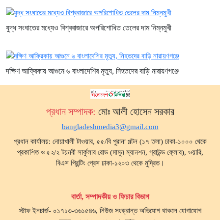
যুদ্ধ সংঘাতের মধ্যেও বিশ্ববাজারে অপরিশোধিত তেলের দাম নিম্নমুখী
দক্ষিণ আফ্রিকায় আগুনে ৬ বাংলাদেশির মৃত্যু, নিহতদের বাড়ি নারায়ণগঞ্জে
প্রধান সম্পাদক:
মোঃ আলী হোসেন সরকার
bangladeshmedia3@gmail.com
প্রধান কার্যালয়: নোয়াখালী টাওয়ার, ৫৫/বি পুরানা পল্টন (১৭ তলা) ঢাকা-১০০০ থেকে
প্রকাশিত ও ৫২/২ টয়নবী সার্কুলার রোড (মামুন ম্যানশন, গ্রাউন্ড ফ্লোর), ওয়ারি,
বিএস প্রিন্টিং প্রেস ঢাকা-১২০৩ থেকে মুদ্রিত।
বার্তা, সম্পাদকীয় ও ফিচার বিভাগ
স্টাফ ইনচার্জ- ০১৭১৩-৩৬১৫৪৬, নিউজ সংক্রান্ত অভিযোগ থাকলে যোগাযোগ