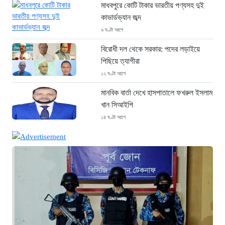
মাধবপুরে কোটি টাকার ভারতীয় পণ্যসহ দুই
কাভার্ডভ্যান জব্দ
৯ ঘণ্টা আগে
বিরোধী দল থেকে সরকার: পদের লড়াইয়ে
পিছিয়ে ত্যাগীরা
১২ ঘণ্টা আগে
মানবিক বার্তা দেখে হাসপাতালে ফখরুল ইসলাম
খান সিআইপি
১৪ ঘণ্টা আগে
ছাগলনাইয়ায় চিহ্নিত ডাকাত ‘গুন্ডা রনি’
গ্রেপ্তার
১৪ ঘণ্টা আগে
দৈনিক ৫শ টাকা মজুরীর দাবীতে বড়লেখায় চা
শ্রমিকদের গণবিক্ষোভ
১৪ ঘণ্টা আগে
গ্রিসের উপকূলে ১৬৮ অভিবাসী উদ্ধার: