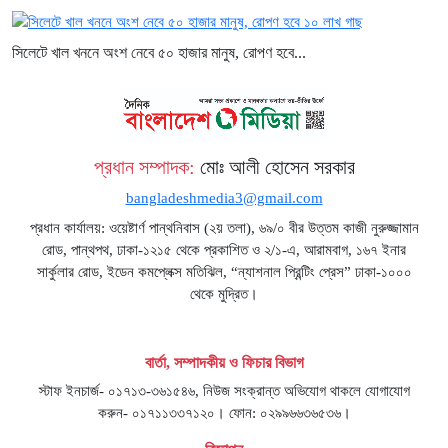
সিলেটে খাল খননে অংশ নেবে ৫০ হাজার মানুষ, রোপণ হবে...
প্রধান সম্পাদক:
মোঃ আলী হোসেন সরকার
bangladeshmedia3@gmail.com
প্রধান কার্যালয়: ওয়েষ্টার্ণ পান্থনিবাস (২য় তলা), ৬৯/০ বীর উত্তম কাজী নুরুজ্জামান
রোড, পান্থপথ, ঢাকা-১২১৫ থেকে প্রকাশিত ও ২/১-এ, আরামবাগ, ১৬৭ ইনার
সার্কুলার রোড, ইডেন কমপ্লেক্স মতিঝিল, “ন্যাশনাল প্রিন্টিং প্রেস” ঢাকা-১০০০
থেকে মুদ্রিত।
বার্তা, সম্পাদকীয় ও ফিচার বিভাগ
স্টাফ ইনচার্জ- ০১৭১৩-৩৬১৫৪৬, নিউজ সংক্রান্ত অভিযোগ থাকলে যোগাযোগ
করুন- ০১৭১১৩৩৭১২০। ফোন: ০২৯৯৬৬৩৬৫৩৬।