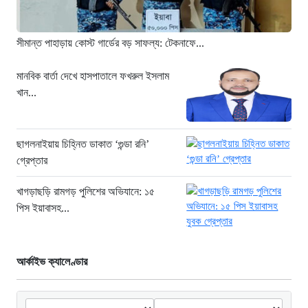
ভেতরে ৭২ বাংলাদেশি
১৫ ঘণ্টা আগে
সীমান্ত পাহাড়ায় কোস্ট গার্ডের বড় সাফল্য: টেকনাফে...
“১/১১-তে তারেক রহমানকে আয়নাঘরে বন্দি
রাখা হয়: চিফ প্রসিকিউটর”
মানবিক বার্তা দেখে হাসপাতালে ফখরুল ইসলাম
খান...
১৫ ঘণ্টা আগে
ডিজিএফআইয়ের ‘আয়নাঘর’ পরিদর্শনে
আন্তর্জাতিক অপরাধ ট্রাইব্যুনালের বিচারক
ছাগলনাইয়ায় চিহ্নিত ডাকাত ‘গুন্ডা রনি’
দল
গ্রেপ্তার
১৬ ঘণ্টা আগে
খাগড়াছড়ি রামগড় পুলিশের অভিযানে: ১৫
জুলাই জাদুঘরে দলীয় ইতিহাসের ঠাঁই হবে না:
পিস ইয়াবাসহ...
নাহিদ ইসলাম
১৬ ঘণ্টা আগে
আর্কাইভ ক্যালেণ্ডার