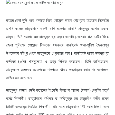
রাতের বেলা লুঙ্গি পরে পালাতে গিয়ে গোয়েন্দা জালে গ্রেপ্তার হয়েছেন সিলেটের
এমসি কলেজ ছাত্রাবাসে তরুণী ধর্ষণ মামলার আসামি মাহফুজুর রহমান ওরফে
মাসুম। তিনি মামলার এজাহারভুক্ত ছয় নম্বর আসামি।সোমবার রাত ১২টার দিকে
জেলা পুলিশের গোয়েন্দা বিভাগের সমন্বয়ে কানাইঘাট থানা-পুলিশ জৈন্তাপুর
উপজেলার হরিপুর থেকে মাহফুজকে গ্রেপ্তার করে।
কানাইঘাট থানার ভারপ্রাপ্ত
কর্মকর্তা (ওসি) শামসুদ্দোহা এ তথ্য নিশ্চিত করেছেন। তিনি জানিয়েছেন,
মাহফুজকে মঙ্গলবার মহানগরের শাহপরান থানায় হস্তান্তর করার পর আদালতে
হাজির করা হতে পারে।
মাহফুজুর রহমান এমসি কলেজের ইংরেজি বিভাগের স্মাতক (সম্মান) শ্রেণির চতুর্থ
বর্ষের শিক্ষার্থী। ছাত্রাবাসে ধর্ষণকাণ্ডে অভিযুক্ত ছয় ছাত্রলীগ কর্মীর মধ্যে
তিনিই একমাত্র নিয়মিত শিক্ষার্থী। তাঁর নামে ছাত্রাবাসে সিট বরাদ্দ ছিল। তবে
ধর্ষণের অভিযোগ ওঠায় সিটটি কলেজ কর্তৃপক্ষ বাতিল করেছে। মাহফুজের বাড়ি