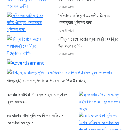
১১ ঘণ্টা আগে
‘সচিবালয় অভিমুখে ১১ দলীয় ঐক্যের
পদযাত্রায় পুলিশের বাধা’
১১ ঘণ্টা আগে
নদীদূষণ রোধে কঠোর প্রধানমন্ত্রী: সমন্বিত
উদ্যোগের তাগিদ
১১ ঘণ্টা আগে
খাগড়াছড়ি রামগড় পুলিশের অভিযানে: ১৫ পিস ইয়াবাসহ...
কক্সবাজার উখিয়া সীমান্তে মাইন বিস্ফোরণে
যুবক গুরুতর...
জোরারগঞ্জ থানা পুলিশের বিশেষ অভিযান
কক্সবাজারের পুরনো...