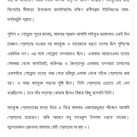
সিলেটের সীমান্ত উপজেলা কানাইঘাটের দক্ষিণ বাণীগ্রাম ইউনিয়নের লামা-
দলইকান্দি গ্রামে।
পুলিশ ও গোয়েন্দা সূত্র জানায়, মামলার প্রধান আসামি সাইফুর রহমানসহ একই দিন
চারজন গ্রেপ্তার হওয়ার পর মাহফুজ ও তারেককে ধরতে তৎপর ছিল পুলিশের
একাধিক দল। এর সঙ্গে গোয়েন্দা তৎপরতাও ছিল। এলাকায় আছেনএমন তথ্যে
সোমবার থেকে কানাইঘাট, জকিগঞ্জ ও জৈন্তাপুর এলাকায় তৎপরতা চালানোর
একপর্যায়ে গোয়েন্দা তথ্যে খবর পেয়ে হরিপুর এলাকা থেকে তাঁকে গ্রেপ্তার করা
হয়। এ সময় মাহফুজ পরনের লুঙ্গি ছিল। তিনি গ্রেপ্তার এড়াতে এই বেশ
ধরেছিলেন। তবে তাঁর গন্তব্য কোথায় ছিলএ বিষয়ে কিছু বলেননি তিনি।
মাহফুজ গ্রেপ্তারের মধ্যে দিয়ে এ নিয়ে মামলার এজাহারভুক্ত পাঁচজন আসামি
গ্রেপ্তার হয়েছেন। বাকি আছেন শুধু তারেকুল ইসলাম ওরফে তারেক।
সন্দেহভাজন দুজনসহ মামলায় মোট গ্রেপ্তার সংখ্যা ৭।