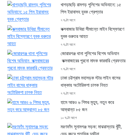
খাগড়াছড়ি রামগড় পুলিশের অভিযানে: ১৫
পিস ইয়াবাসহ যুবক গ্রেপ্তার
৭ ঘণ্টা আগে
কক্সবাজার উখিয়া সীমান্তে মাইন বিস্ফোরণে
যুবক গুরুতর আহত
৭ ঘণ্টা আগে
জোরারগঞ্জ থানা পুলিশের বিশেষ অভিযান
কক্সবাজারের পুরনো মাদক কারবারি গ্রেফতার
৭ ঘণ্টা আগে
ঢাকা চট্টগ্রাম মহাসড়ক স্টার লাইন বাসের
ধাক্কায় অটোরিকশা চালক নিহত
৭ ঘণ্টা আগে
হামে আরও ৬ শিশুর মৃত্যু, নতুন করে
আক্রান্ত ৮৫ জন
১০ ঘণ্টা আগে
মরণফাঁদ সুনামগঞ্জ সড়ক: মাঝরাস্তায় খুঁটি,
দেড় বছরে শতাধিক দুর্ঘটনা