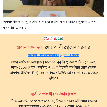
জোরারগঞ্জ থানা পুলিশের বিশেষ অভিযান কক্সবাজারের পুরনো মাদক
কারবারি গ্রেফতার
প্রধান সম্পাদক:
মোঃ আলী হোসেন সরকার
bangladeshmedia3@gmail.com
প্রধান কার্যালয়: নোয়াখালী টাওয়ার, ৫৫/বি পুরানা পল্টন (১৭ তলা)
ঢাকা-১০০০ থেকে প্রকাশিত ও ৫২/২ টয়নবী সার্কুলার রোড (মামুন
ম্যানশন, গ্রাউন্ড ফ্লোর), ওয়ারি, বিএস প্রিন্টিং প্রেস ঢাকা-১২০৩ থেকে
মুদ্রিত।
বার্তা, সম্পাদকীয় ও ফিচার বিভাগ
স্টাফ ইনচার্জ- ০১৭১৩-৩৬১৫৪৬, নিউজ সংক্রান্ত অভিযোগ থাকলে
যোগাযোগ করুন- ০১৭১১৩৩৭১২০। ফোন: ৭২৮৮৯৩