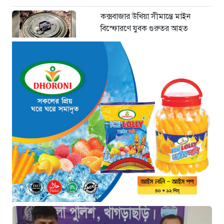
কক্সবাজার উখিয়া সীমান্তে মাইন
বিস্ফোরণে যুবক গুরুতর আহত
২ ঘণ্টা আগে
জোরারগঞ্জ থানা পুলিশের বিশেষ
অভিযান কক্সবাজারের পুরনো মাদক
কারবারি গ্রেফতার
২ ঘণ্টা আগে
ঢাকা চট্টগ্রাম মহাসড়ক স্টার লাইন
বাসের ধাক্কায় অটোরিকশা চালক নিহত
২ ঘণ্টা আগে
হামে আরও ৬ শিশুর মৃত্যু, নতুন করে
আক্রান্ত ৮৫ জন
৫ ঘণ্টা আগে
মরণফাঁদ সুনামগঞ্জ সড়ক: মাঝরাস্তায়
খুঁটি, দেড় বছরে শতাধিক দুর্ঘটনা