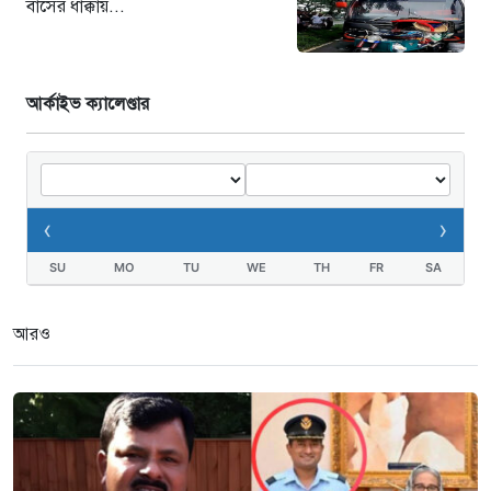
বাসের ধাক্কায়...
আর্কাইভ ক্যালেণ্ডার
‹
›
SU
MO
TU
WE
TH
FR
SA
আরও