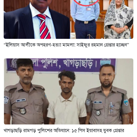
“ইলিয়াস আলীকে অপহরণ-হত্যা মামলা: সাইফুর রহমান গ্রেপ্তার হচ্ছেন”
খাগড়াছড়ি রামগড় পুলিশের অভিযানে: ১৫ পিস ইয়াবাসহ যুবক গ্রেপ্তার