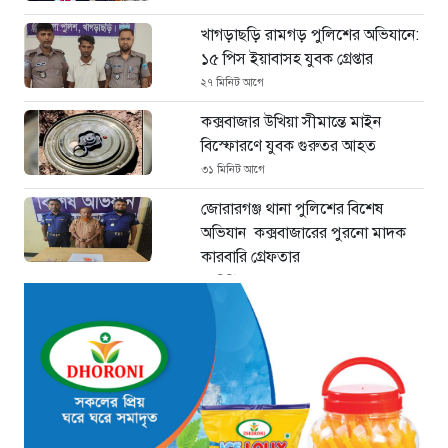
খাগড়াছড়ি রামগড় পুলিশের অভিযানে:
১৫ পিস ইয়াবাসহ যুবক গ্রেপ্তার
২৭ মিনিট আগে
কক্সবাজার উখিয়া সীমান্তে মাইন
বিস্ফোরণে যুবক গুরুতর আহত
৩১ মিনিট আগে
জোরারগঞ্জ থানা পুলিশের বিশেষ
অভিযান কক্সবাজারের পুরনো মাদক
কারবারি গ্রেফতার
৩৭ মিনিট আগে
ঢাকা চট্টগ্রাম মহাসড়ক স্টার লাইন
বাসের ধাক্কায় অটোরিকশা চালক নিহত
৪৫ মিনিট আগে
হামে আরও ৬ শিশুর মৃত্যু, নতুন করে
আক্রান্ত ৮৫ জন