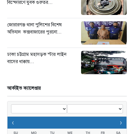
বিস্ফোরণে যুবক গুরুতর...
জোরারগঞ্জ থানা পুলিশের বিশেষ
অভিযান কক্সবাজারের পুরনো...
ঢাকা চট্টগ্রাম মহাসড়ক স্টার লাইন
বাসের ধাক্কায়...
আর্কাইভ ক্যালেণ্ডার
‹
›
SU
MO
TU
WE
TH
FR
SA