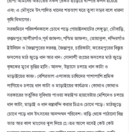
রোপা আমনের অতীতের সকল রেকর্ড ছাড়িয়ে বাম্পার ফলন হয়েছে
এবং এ মৌসুমে উৎপাদিত ধানের শতভাগ ঘরে তুলা সম্ভব বলে ধারনা
কৃষি বিভাগের।
সরজমিনে পরিদর্শনকালে চোখে পড়ে গোয়াইনঘাটের লেঙ্গুড়া, ডৌবাড়ি,
রুস্তমপুর,আলীরগাঁও,পূর্ব জাফলং,পশ্চিম জাফলং, তোয়াকুল, নন্দিরগাঁও
ইউনিয়ন ও জৈন্তাপুরের দরবস্ত, জৈন্তাপুর, চারিকাটা, ফতেহপুরের বিস্তৃত
ফসলের মাঠ জুড়ে ধান আর ধান। সোনালী রংয়ের ফসলের মাঠ জুড়ে
কৃষকের মুখে তৃপ্তির হাসি। আনন্দ, উল্লাসে চলছে ধান কাটা ও
মাড়াইয়ের কাজ। বেশিরভাগ এলাকায় চাষিদের পাশাপাশি শ্রমিক
লাগিয়েও চলছে ধান কাটা ও মাড়াইয়ের কার্যক্রম। কোথাও কোথাও
সরকারের ভর্তুকির সুবিধায় পাওয়া কম্বাইন্ড হারভেষ্টার মেশিনেও চলছে
ধান কাটা, মাড়াই ও ধান বস্তাবন্দি করার চিত্রও চোখে পড়ে। মাঠজুড়ে
চোখে পড়ে ধান উৎসবের আনন্দঘন পরিবেশ। বাড়ি থেকে পাঠানো বিন্ন
ভাত আর ঝাল মাংসের ঝুল দিয়ে েেতর আলে বসেই কেউ কেউ