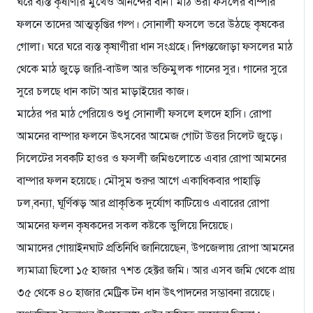
ঘরে ব্যস্ত কৃষাণীর মুখেও আনন্দের বান। মাঠ ভরা ফসলের বাম্পার
ফলনে তাদের আত্মতৃপ্তির গল্প। সোনালী ফসলে ভরে উঠছে কৃষকের
গোলা। ঘরে ঘরে ব্যস্ত কৃষাণীরা ধান সংগ্রহে। দিগন্তজোড়া ফসলের মাঠ
থেকে মাঠ জুড়ে জারি-বাউল আর ভক্তিমুলক গানের সুর। গানের সুরে
সুরে চলছে ধান কাটা আর মাড়াইয়ের কাজ।
মাঠের পর মাঠ পেরিয়েও শুধু সোনালী ফসলে হলদে হাসি। রোপা
আমনের বাম্পার ফলনে উৎসবের আমেজ গোটা উত্তর সিলেট জুড়ে।
সিলেটের সবকটি হাওর ও ফসলী জমিগুলোতে এবার রোপা আমনের
বাম্পার ফলন হয়েছে। মৌসুম শুরুর আগে একাধিকবার পাহাড়ি
ঢল,বন্যা, ঘূর্ণিঝড় আর প্রাকৃতিক দুর্যোগ কাটিয়েও এবারের রোপা
আমনের ফলন কৃষকদের সকল কষ্টকে ভুলিয়ে দিয়েছে।
আমাদের গোয়াইনঘাট প্রতিনিধি জানিয়েছেন, উপজেলায় রোপা আমনের
ল্যমাত্রা ছিলো ১৫ হাজার ৭শত হেক্টর জমি। আর এসব জমি থেকে প্রায়
৩৫ থেকে ৪০ হাজার মেট্রিক টন ধান উৎপাদনের সম্ভাবনা রয়েছে।