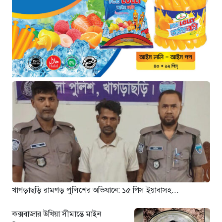
৪ ঘণ্টা আগে
মরণফাঁদ সুনামগঞ্জ সড়ক: মাঝরাস্তায়
খুঁটি, দেড় বছরে শতাধিক দুর্ঘটনা
৪ ঘণ্টা আগে
‘সচিবালয় অভিমুখে ১১ দলীয় ঐক্যের
পদযাত্রায় পুলিশের বাধা’
৪ ঘণ্টা আগে
নদীদূষণ রোধে কঠোর প্রধানমন্ত্রী:
সমন্বিত উদ্যোগের তাগিদ
৫ ঘণ্টা আগে
দেশ ছাড়ার পর হাসিনা পরিবারের
সদস্যরা এখন কোথায়?
৬ ঘণ্টা আগে
খাগড়াছড়ি রামগড় পুলিশের অভিযানে: ১৫ পিস ইয়াবাসহ...
কক্সবাজার উখিয়া সীমান্তে মাইন