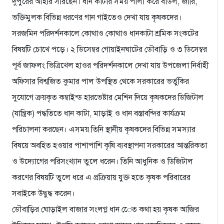
দুপুরের আহার সারছেন। ধান কাটার সময় পালা করে বাউল, জারি,
ভক্তিমুলক বিভিন্ন ধরণের গান গাইতেও দেখা যায় কৃষকদের।
সরজমিন পরিদর্শনকালে কোথাও কোথাও ধানকাটা শ্রমিক সংকটের
বিষয়টি চোখে পড়ে। ২ ডিসেম্বর গোয়াইনঘাটের ডৌবাড়ি ও ৩ ডিসেম্বর
পূর্ব জাফলং ভিত্রিখেল হাওর পরিদর্শনকালে দেখা যায় উপজেলা নির্বাহী
অফিসার বিশ্বজিত কুমার পাল উপস্থিত থেকে সরকারের ভর্তুকির
সুযোগে ক্রয়কৃত কম্বাইন্ড হারভেষ্টার মেশিন দিয়ে কৃষকদের ডিজিটাল
(যান্ত্রিক) পদ্ধতিতে ধান কাটা, মাড়াই ও ধান বস্তাবন্দির কার্যক্রম
পরিচালনা করছেন। এসময় তিনি স্থানীয় কৃষকদের বিভিন্ন সমস্যার
বিষয়ে অবহিত হওয়ার পাশাপাশি কৃষি ব্যবস্থাপনা সরকারের আন্তরিকতা
ও উদ্যোগের পরিসংখ্যান তুলে ধরেন। তিনি আধুনিক ও ডিজিটাল
করণের বিষয়টি তুলে ধরে এ প্রক্রিয়ায় যুক্ত হতে কৃষক পরিবারের
সবাইকে উদ্বুদ্ধ করেন।
ডৌবাড়ির ঘোড়াইল বাজার সংলগ্ন ধান েেত কথা হয় কৃষক আজির