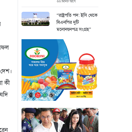
৩৩ মিনিট আগে
“রাষ্ট্রপতি পদ: ইসি থেকে
বিএনপির দুটি
য়
মনোনয়নপত্র সংগ্রহ”
১ ঘণ্টা আগে
 সফল
যুক্তরাষ্ট্রের সামনে
ইরানের ৬ শর্ত: তবেই
খুলবে হরমুজ প্রণালি
 দেশ।
২ ঘণ্টা আগে
য়া কী
মহাস্থানগড়ে নির্মাণে
 যদি
স্থিতাবস্থা বজায় রাখার
নির্দেশ, আপিলের
অনুমতি পেল সরকার
২ ঘণ্টা আগে
করেন
কক্সবাজারের মাতারবাড়ি