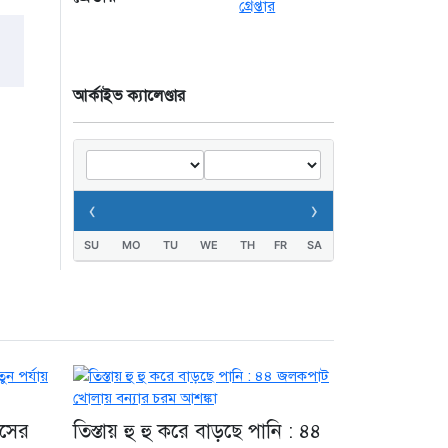
২১ ঘণ্টা আগে
মানবিক বার্তা দেখে
হাসপাতালে ফখরুল
আর্কাইভ ক্যালেণ্ডার
ইসলাম খান সিআইপি
২৩ ঘণ্টা আগে
‹
›
SU
MO
TU
WE
TH
FR
SA
াসের
তিস্তায় হু হু করে বাড়ছে পানি : ৪৪