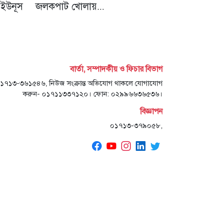
 ইউনূস
জলকপাট খোলায়...
বার্তা, সম্পাদকীয় ও ফিচার বিভাগ
- ০১৭১৩-৩৬১৫৪৬, নিউজ সংক্রান্ত অভিযোগ থাকলে যোগাযোগ
করুন- ০১৭১১৩৩৭১২০। ফোন: ০২৯৯৬৬৩৬৫৩৬।
বিজ্ঞাপন
০১৭১৩-৩৭৯০৫৮,