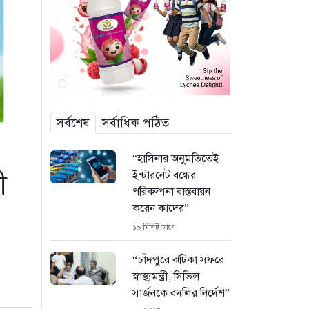
সর্বশেষ
সর্বাধিক পঠিত
“হাসিনার অনুমতিতেই
ইন্টারনেট বন্ধের
ী
পরিকল্পনা বাস্তবায়ন
করেন কাদের”
১৯ মিনিট আগে
“চাঁদপুরে ঝটিকা সফরে
স্বাস্থ্যমন্ত্রী, সিভিল
সার্জনকে বদলির নির্দেশ”