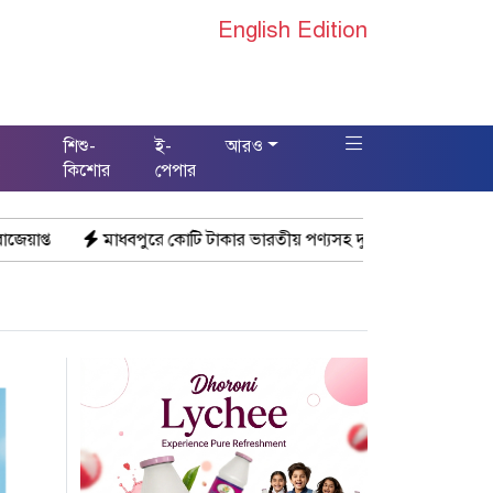
English Edition
শিশু-
ই-
আরও
স
কিশোর
পেপার
বপুরে কোটি টাকার ভারতীয় পণ্যসহ দুই কাভার্ডভ্যান জব্দ
মানবিক বার