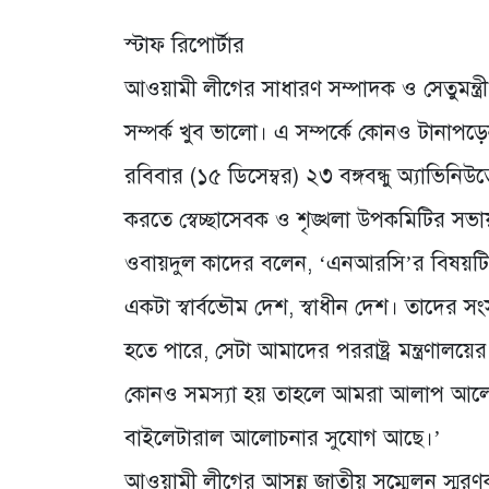
স্টাফ রিপোর্টার
আওয়ামী লীগের সাধারণ সম্পাদক ও সেতুমন্ত্র
সম্পর্ক খুব ভালো। এ সম্পর্কে কোনও টানাপড়ে
রবিবার (১৫ ডিসেম্বর) ২৩ বঙ্গবন্ধু অ্যাভিন
করতে স্বেচ্ছাসেবক ও শৃঙ্খলা উপকমিটির সভা
ওবায়দুল কাদের বলেন, ‘এনআরসি’র বিষয়টি
একটা স্বার্বভৌম দেশ, স্বাধীন দেশ। তাদের সং
হতে পারে, সেটা আমাদের পররাষ্ট্র মন্ত্রণাল
কোনও সমস্যা হয় তাহলে আমরা আলাপ আলোচন
বাইলেটারাল আলোচনার সুযোগ আছে।’
আওয়ামী লীগের আসন্ন জাতীয় সম্মেলন স্মরণক