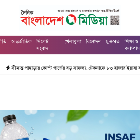
নীতি
আন্তর্জাতিক
সিলেট
খেলাধুলা
বিনোদন
মুক্তমত
শিক্ষা ও
সংবাদ
ক্যাম্পা
ড়ায় কোস্ট গার্ডের বড় সাফল্য: টেকনাফে ৮০ হাজার ইয়াবা বাজেয়াপ্ত
মাধ