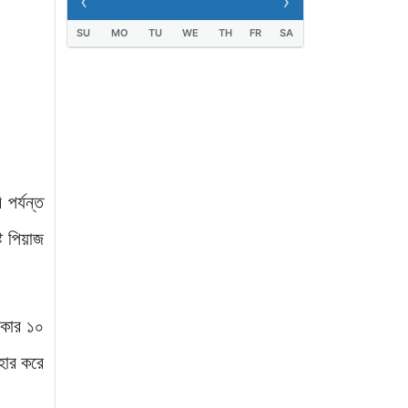
‹
›
তিনজনের মৃত্যু, নতুন
SU
MO
TU
WE
TH
FR
SA
আক্রান্ত ১২১৮”
২১ ঘণ্টা আগে
পর্যন্ত
ট পিয়াজ
রকার ১০
হার করে