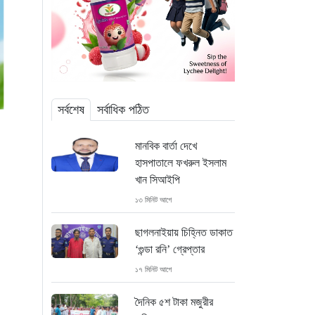
সর্বশেষ
সর্বাধিক পঠিত
মানবিক বার্তা দেখে
হাসপাতালে ফখরুল ইসলাম
খান সিআইপি
১৩ মিনিট আগে
ছাগলনাইয়ায় চিহ্নিত ডাকাত
‘গুন্ডা রনি’ গ্রেপ্তার
১৭ মিনিট আগে
দৈনিক ৫শ টাকা মজুরীর