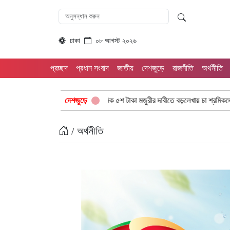
ঢাকা
০৮ আগস্ট ২০২৬
প্রচ্ছদ
প্রধান সংবাদ
জাতীয়
দেশজুড়ে
রাজনীতি
অর্থনীতি
র
দৈনিক ৫শ টাকা মজুরীর দাবীতে বড়লেখায় চা শ্রমিকদের গণবিক্ষোভ
দেশজুড়ে
“১/১১
/ অর্থনীতি