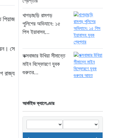
গ্রেপ্তার
২ ঘণ্টা আগে
খাগড়াছড়ি রামগড়
জুলাই জাদুঘরে দলীয়
ত পিয়াজ
ইতিহাসের ঠাঁই হবে না: নাহিদ
পুলিশের অভিযানে: ১৫
ইসলাম
পিস ইয়াবাসহ...
২ ঘণ্টা আগে
করেন। সে
ড্যাবের বর্ণাঢ্য চিকিৎসক
কক্সবাজার উখিয়া সীমান্তে
সমাবেশে প্রধান অতিথি
মাইন বিস্ফোরণে যুবক
হিসেবে যোগ দিলেন
গুরুতর...
গ রাজ্য
প্রধানমন্ত্রী তারেক রহমান
৩ ঘণ্টা আগে
ঢাকা-ময়মনসিংহ রেলপথে
আর্কাইভ ক্যালেণ্ডার
বগি লাইনচ্যুত: ট্রেন চলাচল
স্বাভাবিক
২১ ঘণ্টা আগে
“হাম উপসর্গে আরও