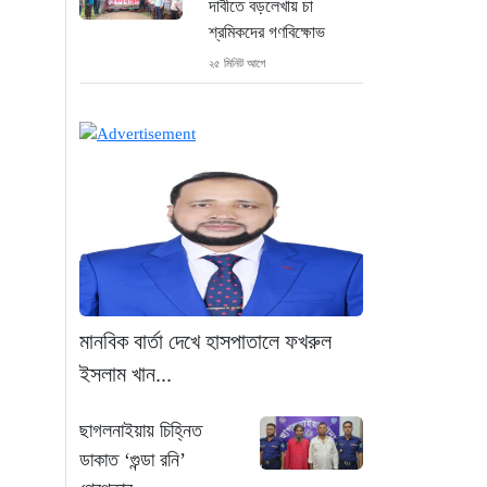
দাবীতে বড়লেখায় চা
শ্রমিকদের গণবিক্ষোভ
২৫ মিনিট আগে
গ্রিসের উপকূলে ১৬৮
অভিবাসী উদ্ধার: ভেতরে ৭২
বাংলাদেশি
১ ঘণ্টা আগে
“১/১১-তে তারেক রহমানকে
আয়নাঘরে বন্দি রাখা হয়: চিফ
প্রসিকিউটর”
২ ঘণ্টা আগে
মানবিক বার্তা দেখে হাসপাতালে ফখরুল
ইসলাম খান...
ডিজিএফআইয়ের ‘আয়নাঘর’
পরিদর্শনে আন্তর্জাতিক
ছাগলনাইয়ায় চিহ্নিত
অপরাধ ট্রাইব্যুনালের বিচারক
ডাকাত ‘গুন্ডা রনি’
দল