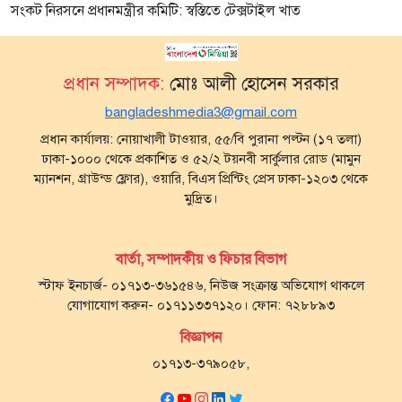
সংকট নিরসনে প্রধানমন্ত্রীর কমিটি: স্বস্তিতে টেক্সটাইল খাত
প্রধান সম্পাদক:
মোঃ আলী হোসেন সরকার
bangladeshmedia3@gmail.com
প্রধান কার্যালয়: নোয়াখালী টাওয়ার, ৫৫/বি পুরানা পল্টন (১৭ তলা)
ঢাকা-১০০০ থেকে প্রকাশিত ও ৫২/২ টয়নবী সার্কুলার রোড (মামুন
ম্যানশন, গ্রাউন্ড ফ্লোর), ওয়ারি, বিএস প্রিন্টিং প্রেস ঢাকা-১২০৩ থেকে
মুদ্রিত।
বার্তা, সম্পাদকীয় ও ফিচার বিভাগ
স্টাফ ইনচার্জ- ০১৭১৩-৩৬১৫৪৬, নিউজ সংক্রান্ত অভিযোগ থাকলে
যোগাযোগ করুন- ০১৭১১৩৩৭১২০। ফোন: ৭২৮৮৯৩
বিজ্ঞাপন
০১৭১৩-৩৭৯০৫৮,