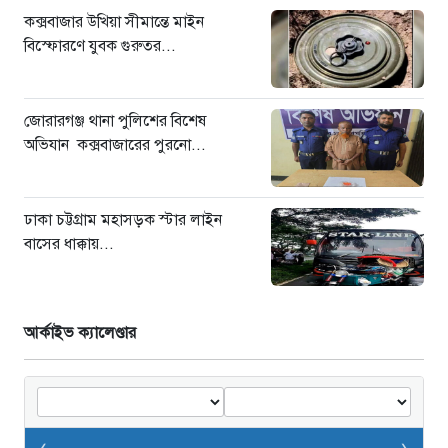
কক্সবাজার উখিয়া সীমান্তে মাইন
বিস্ফোরণে যুবক গুরুতর...
জোরারগঞ্জ থানা পুলিশের বিশেষ
অভিযান কক্সবাজারের পুরনো...
ঢাকা চট্টগ্রাম মহাসড়ক স্টার লাইন
বাসের ধাক্কায়...
আর্কাইভ ক্যালেণ্ডার
‹
›