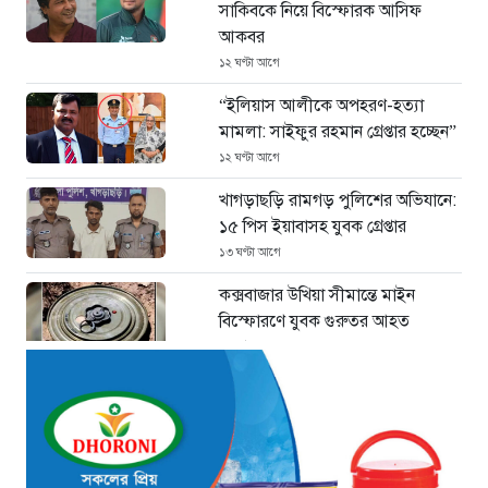
সাকিবকে নিয়ে বিস্ফোরক আসিফ
আকবর
১২ ঘণ্টা আগে
“ইলিয়াস আলীকে অপহরণ-হত্যা
মামলা: সাইফুর রহমান গ্রেপ্তার হচ্ছেন”
১২ ঘণ্টা আগে
খাগড়াছড়ি রামগড় পুলিশের অভিযানে:
১৫ পিস ইয়াবাসহ যুবক গ্রেপ্তার
১৩ ঘণ্টা আগে
কক্সবাজার উখিয়া সীমান্তে মাইন
বিস্ফোরণে যুবক গুরুতর আহত
১৩ ঘণ্টা আগে
জোরারগঞ্জ থানা পুলিশের বিশেষ
অভিযান কক্সবাজারের পুরনো মাদক
কারবারি গ্রেফতার
১৩ ঘণ্টা আগে