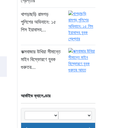
গ্রেপ্তার
৪ ঘণ্টা আগে
খাগড়াছড়ি রামগড়
জুলাই জাদুঘরে দলীয়
ইতিহাসের ঠাঁই হবে না: নাহিদ
পুলিশের অভিযানে: ১৫
ইসলাম
পিস ইয়াবাসহ...
৪ ঘণ্টা আগে
ড্যাবের বর্ণাঢ্য চিকিৎসক
কক্সবাজার উখিয়া সীমান্তে
সমাবেশে প্রধান অতিথি
মাইন বিস্ফোরণে যুবক
হিসেবে যোগ দিলেন
গুরুতর...
প্রধানমন্ত্রী তারেক রহমান
৫ ঘণ্টা আগে
ঢাকা-ময়মনসিংহ রেলপথে
আর্কাইভ ক্যালেণ্ডার
বগি লাইনচ্যুত: ট্রেন চলাচল
স্বাভাবিক
২৩ ঘণ্টা আগে
“হাম উপসর্গে আরও