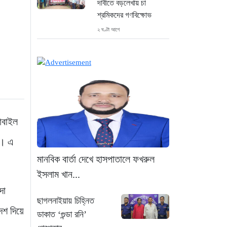
দাবীতে বড়লেখায় চা
শ্রমিকদের গণবিক্ষোভ
২ ঘণ্টা আগে
গ্রিসের উপকূলে ১৬৮
অভিবাসী উদ্ধার: ভেতরে ৭২
বাংলাদেশি
৩ ঘণ্টা আগে
“১/১১-তে তারেক রহমানকে
োবাইল
আয়নাঘরে বন্দি রাখা হয়: চিফ
প্রসিকিউটর”
ে। এ
৪ ঘণ্টা আগে
মানবিক বার্তা দেখে হাসপাতালে ফখরুল
ইসলাম খান...
ডিজিএফআইয়ের ‘আয়নাঘর’
দা
পরিদর্শনে আন্তর্জাতিক
ছাগলনাইয়ায় চিহ্নিত
অপরাধ ট্রাইব্যুনালের বিচারক
দেশ দিয়ে
ডাকাত ‘গুন্ডা রনি’
দল