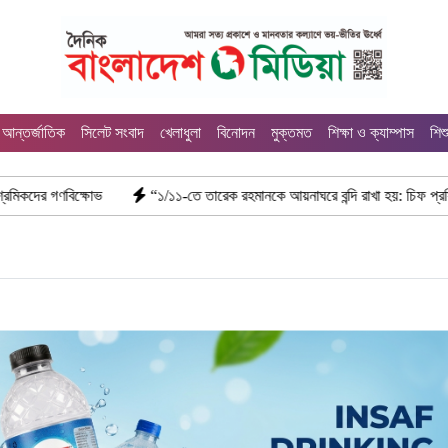
আন্তর্জাতিক
সিলেট সংবাদ
খেলাধুলা
বিনোদন
মুক্তমত
শিক্ষা ও ক্যাম্পাস
শিশ
োভ
“১/১১-তে তারেক রহমানকে আয়নাঘরে বন্দি রাখা হয়: চিফ প্রসিকিউটর”