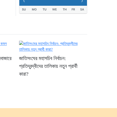
‹
›
তিনজনের মৃত্যু, নতুন
SU
MO
TU
WE
TH
FR
SA
আক্রান্ত ১২১৮”
২৩ ঘণ্টা আগে
ববাজারে
জাতিসংঘের মহাসচিব নির্বাচন:
প্রতিদ্বন্দ্বীদের তালিকায় নতুন প্রার্থী
কারা?