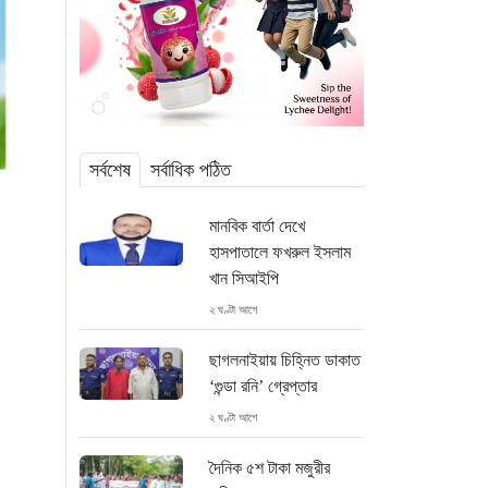
সর্বশেষ
সর্বাধিক পঠিত
মানবিক বার্তা দেখে
হাসপাতালে ফখরুল ইসলাম
খান সিআইপি
২ ঘণ্টা আগে
ছাগলনাইয়ায় চিহ্নিত ডাকাত
‘গুন্ডা রনি’ গ্রেপ্তার
২ ঘণ্টা আগে
দৈনিক ৫শ টাকা মজুরীর