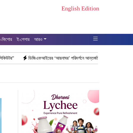
English Edition
ু-কিশোর
ই-পেপার
আরও
ডিজিএফআইয়ের ‘আয়নাঘর’ পরিদর্শনে আন্তর্জাতিক অপরাধ ট্রাইব্যুনালের বিচারক দল