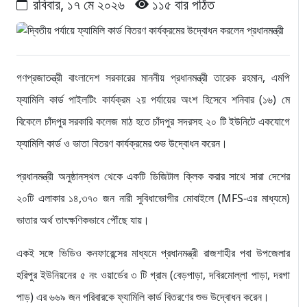
রবিবার, ১৭ মে ২০২৬
১১৫ বার পঠিত
গণপ্রজাতন্ত্রী বাংলাদেশ সরকারের মাননীয় প্রধানমন্ত্রী তারেক রহমান, এমপি
ফ্যামিলি কার্ড পাইলটিং কার্যক্রম ২য় পর্যায়ের অংশ হিসেবে শনিবার (১৬) মে
বিকেলে চাঁদপুর সরকারি কলেজ মাঠ হতে চাঁদপুর সদরসহ ২০ টি ইউনিটে একযোগে
ফ্যামিলি কার্ড ও ভাতা বিতরণ কার্যক্রমের শুভ উদ্বোধন করেন।
প্রধানমন্ত্রী অনুষ্ঠানস্থল থেকে একটি ডিজিটাল ক্লিক করার সাথে সারা দেশের
২০টি এলাকার ১৪,৩৭০ জন নারী সুবিধাভোগীর মোবাইলে (MFS-এর মাধ্যমে)
ভাতার অর্থ তাৎক্ষণিকভাবে পৌঁছে যায়।
একই সঙ্গে ভিডিও কনফারেন্সের মাধ্যমে প্রধানমন্ত্রী রাজশাহীর পবা উপজেলার
হরিপুর ইউনিয়নের ৫ নং ওয়ার্ডের ৩ টি গ্রাম (বেড়পাড়া, দবিরমোল্লা পাড়া, দরগা
পাড়) এর ৬৬৯ জন পরিবারকে ফ্যামিলি কার্ড বিতরণের শুভ উদ্বোধন করেন।