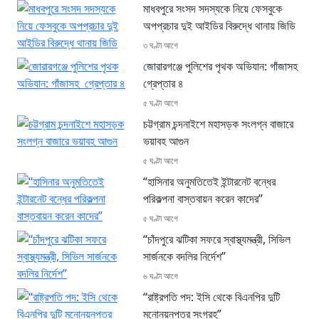
মাধবপুরে সংসদ সদস্যকে নিয়ে ফেসবুকে
অপপ্রচার দুই আইডির বিরুদ্ধে থানায় জিডি
৩ ঘণ্টা আগে
জোরারগঞ্জে পুলিশের পৃথক অভিযান: গাঁজাসহ
গ্রেপ্তার ৪
৫ ঘণ্টা আগে
চট্টগ্রাম চন্দনাইশে মহাসড়ক সংলগ্ন বাজারে
ভয়াবহ আগুন
৫ ঘণ্টা আগে
“হাসিনার অনুমতিতেই ইন্টারনেট বন্ধের
পরিকল্পনা বাস্তবায়ন করেন কাদের”
৫ ঘণ্টা আগে
“চাঁদপুরে ঝটিকা সফরে স্বাস্থ্যমন্ত্রী, সিভিল
সার্জনকে বদলির নির্দেশ”
৬ ঘণ্টা আগে
“রাষ্ট্রপতি পদ: ইসি থেকে বিএনপির দুটি
মনোনয়নপত্র সংগ্রহ”