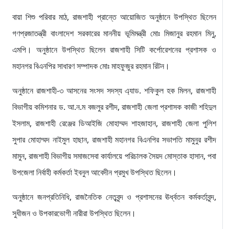
বায়া শিশু পরিবার মাঠ, রাজশাহী প্রান্তে আয়োজিত অনুষ্ঠানে উপস্থিত ছিলেন
গণপ্রজাতন্ত্রী বাংলাদেশ সরকারের মাননীয় ভূমিমন্ত্রী মোঃ মিজানুর রহমান মিনু,
এমপি। অনুষ্ঠানে উপস্থিত ছিলেন রাজশাহী সিটি কর্পোরেশনের প্রশাসক ও
মহানগর বিএনপির সাধারণ সম্পাদক মোঃ মাহফুজুর রহমান রিটন।
অনুষ্ঠানে রাজশাহী-৩ আসনের সংসদ সদস্য এ্যাড. শফিকুল হক মিলন, রাজশাহী
বিভাগীয় কমিশনার ড. আ.ন.ম বজলুর রশীদ, রাজশাহী জেলা প্রশাসক কাজী শহিদুল
ইসলাম, রাজশাহী রেঞ্জের ডিআইজি মোহাম্মদ শাহজাহান, রাজশাহী জেলা পুলিশ
সুপার মোহাম্মদ নাইমুল হাছান, রাজশাহী মহানগর বিএনপির সভাপতি মামুনুর রশীদ
মামুন, রাজশাহী বিভাগীয় সমাজসেবা কার্যালয়ে পরিচালক সৈয়দ মোস্তাক হাসান, পবা
উপজেলা নির্বাহী কর্মকর্তা ইবনুল আবেদীন প্রমুখ উপস্থিত ছিলেন।
অনুষ্ঠানে জনপ্রতিনিধি, রাজনৈতিক নেতৃবৃন্দ ও প্রশাসনের ঊর্ধ্বতন কর্মকর্তাবৃন্দ,
সুধীজন ও উপকারভোগী নারীরা উপস্থিত ছিলেন।