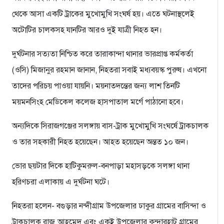
থেকে আসা একটি ট্রাকের মুখোমুখি সংঘর্ষ হয়। এতে ঘটনাস্থলেই
অটোটির চালকসহ যানটির আরও দুই যাত্রী নিহত হন।
দুর্ঘটনার সত্যতা নিশ্চিত করে তারাকান্দা থানার ভারপ্রাপ্ত কর্মকর্তা
(ওসি) মিজানুর রহমান জানান, নিহতরা সবাই মধ্যবয়স্ক পুরুষ। এখনো
তাদের পরিচয় পাওয়া যায়নি। ময়নাতদন্তের জন্য লাশ তিনটি
ময়মনসিংহ মেডিকেল কলেজ হাসপাতাল মর্গে পাঠানো হবে।
অন্যদিকে সিরাজগঞ্জের সলঙ্গায় বাস-ট্রাক মুখোমুখি সংঘর্ষে ট্রাকচালক
ও তার সহকারী নিহত হয়েছেন। আহত হয়েছেন অন্তত ১০ জন।
ভোর ছয়টার দিকে হাটিকুমরুল-বনপাড়া মহাসড়কে সলঙ্গা থানা
হরিণচরা এলাকায় এ দুর্ঘটনা ঘটে।
নিহতরা হলেন- বগুড়ার নন্দীগ্রাম উপজেলার ঢাকুর গ্রামের বাসিন্দা ও
ট্রাকচালক রাজু আহমেদ এবং একই উপজেলার কুন্দারহাট গ্রামের