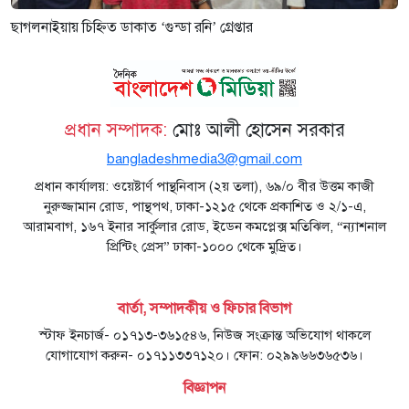
ছাগলনাইয়ায় চিহ্নিত ডাকাত ‘গুন্ডা রনি’ গ্রেপ্তার
প্রধান সম্পাদক:
মোঃ আলী হোসেন সরকার
bangladeshmedia3@gmail.com
প্রধান কার্যালয়: ওয়েষ্টার্ণ পান্থনিবাস (২য় তলা), ৬৯/০ বীর উত্তম কাজী
নুরুজ্জামান রোড, পান্থপথ, ঢাকা-১২১৫ থেকে প্রকাশিত ও ২/১-এ,
আরামবাগ, ১৬৭ ইনার সার্কুলার রোড, ইডেন কমপ্লেক্স মতিঝিল, “ন্যাশনাল
প্রিন্টিং প্রেস” ঢাকা-১০০০ থেকে মুদ্রিত।
বার্তা, সম্পাদকীয় ও ফিচার বিভাগ
স্টাফ ইনচার্জ- ০১৭১৩-৩৬১৫৪৬, নিউজ সংক্রান্ত অভিযোগ থাকলে
যোগাযোগ করুন- ০১৭১১৩৩৭১২০। ফোন: ০২৯৯৬৬৩৬৫৩৬।
বিজ্ঞাপন