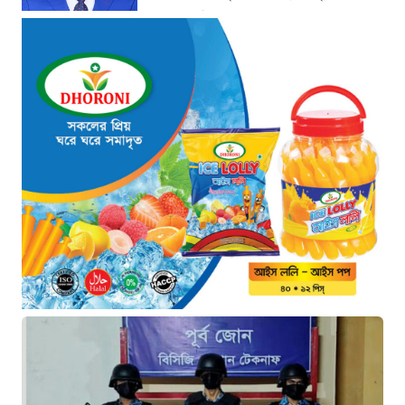
১৪ ঘণ্টা আগে
ছাগলনাইয়ায় চিহ্নিত ডাকাত ‘গুন্ডা
রনি’ গ্রেপ্তার
১৪ ঘণ্টা আগে
দৈনিক ৫শ টাকা মজুরীর দাবীতে
বড়লেখায় চা শ্রমিকদের গণবিক্ষোভ
১৪ ঘণ্টা আগে
গ্রিসের উপকূলে ১৬৮ অভিবাসী উদ্ধার:
ভেতরে ৭২ বাংলাদেশি
১৪ ঘণ্টা আগে
“১/১১-তে তারেক রহমানকে আয়নাঘরে
বন্দি রাখা হয়: চিফ প্রসিকিউটর”
১৫ ঘণ্টা আগে
ডিজিএফআইয়ের ‘আয়নাঘর’ পরিদর্শনে
আন্তর্জাতিক অপরাধ ট্রাইব্যুনালের