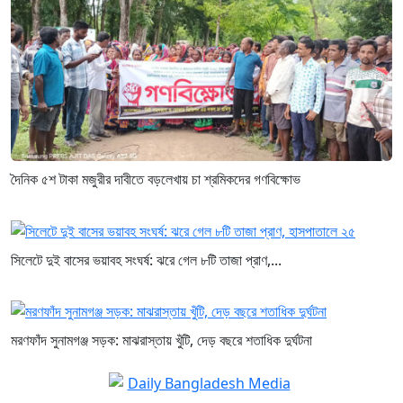
দৈনিক ৫শ টাকা মজুরীর দাবীতে বড়লেখায় চা শ্রমিকদের গণবিক্ষোভ
সিলেটে দুই বাসের ভয়াবহ সংঘর্ষ: ঝরে গেল ৮টি তাজা প্রাণ,...
মরণফাঁদ সুনামগঞ্জ সড়ক: মাঝরাস্তায় খুঁটি, দেড় বছরে শতাধিক দুর্ঘটনা