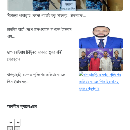
সীমান্ত পাহাড়ায় কোস্ট গার্ডের বড় সাফল্য: টেকনাফে...
মানবিক বার্তা দেখে হাসপাতালে ফখরুল ইসলাম
খান...
ছাগলনাইয়ায় চিহ্নিত ডাকাত ‘গুন্ডা রনি’
গ্রেপ্তার
খাগড়াছড়ি রামগড় পুলিশের অভিযানে: ১৫
পিস ইয়াবাসহ...
আর্কাইভ ক্যালেণ্ডার
‹
›