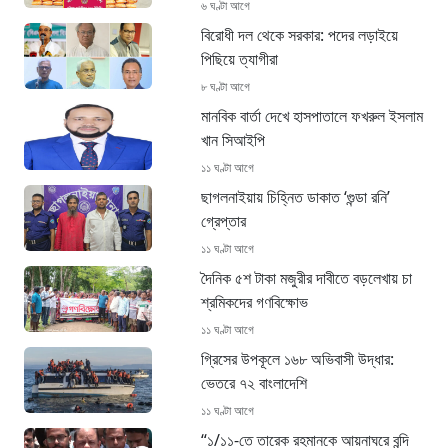
৬ ঘণ্টা আগে
বিরোধী দল থেকে সরকার: পদের লড়াইয়ে
পিছিয়ে ত্যাগীরা
৮ ঘণ্টা আগে
মানবিক বার্তা দেখে হাসপাতালে ফখরুল ইসলাম
খান সিআইপি
১১ ঘণ্টা আগে
ছাগলনাইয়ায় চিহ্নিত ডাকাত ‘গুন্ডা রনি’
গ্রেপ্তার
১১ ঘণ্টা আগে
দৈনিক ৫শ টাকা মজুরীর দাবীতে বড়লেখায় চা
শ্রমিকদের গণবিক্ষোভ
১১ ঘণ্টা আগে
গ্রিসের উপকূলে ১৬৮ অভিবাসী উদ্ধার:
ভেতরে ৭২ বাংলাদেশি
১১ ঘণ্টা আগে
“১/১১-তে তারেক রহমানকে আয়নাঘরে বন্দি