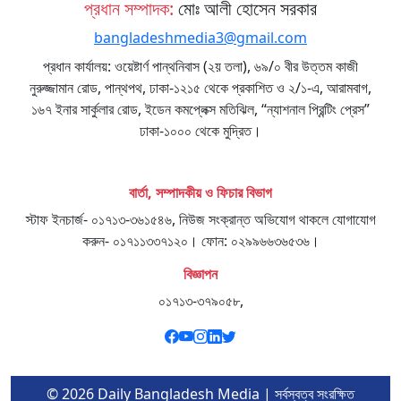
প্রধান সম্পাদক:
মোঃ আলী হোসেন সরকার
bangladeshmedia3@gmail.com
প্রধান কার্যালয়: ওয়েষ্টার্ণ পান্থনিবাস (২য় তলা), ৬৯/০ বীর উত্তম কাজী
নুরুজ্জামান রোড, পান্থপথ, ঢাকা-১২১৫ থেকে প্রকাশিত ও ২/১-এ, আরামবাগ,
১৬৭ ইনার সার্কুলার রোড, ইডেন কমপ্লেক্স মতিঝিল, “ন্যাশনাল প্রিন্টিং প্রেস”
ঢাকা-১০০০ থেকে মুদ্রিত।
বার্তা, সম্পাদকীয় ও ফিচার বিভাগ
স্টাফ ইনচার্জ- ০১৭১৩-৩৬১৫৪৬, নিউজ সংক্রান্ত অভিযোগ থাকলে যোগাযোগ
করুন- ০১৭১১৩৩৭১২০। ফোন: ০২৯৯৬৬৩৬৫৩৬।
বিজ্ঞাপন
০১৭১৩-৩৭৯০৫৮,
© 2026 Daily Bangladesh Media | সর্বস্বত্ব সংরক্ষিত