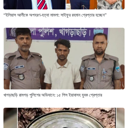
“ইলিয়াস আলীকে অপহরণ-হত্যা মামলা: সাইফুর রহমান গ্রেপ্তার হচ্ছেন”
খাগড়াছড়ি রামগড় পুলিশের অভিযানে: ১৫ পিস ইয়াবাসহ যুবক গ্রেপ্তার