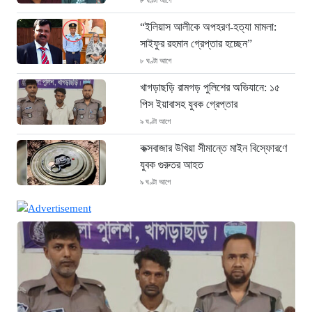
“ইলিয়াস আলীকে অপহরণ-হত্যা মামলা:
সাইফুর রহমান গ্রেপ্তার হচ্ছেন”
৮ ঘণ্টা আগে
খাগড়াছড়ি রামগড় পুলিশের অভিযানে: ১৫
পিস ইয়াবাসহ যুবক গ্রেপ্তার
৯ ঘণ্টা আগে
কক্সবাজার উখিয়া সীমান্তে মাইন বিস্ফোরণে
যুবক গুরুতর আহত
৯ ঘণ্টা আগে
জোরারগঞ্জ থানা পুলিশের বিশেষ অভিযান
কক্সবাজারের পুরনো মাদক কারবারি গ্রেফতার
৯ ঘণ্টা আগে
ঢাকা চট্টগ্রাম মহাসড়ক স্টার লাইন বাসের
ধাক্কায় অটোরিকশা চালক নিহত
৯ ঘণ্টা আগে