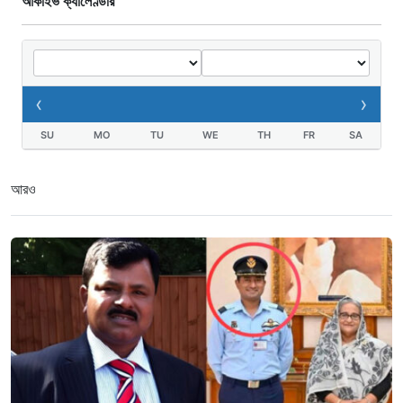
আর্কাইভ ক্যালেণ্ডার
‹
›
SU
MO
TU
WE
TH
FR
SA
আরও