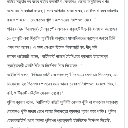
নাইটে সন্ধ্যার পর ঘরের বাইরে কনসার্ট বা যেকোনও ধরনের অনুষ্ঠানের ওপর
আমাদের নিষেধাজ্ঞা রয়েছে। তবে আপনারা ঘরের মধ্যে, হোটেলে বা বদ্ধ জায়গায়
করতে পারবেন। সেক্ষেত্রে পুলিশ আপনাদের নিরাপত্তা দেবে।’
শনিবার (২৮ ডিসেম্বর) চাঁদপুর পৌর এলাকার বাবুরহাট উচ্চ বিদ্যালয় ও কলেজের
১০ যুগপূর্তি এবং দ্বিতীয় পুনর্মিলনী অনুষ্ঠানে সাংবাদিকদের প্রশ্নের জবাবে তিনি
এসব কথা বলেন। এ সময় সেখানে ছিলেন শিক্ষামন্ত্রী ডা. দীপু মনি।
জাবেদ পাটোয়ারী বলেন, ‘থার্টিফার্স্ট পালনে টাইমিংয়ের ব্যাপারে ইতোমধ্যে
স্বরাষ্ট্রমন্ত্রী একটি মিটিংয়ে নির্দেশনা দিয়ে দিয়েছেন।’
আইজিপি বলেন, ‘বিভিন্ন জাতীয় ও গুরুত্বপূর্ণ দিবস—যেমন: ১৪ ডিসেম্বর, ১৬
ডিসেম্বর, ২৫ ডিসেম্বর পালনের সময় আমরা যেরকম নিরাপত্তা ব্যবস্থা গ্রহণ
করি, থার্টিফার্স্ট নাইটেও সেরকম নেবো।’
পুলিশ প্রধান বলেন, ‘থার্টিফাস্ট নাইটে সুনির্দিষ্ট কোনও ঝুঁকি না থাকলেও সম্ভাব্য
যেকোনও ঝুঁকি মাথায় রেখে আমরা নিরাপত্তা ব্যবস্থা গ্রহণ করে থাকি। পুলিশ
হেডকোয়ার্টার্স থেকে আমরা পুলিশের প্রত্যেকটি ইউনিটকে নির্দেশনা দিয়েছি,