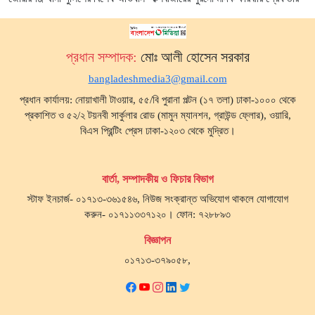
প্রধান সম্পাদক:
মোঃ আলী হোসেন সরকার
bangladeshmedia3@gmail.com
প্রধান কার্যালয়: নোয়াখালী টাওয়ার, ৫৫/বি পুরানা পল্টন (১৭ তলা) ঢাকা-১০০০ থেকে
প্রকাশিত ও ৫২/২ টয়নবী সার্কুলার রোড (মামুন ম্যানশন, গ্রাউন্ড ফ্লোর), ওয়ারি,
বিএস প্রিন্টিং প্রেস ঢাকা-১২০৩ থেকে মুদ্রিত।
বার্তা, সম্পাদকীয় ও ফিচার বিভাগ
স্টাফ ইনচার্জ- ০১৭১৩-৩৬১৫৪৬, নিউজ সংক্রান্ত অভিযোগ থাকলে যোগাযোগ
করুন- ০১৭১১৩৩৭১২০। ফোন: ৭২৮৮৯৩
বিজ্ঞাপন
০১৭১৩-৩৭৯০৫৮,