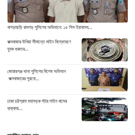
হামে আরও ৬ শিশুর মৃত্যু, নতুন করে
আক্রান্ত ৮৫ জন
১২ ঘণ্টা আগে
খাগড়াছড়ি রামগড় পুলিশের অভিযানে: ১৫ পিস ইয়াবাসহ...
মরণফাঁদ সুনামগঞ্জ সড়ক: মাঝরাস্তায় খুঁটি,
দেড় বছরে শতাধিক দুর্ঘটনা
কক্সবাজার উখিয়া সীমান্তে মাইন বিস্ফোরণে
যুবক গুরুতর...
১২ ঘণ্টা আগে
‘সচিবালয় অভিমুখে ১১ দলীয় ঐক্যের
পদযাত্রায় পুলিশের বাধা’
জোরারগঞ্জ থানা পুলিশের বিশেষ অভিযান
১৩ ঘণ্টা আগে
কক্সবাজারের পুরনো...
নদীদূষণ রোধে কঠোর প্রধানমন্ত্রী: সমন্বিত
উদ্যোগের তাগিদ
ঢাকা চট্টগ্রাম মহাসড়ক স্টার লাইন বাসের
১৩ ঘণ্টা আগে
ধাক্কায়...