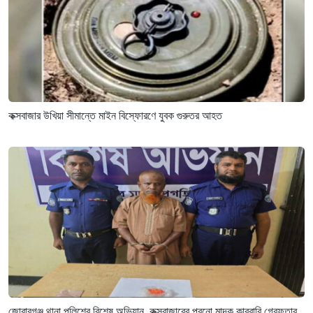
কক্সবাজার উখিয়া সীমান্তে মাইন বিস্ফোরণে যুবক গুরুতর আহত
জোরারগঞ্জ থানা পুলিশের বিশেষ অভিযান কক্সবাজারের পুরনো মাদক কারবারি গ্রেফতার