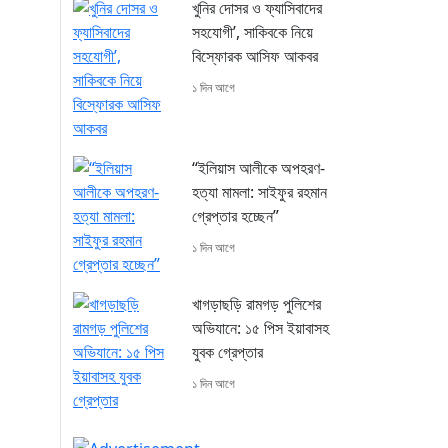
খুনির দোসর ও ফ্যাসিবাদের
সহযোগী’, সাকিবকে নিয়ে
বিস্ফোরক আসিফ আকবর
১ দিন আগে
“ইলিয়াস আলীকে অপহরণ-
হত্যা মামলা: সাইফুর রহমান
গ্রেপ্তার হচ্ছেন”
১ দিন আগে
খাগড়াছড়ি রামগড় পুলিশের
অভিযানে: ১৫ পিস ইয়াবাসহ
যুবক গ্রেপ্তার
১ দিন আগে