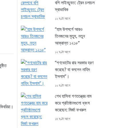
বগি লাইনচ্যুত: ট্রেন চলাচল
স্বাভাবিক
১২ ঘণ্টা আগে
“হাম উপসর্গে আরও
তিনজনের মৃত্যু, নতুন
আক্রান্ত ১২১৮”
১২ ঘণ্টা আগে
“গণভোটের রায় সরকার হরণ
ষ্ঠিত
করেছে? যা বললেন নাহিদ
ইসলাম”।
১২ ঘণ্টা আগে
শেখ হাসিনা গণতন্ত্রের নাম
করে প্রতিষ্ঠানগুলো ধ্বংস
 কিবরিয়া।
করেছেন: মির্জা ফখরুল
১৪ ঘণ্টা আগে