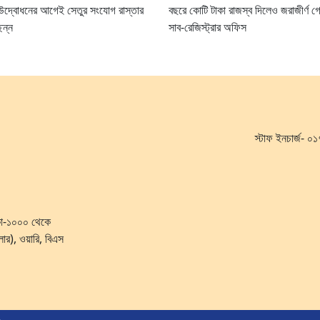
 উদ্বোধনের আগেই সেতুর সংযোগ রাস্তার
বছরে কোটি টাকা রাজস্ব দিলেও জরাজীর্ণ 
িন্ন
সাব-রেজিস্ট্রার অফিস
স্টাফ ইনচার্জ-
ঢাকা-১০০০ থেকে
লোর), ওয়ারি, বিএস