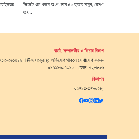
গোয়াইনঘাট
সিলেটে খাল খননে অংশ নেবে ৫০ হাজার মানুষ, রোপণ
হবে...
বার্তা, সম্পাদকীয় ও ফিচার বিভাগ
 ০১৭১৩-৩৬১৫৪৬, নিউজ সংক্রান্ত অভিযোগ থাকলে যোগাযোগ করুন-
০১৭১১৩৩৭১২০। ফোন: ৭২৮৮৯৩
বিজ্ঞাপন
০১৭১৩-৩৭৯০৫৮,