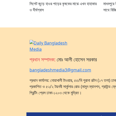
সিলেট জুড়ে হাওর পাড়ের কৃষকের মাঝে এখন হাহাকার
মাধবপুরে
ও দীর্ঘশ্বাস
সাথে বিচ্ছ
প্রধান সম্পাদক:
মোঃ আলী হোসেন সরকার
bangladeshmedia3@gmail.com
প্রধান কার্যালয়: নোয়াখালী টাওয়ার, ৫৫/বি পুরানা পল্টন (১৭ তলা) 
প্রকাশিত ও ৫২/২ টয়নবী সার্কুলার রোড (মামুন ম্যানশন, গ্রাউন্ড ফ্
প্রিন্টিং প্রেস ঢাকা-১২০৩ থেকে মুদ্রিত।