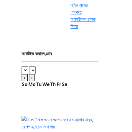
আর্কাইভ ক্যালেণ্ডার
‹
›
Su
Mo
Tu
We
Th
Fr
Sa