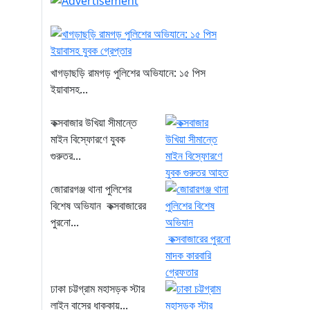
খাগড়াছড়ি রামগড় পুলিশের অভিযানে: ১৫ পিস
ইয়াবাসহ...
কক্সবাজার উখিয়া সীমান্তে
মাইন বিস্ফোরণে যুবক
গুরুতর...
জোরারগঞ্জ থানা পুলিশের
বিশেষ অভিযান কক্সবাজারের
পুরনো...
ঢাকা চট্টগ্রাম মহাসড়ক স্টার
লাইন বাসের ধাক্কায়...