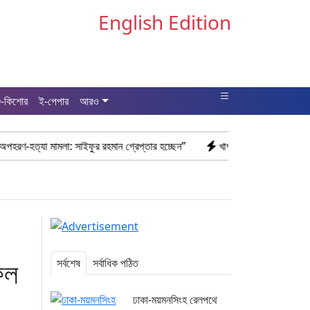
English Edition
ু-কিশোর
ই-পেপার
আরও
: সাইফুর রহমান গ্রেপ্তার হচ্ছেন”
খাগড়াছড়ি রামগড় পুলিশের অভিযানে: ১৫ পি
িল
সর্বশেষ
সর্বাধিক পঠিত
ঢাকা-ময়মনসিংহ রেলপথে