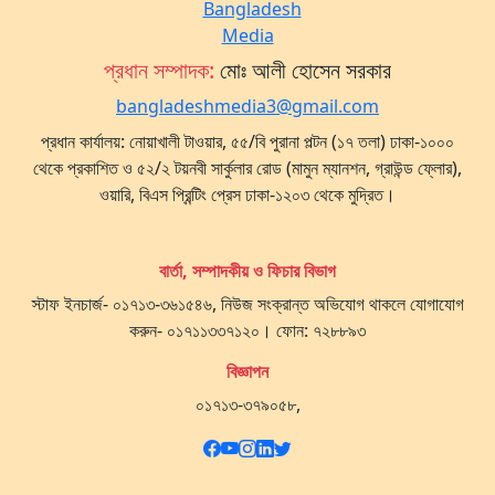
প্রধান সম্পাদক:
মোঃ আলী হোসেন সরকার
bangladeshmedia3@gmail.com
প্রধান কার্যালয়: নোয়াখালী টাওয়ার, ৫৫/বি পুরানা পল্টন (১৭ তলা) ঢাকা-১০০০
থেকে প্রকাশিত ও ৫২/২ টয়নবী সার্কুলার রোড (মামুন ম্যানশন, গ্রাউন্ড ফ্লোর),
ওয়ারি, বিএস প্রিন্টিং প্রেস ঢাকা-১২০৩ থেকে মুদ্রিত।
বার্তা, সম্পাদকীয় ও ফিচার বিভাগ
স্টাফ ইনচার্জ- ০১৭১৩-৩৬১৫৪৬, নিউজ সংক্রান্ত অভিযোগ থাকলে যোগাযোগ
করুন- ০১৭১১৩৩৭১২০। ফোন: ৭২৮৮৯৩
বিজ্ঞাপন
০১৭১৩-৩৭৯০৫৮,