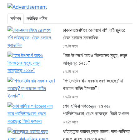
সর্বশেষ
সর্বাধিক পঠিত
ঢাকা-ময়মনসিংহ রেলপথে বগি লাইনচ্যুত:
ট্রেন চলাচল স্বাভাবিক
১ ঘণ্টা আগে
“হাম উপসর্গে আরও তিনজনের মৃত্যু, নতুন
আক্রান্ত ১২১৮”
১ ঘণ্টা আগে
“গণভোটের রায় সরকার হরণ করেছে? যা
বললেন নাহিদ ইসলাম”।
১ ঘণ্টা আগে
শেখ হাসিনা গণতন্ত্রের নাম করে
প্রতিষ্ঠানগুলো ধ্বংস করেছেন: মির্জা ফখরুল
৩ ঘণ্টা আগে
থাইল্যান্ডে ভয়াবহ বন্দুক হামলা: দাদা-দাদিসহ
স্কুলে আরও ৭ জনকে হত্যা