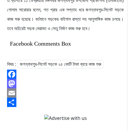
এ ব্যাপারে ১১ ফেব্রুয়ারি মঙ্গলবার জগন্নাথপুর উপজেলা প্রকৌশলী (এলজিইডি)
গোলাম সারোয়ার বলেন, গত প্রায় এক সপ্তাহ ধরে জগন্নাথপুর-সিলেট সড়কে
কাজ শুরু হয়েছে। বর্তমানে সড়কের বাইপাস রাস্তা সহ আনুসাঙ্গিক কাজ চলছে।
তবে অচিরেই সড়ক মেরামত ও সেতু নির্মাণ কাজ শুরু হবে।
Facebook Comments Box
বিষয় :
জগন্নাথপুর-সিলেট সড়কে ২৫ কোটি টাকা ব্যয়ে কাজ শুরু
Facebook
Mastodon
Email
Share