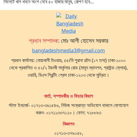
সিলেটে খাল খননে অংশ নেবে ৫০ হাজার মানুষ, রোপণ হবে...
প্রধান সম্পাদক:
মোঃ আলী হোসেন সরকার
bangladeshmedia3@gmail.com
প্রধান কার্যালয়: নোয়াখালী টাওয়ার, ৫৫/বি পুরানা পল্টন (১৭ তলা) ঢাকা-১০০০
থেকে প্রকাশিত ও ৫২/২ টয়নবী সার্কুলার রোড (মামুন ম্যানশন, গ্রাউন্ড ফ্লোর),
ওয়ারি, বিএস প্রিন্টিং প্রেস ঢাকা-১২০৩ থেকে মুদ্রিত।
বার্তা, সম্পাদকীয় ও ফিচার বিভাগ
স্টাফ ইনচার্জ- ০১৭১৩-৩৬১৫৪৬, নিউজ সংক্রান্ত অভিযোগ থাকলে যোগাযোগ
করুন- ০১৭১১৩৩৭১২০। ফোন: ৭২৮৮৯৩
বিজ্ঞাপন
০১৭১৩-৩৭৯০৫৮,