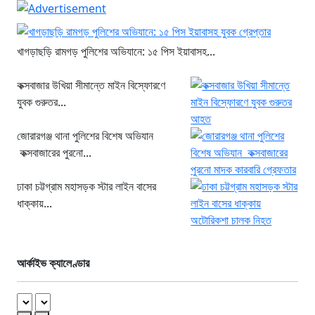
খাগড়াছড়ি রামগড় পুলিশের অভিযানে: ১৫ পিস ইয়াবাসহ...
কক্সবাজার উখিয়া সীমান্তে মাইন বিস্ফোরণে
যুবক গুরুতর...
জোরারগঞ্জ থানা পুলিশের বিশেষ অভিযান
কক্সবাজারের পুরনো...
ঢাকা চট্টগ্রাম মহাসড়ক স্টার লাইন বাসের
ধাক্কায়...
আর্কাইভ ক্যালেণ্ডার