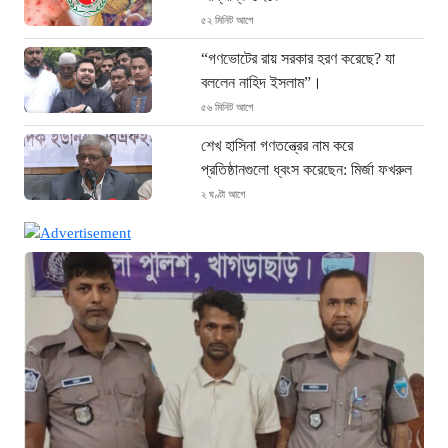
৫২ মিনিট আগে
“গণভোটের রায় সরকার হরণ করেছে? যা
বললেন নাহিদ ইসলাম”।
৫৬ মিনিট আগে
শেখ হাসিনা গণতন্ত্রের নাম করে
প্রতিষ্ঠানগুলো ধ্বংস করেছেন: মির্জা ফখরুল
২ ঘণ্টা আগে
থাইল্যান্ডে ভয়াবহ বন্দুক হামলা: দাদা-দাদিসহ
স্কুলে আরও ৭ জনকে হত্যা
২ ঘণ্টা আগে
সিলেটে দুই বাসের ভয়াবহ সংঘর্ষ: ঝরে গেল
৮টি তাজা প্রাণ, হাসপাতালে ২৫
২ ঘণ্টা আগে
সিলিন্ডার লিকেজে ভয়াবহ অগ্নিকাণ্ড: দগ্ধ ৩
জনের অবস্থা আশঙ্কাজনক