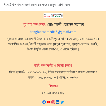
সিলেটে খাল খননে অংশ নেবে ৫০ হাজার মানুষ, রোপণ হবে...
প্রধান সম্পাদক:
মোঃ আলী হোসেন সরকার
bangladeshmedia3@gmail.com
প্রধান কার্যালয়: নোয়াখালী টাওয়ার, ৫৫/বি পুরানা পল্টন (১৭ তলা) ঢাকা-১০০০ থেকে
প্রকাশিত ও ৫২/২ টয়নবী সার্কুলার রোড (মামুন ম্যানশন, গ্রাউন্ড ফ্লোর), ওয়ারি,
বিএস প্রিন্টিং প্রেস ঢাকা-১২০৩ থেকে মুদ্রিত।
বার্তা, সম্পাদকীয় ও ফিচার বিভাগ
স্টাফ ইনচার্জ- ০১৭১৩-৩৬১৫৪৬, নিউজ সংক্রান্ত অভিযোগ থাকলে যোগাযোগ
করুন- ০১৭১১৩৩৭১২০। ফোন: ৭২৮৮৯৩
বিজ্ঞাপন
০১৭১৩-৩৭৯০৫৮,