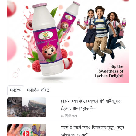
সর্বশেষ
সর্বাধিক পঠিত
ঢাকা-ময়মনসিংহ রেলপথে বগি লাইনচ্যুত:
ট্রেন চলাচল স্বাভাবিক
৪৮ মিনিট আগে
“হাম উপসর্গে আরও তিনজনের মৃত্যু, নতুন
আক্রান্ত ১২১৮”