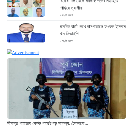
বিরোধী দল থেকে সরকার: পদের লড়াইয়ে
পিছিয়ে ত্যাগীরা
৬ ঘণ্টা আগে
মানবিক বার্তা দেখে হাসপাতালে ফখরুল ইসলাম
খান সিআইপি
৮ ঘণ্টা আগে
ছাগলনাইয়ায় চিহ্নিত ডাকাত ‘গুন্ডা রনি’
গ্রেপ্তার
৮ ঘণ্টা আগে
দৈনিক ৫শ টাকা মজুরীর দাবীতে বড়লেখায় চা
শ্রমিকদের গণবিক্ষোভ
৮ ঘণ্টা আগে
গ্রিসের উপকূলে ১৬৮ অভিবাসী উদ্ধার:
ভেতরে ৭২ বাংলাদেশি
৯ ঘণ্টা আগে
সীমান্ত পাহাড়ায় কোস্ট গার্ডের বড় সাফল্য: টেকনাফে...
“১/১১-তে তারেক রহমানকে আয়নাঘরে বন্দি