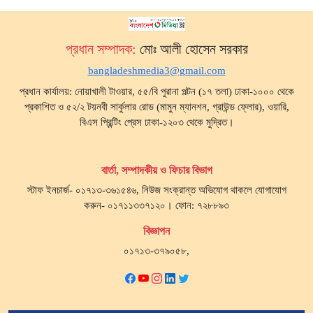
প্রধান সম্পাদক:
মোঃ আলী হোসেন সরকার
bangladeshmedia3@gmail.com
প্রধান কার্যালয়: নোয়াখালী টাওয়ার, ৫৫/বি পুরানা পল্টন (১৭ তলা) ঢাকা-১০০০ থেকে
প্রকাশিত ও ৫২/২ টয়নবী সার্কুলার রোড (মামুন ম্যানশন, গ্রাউন্ড ফ্লোর), ওয়ারি,
বিএস প্রিন্টিং প্রেস ঢাকা-১২০৩ থেকে মুদ্রিত।
বার্তা, সম্পাদকীয় ও ফিচার বিভাগ
স্টাফ ইনচার্জ- ০১৭১৩-৩৬১৫৪৬, নিউজ সংক্রান্ত অভিযোগ থাকলে যোগাযোগ
করুন- ০১৭১১৩৩৭১২০। ফোন: ৭২৮৮৯৩
বিজ্ঞাপন
০১৭১৩-৩৭৯০৫৮,