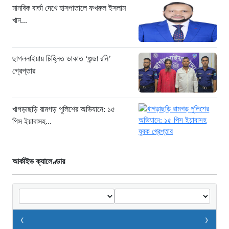
রাখা হয়: চিফ প্রসিকিউটর”
মানবিক বার্তা দেখে হাসপাতালে ফখরুল ইসলাম
খান...
৯ ঘণ্টা আগে
ডিজিএফআইয়ের ‘আয়নাঘর’ পরিদর্শনে
আন্তর্জাতিক অপরাধ ট্রাইব্যুনালের বিচারক
ছাগলনাইয়ায় চিহ্নিত ডাকাত ‘গুন্ডা রনি’
দল
গ্রেপ্তার
১০ ঘণ্টা আগে
জুলাই জাদুঘরে দলীয় ইতিহাসের ঠাঁই হবে না:
নাহিদ ইসলাম
খাগড়াছড়ি রামগড় পুলিশের অভিযানে: ১৫
পিস ইয়াবাসহ...
১০ ঘণ্টা আগে
আর্কাইভ ক্যালেণ্ডার
‹
›