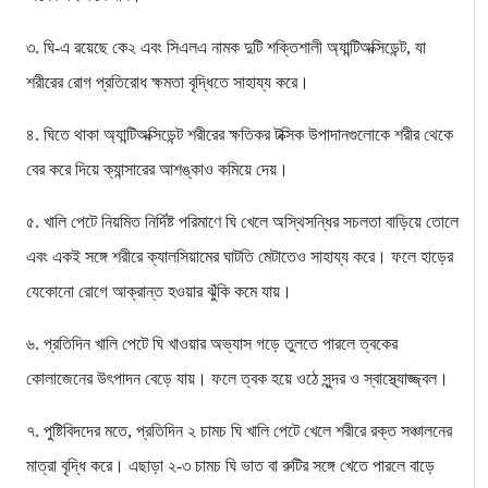
৩. ঘি-এ রয়েছে কে২ এবং সিএলএ নামক দুটি শক্তিশালী অ্যান্টিঅক্সিডেন্ট, যা
শরীরের রোগ প্রতিরোধ ক্ষমতা বৃদ্ধিতে সাহায্য করে।
৪. ঘিতে থাকা অ্যান্টিঅক্সিডেন্ট শরীরের ক্ষতিকর টক্সিক উপাদানগুলোকে শরীর থেকে
বের করে দিয়ে ক্যান্সারের আশঙ্কাও কমিয়ে দেয়।
৫. খালি পেটে নিয়মিত নির্দিষ্ট পরিমাণে ঘি খেলে অস্থিসন্ধির সচলতা বাড়িয়ে তোলে
এবং একই সঙ্গে শরীরে ক্যালসিয়ামের ঘাটতি মেটাতেও সাহায্য করে। ফলে হাড়ের
যেকোনো রোগে আক্রান্ত হওয়ার ঝুঁকি কমে যায়।
৬. প্রতিদিন খালি পেটে ঘি খাওয়ার অভ্যাস গড়ে তুলতে পারলে ত্বকের
কোলাজেনের উৎপাদন বেড়ে যায়। ফলে ত্বক হয়ে ওঠে সুন্দর ও স্বাস্থ্যোজ্জ্বল।
৭. পুষ্টিবিদদের মতে, প্রতিদিন ২ চামচ ঘি খালি পেটে খেলে শরীরে রক্ত সঞ্চালনের
মাত্রা বৃদ্ধি করে। এছাড়া ২-৩ চামচ ঘি ভাত বা রুটির সঙ্গে খেতে পারলে বাড়ে