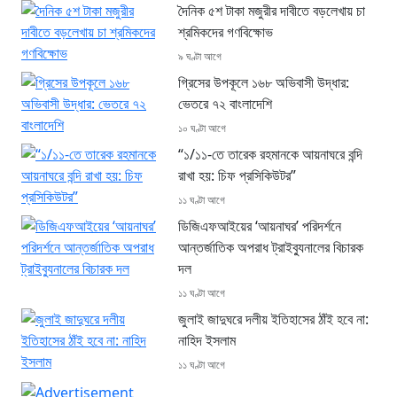
দৈনিক ৫শ টাকা মজুরীর দাবীতে বড়লেখায় চা
শ্রমিকদের গণবিক্ষোভ
৯ ঘণ্টা আগে
গ্রিসের উপকূলে ১৬৮ অভিবাসী উদ্ধার:
ভেতরে ৭২ বাংলাদেশি
১০ ঘণ্টা আগে
“১/১১-তে তারেক রহমানকে আয়নাঘরে বন্দি
রাখা হয়: চিফ প্রসিকিউটর”
১১ ঘণ্টা আগে
ডিজিএফআইয়ের ‘আয়নাঘর’ পরিদর্শনে
আন্তর্জাতিক অপরাধ ট্রাইব্যুনালের বিচারক
দল
১১ ঘণ্টা আগে
জুলাই জাদুঘরে দলীয় ইতিহাসের ঠাঁই হবে না:
নাহিদ ইসলাম
১১ ঘণ্টা আগে