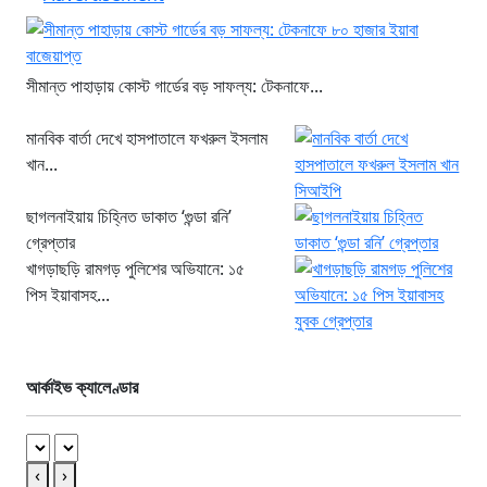
সীমান্ত পাহাড়ায় কোস্ট গার্ডের বড় সাফল্য: টেকনাফে...
মানবিক বার্তা দেখে হাসপাতালে ফখরুল ইসলাম
খান...
ছাগলনাইয়ায় চিহ্নিত ডাকাত ‘গুন্ডা রনি’
গ্রেপ্তার
খাগড়াছড়ি রামগড় পুলিশের অভিযানে: ১৫
পিস ইয়াবাসহ...
আর্কাইভ ক্যালেণ্ডার
‹
›