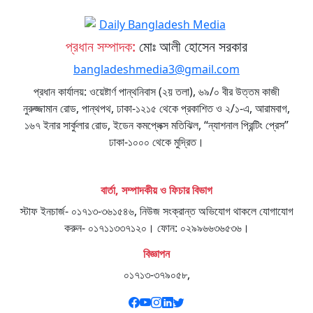
প্রধান সম্পাদক:
মোঃ আলী হোসেন সরকার
bangladeshmedia3@gmail.com
প্রধান কার্যালয়: ওয়েষ্টার্ণ পান্থনিবাস (২য় তলা), ৬৯/০ বীর উত্তম কাজী
নুরুজ্জামান রোড, পান্থপথ, ঢাকা-১২১৫ থেকে প্রকাশিত ও ২/১-এ, আরামবাগ,
১৬৭ ইনার সার্কুলার রোড, ইডেন কমপ্লেক্স মতিঝিল, “ন্যাশনাল প্রিন্টিং প্রেস”
ঢাকা-১০০০ থেকে মুদ্রিত।
বার্তা, সম্পাদকীয় ও ফিচার বিভাগ
স্টাফ ইনচার্জ- ০১৭১৩-৩৬১৫৪৬, নিউজ সংক্রান্ত অভিযোগ থাকলে যোগাযোগ
করুন- ০১৭১১৩৩৭১২০। ফোন: ০২৯৯৬৬৩৬৫৩৬।
বিজ্ঞাপন
০১৭১৩-৩৭৯০৫৮,