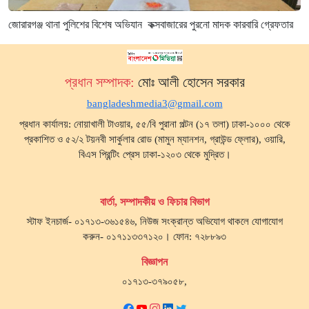
জোরারগঞ্জ থানা পুলিশের বিশেষ অভিযান কক্সবাজারের পুরনো মাদক কারবারি গ্রেফতার
প্রধান সম্পাদক:
মোঃ আলী হোসেন সরকার
bangladeshmedia3@gmail.com
প্রধান কার্যালয়: নোয়াখালী টাওয়ার, ৫৫/বি পুরানা পল্টন (১৭ তলা) ঢাকা-১০০০ থেকে
প্রকাশিত ও ৫২/২ টয়নবী সার্কুলার রোড (মামুন ম্যানশন, গ্রাউন্ড ফ্লোর), ওয়ারি,
বিএস প্রিন্টিং প্রেস ঢাকা-১২০৩ থেকে মুদ্রিত।
বার্তা, সম্পাদকীয় ও ফিচার বিভাগ
স্টাফ ইনচার্জ- ০১৭১৩-৩৬১৫৪৬, নিউজ সংক্রান্ত অভিযোগ থাকলে যোগাযোগ
করুন- ০১৭১১৩৩৭১২০। ফোন: ৭২৮৮৯৩
বিজ্ঞাপন
০১৭১৩-৩৭৯০৫৮,