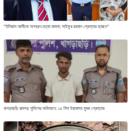
“ইলিয়াস আলীকে অপহরণ-হত্যা মামলা: সাইফুর রহমান গ্রেপ্তার হচ্ছেন”
খাগড়াছড়ি রামগড় পুলিশের অভিযানে: ১৫ পিস ইয়াবাসহ যুবক গ্রেপ্তার