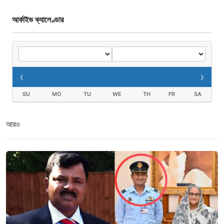
আর্কাইভ ক্যালেণ্ডার
‹
›
SU
MO
TU
WE
TH
FR
SA
আরও