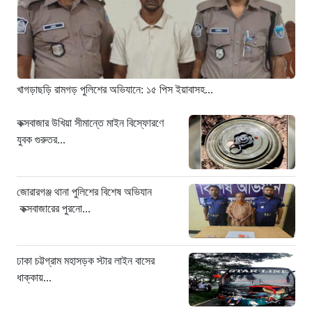
ধাক্কায় অটোরিকশা চালক নিহত
৪ ঘণ্টা আগে
হামে আরও ৬ শিশুর মৃত্যু, নতুন করে
আক্রান্ত ৮৫ জন
৬ ঘণ্টা আগে
খাগড়াছড়ি রামগড় পুলিশের অভিযানে: ১৫ পিস ইয়াবাসহ...
মরণফাঁদ সুনামগঞ্জ সড়ক: মাঝরাস্তায় খুঁটি,
দেড় বছরে শতাধিক দুর্ঘটনা
কক্সবাজার উখিয়া সীমান্তে মাইন বিস্ফোরণে
যুবক গুরুতর...
৭ ঘণ্টা আগে
‘সচিবালয় অভিমুখে ১১ দলীয় ঐক্যের
পদযাত্রায় পুলিশের বাধা’
জোরারগঞ্জ থানা পুলিশের বিশেষ অভিযান
৭ ঘণ্টা আগে
কক্সবাজারের পুরনো...
নদীদূষণ রোধে কঠোর প্রধানমন্ত্রী: সমন্বিত
উদ্যোগের তাগিদ
ঢাকা চট্টগ্রাম মহাসড়ক স্টার লাইন বাসের
৭ ঘণ্টা আগে
ধাক্কায়...