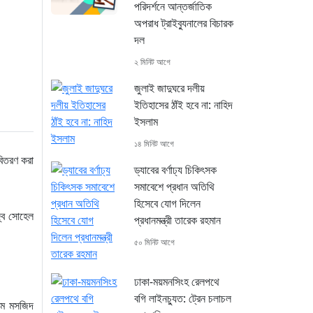
পরিদর্শনে আন্তর্জাতিক
অপরাধ ট্রাইব্যুনালের বিচারক
দল
২ মিনিট আগে
জুলাই জাদুঘরে দলীয়
ইতিহাসের ঠাঁই হবে না: নাহিদ
ইসলাম
১৪ মিনিট আগে
বিতরণ করা
ড্যাবের বর্ণাঢ্য চিকিৎসক
সমাবেশে প্রধান অতিথি
হিসেবে যোগ দিলেন
জ্ব সোহেল
প্রধানমন্ত্রী তারেক রহমান
৫০ মিনিট আগে
ঢাকা-ময়মনসিংহ রেলপথে
বগি লাইনচ্যুত: ট্রেন চলাচল
ামে মসজিদ