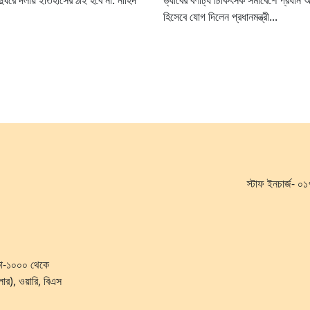
ুঘরে দলীয় ইতিহাসের ঠাঁই হবে না: নাহিদ
ড্যাবের বর্ণাঢ্য চিকিৎসক সমাবেশে প্রধান 
হিসেবে যোগ দিলেন প্রধানমন্ত্রী...
স্টাফ ইনচার্জ-
ঢাকা-১০০০ থেকে
লোর), ওয়ারি, বিএস