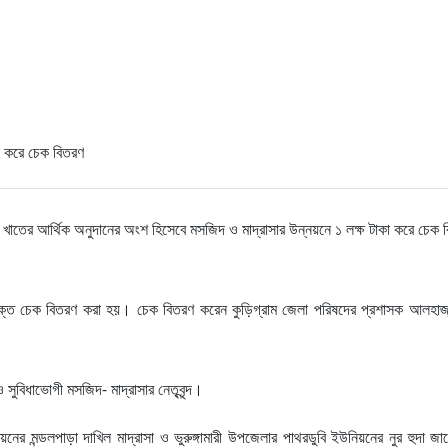
খাতের আর্থিক অনুদানের অংশ হিসেবে মসজিদ ও মাদ্রাসার উন্নয়নে ১ লক্ষ টাকা করে চেক 
ষে উক্ত চেক বিতরণ করা হয়। চেক বিতরণ করেন কুড়িগ্রাম জেলা পরিষদের প্রশাসক আলহা
 সুবিধাভোগী মসজিদ- মাদ্রাসার নেতৃবৃন্দ।
র মন্ডলপাড়া দাখিল মাদ্রাসা ও ভুরুঙ্গামারী উপজেলার পাথরডুবি ইউনিয়নের নুর হুদা জ