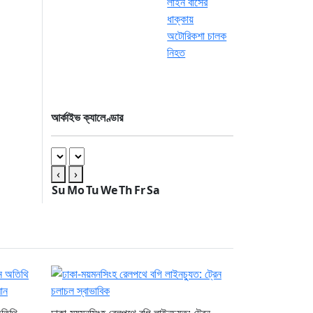
আর্কাইভ ক্যালেণ্ডার
‹
›
Su
Mo
Tu
We
Th
Fr
Sa