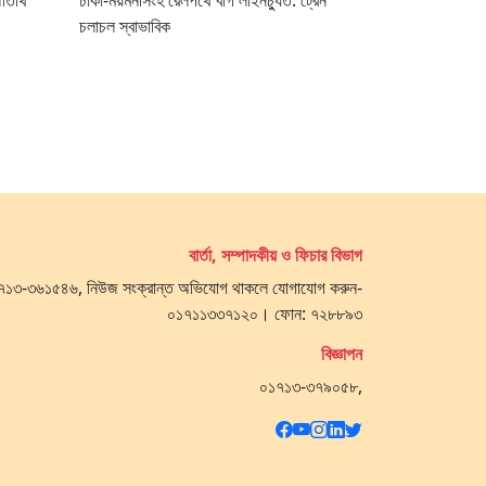
অতিথি
ঢাকা-ময়মনসিংহ রেলপথে বগি লাইনচ্যুত: ট্রেন
চলাচল স্বাভাবিক
বার্তা, সম্পাদকীয় ও ফিচার বিভাগ
 ০১৭১৩-৩৬১৫৪৬, নিউজ সংক্রান্ত অভিযোগ থাকলে যোগাযোগ করুন-
০১৭১১৩৩৭১২০। ফোন: ৭২৮৮৯৩
বিজ্ঞাপন
০১৭১৩-৩৭৯০৫৮,