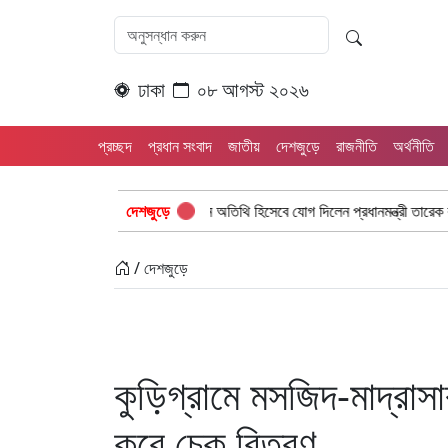
ঢাকা
০৮ আগস্ট ২০২৬
প্রচ্ছদ
প্রধান সংবাদ
জাতীয়
দেশজুড়ে
রাজনীতি
অর্থনীতি
য চিকিৎসক সমাবেশে প্রধান অতিথি হিসেবে যোগ দিলেন প্রধানমন্ত্রী তারেক রহমান
দেশজুড়ে
ঢা
/ দেশজুড়ে
কুড়িগ্রামে মসজিদ-মাদ্রাস
করে চেক বিতরণ