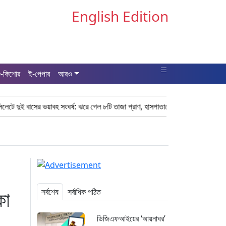
English Edition
ু-কিশোর
ই-পেপার
আরও
য়াবহ সংঘর্ষ: ঝরে গেল ৮টি তাজা প্রাণ, হাসপাতালে ২৫
সিলিন্ডার লিকেজে ভয়াবহ
কা
সর্বশেষ
সর্বাধিক পঠিত
ডিজিএফআইয়ের ‘আয়নাঘর’