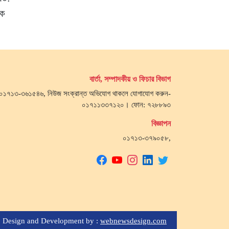
নক
বার্তা, সম্পাদকীয় ও ফিচার বিভাগ
জ- ০১৭১৩-৩৬১৫৪৬, নিউজ সংক্রান্ত অভিযোগ থাকলে যোগাযোগ করুন-
০১৭১১৩৩৭১২০। ফোন: ৭২৮৮৯৩
বিজ্ঞাপন
০১৭১৩-৩৭৯০৫৮,
Design and Development by :
webnewsdesign.com