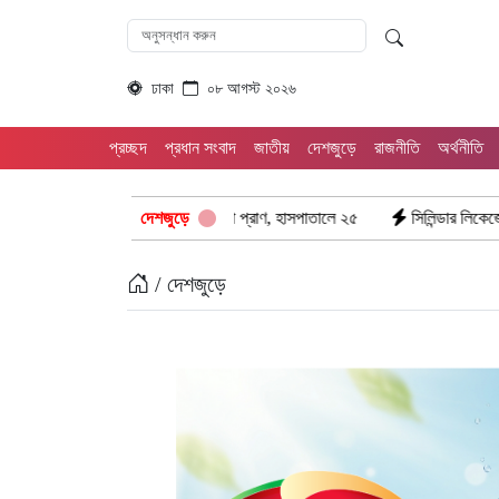
ঢাকা
০৮ আগস্ট ২০২৬
প্রচ্ছদ
প্রধান সংবাদ
জাতীয়
দেশজুড়ে
রাজনীতি
অর্থনীতি
ঘর্ষ: ঝরে গেল ৮টি তাজা প্রাণ, হাসপাতালে ২৫
দেশজুড়ে
সিলিন্ডার লিকেজে ভয়াবহ অগ্নিক
/ দেশজুড়ে