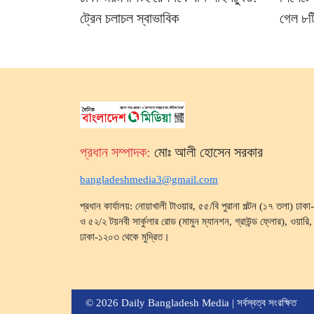
ট্রেন চলাচল স্বাভাবিক
গেল ৮টি
প্রধান সম্পাদক:
মোঃ আলী হোসেন সরকার
bangladeshmedia3@gmail.com
প্রধান কার্যালয়: নোয়াখালী টাওয়ার, ৫৫/বি পুরানা পল্টন (১৭ তলা) ঢা
ও ৫২/২ টয়নবী সার্কুলার রোড (মামুন ম্যানশন, গ্রাউন্ড ফ্লোর), ওয়ারি, ব
ঢাকা-১২০৩ থেকে মুদ্রিত।
© 2026 Daily Bangladesh Media | সর্বস্বত্ব সংরক্ষিত