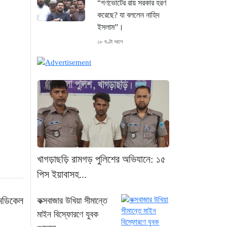
“গণভোটের রায় সরকার হরণ
করেছে? যা বললেন নাহিদ
ইসলাম”।
১৮ ঘণ্টা আগে
শেখ হাসিনা গণতন্ত্রের নাম
করে প্রতিষ্ঠানগুলো ধ্বংস
করেছেন: মির্জা ফখরুল
১৯ ঘণ্টা আগে
থাইল্যান্ডে ভয়াবহ বন্দুক
হামলা: দাদা-দাদিসহ স্কুলে
আরও ৭ জনকে হত্যা
খাগড়াছড়ি রামগড় পুলিশের অভিযানে: ১৫
১৯ ঘণ্টা আগে
পিস ইয়াবাসহ...
সিলেটে দুই বাসের ভয়াবহ
মেডিকেল
কক্সবাজার উখিয়া সীমান্তে
সংঘর্ষ: ঝরে গেল ৮টি তাজা
মাইন বিস্ফোরণে যুবক
প্রাণ, হাসপাতালে ২৫