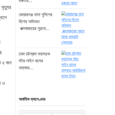
গুরুতর...
১৯ ঘণ্টা আগে
ৃত্যুর
সিলিন্ডার লিকেজে ভয়াবহ
জোরারগঞ্জ থানা পুলিশের
্থলে
অগ্নিকাণ্ড: দগ্ধ ৩ জনের
বিশেষ অভিযান
অবস্থা আশঙ্কাজনক
কক্সবাজারের পুরনো...
২০ ঘণ্টা আগে
য
খুনির দোসর ও ফ্যাসিবাদের
সহযোগী’, সাকিবকে নিয়ে
র
ঢাকা চট্টগ্রাম মহাসড়ক
বিস্ফোরক আসিফ আকবর
স্টার লাইন বাসের
তত ৫ জন
২ দিন আগে
ধাক্কায়...
“ইলিয়াস আলীকে অপহরণ-
হত্যা মামলা: সাইফুর রহমান
া ও
গ্রেপ্তার হচ্ছেন”
২ দিন আগে
আর্কাইভ ক্যালেণ্ডার
খাগড়াছড়ি রামগড় পুলিশের