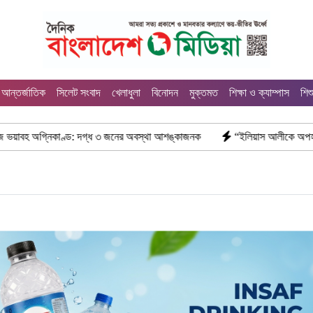
আন্তর্জাতিক
সিলেট সংবাদ
খেলাধুলা
বিনোদন
মুক্তমত
শিক্ষা ও ক্যাম্পাস
শিশ
াণ্ড: দগ্ধ ৩ জনের অবস্থা আশঙ্কাজনক
“ইলিয়াস আলীকে অপহরণ-হত্যা মামলা: সা