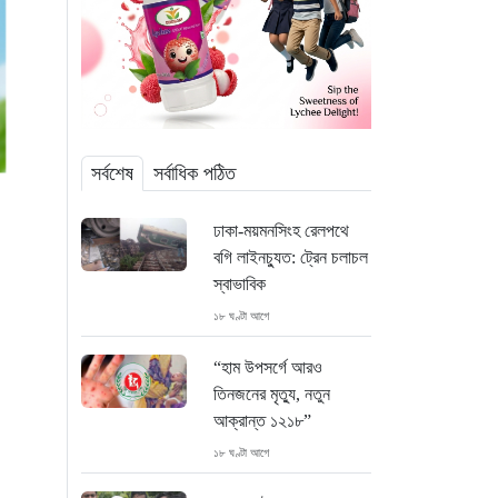
সর্বশেষ
সর্বাধিক পঠিত
ঢাকা-ময়মনসিংহ রেলপথে
বগি লাইনচ্যুত: ট্রেন চলাচল
স্বাভাবিক
১৮ ঘণ্টা আগে
“হাম উপসর্গে আরও
তিনজনের মৃত্যু, নতুন
আক্রান্ত ১২১৮”
১৮ ঘণ্টা আগে