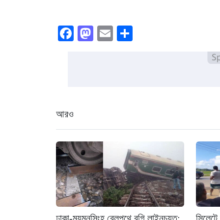
Facebook
Mastodon
Email
Share
আরও
ঢাকা-ময়মনসিংহ রেলপথে বগি লাইনচ্যুত:
সিলেটে 