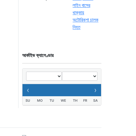
আর্কাইভ ক্যালেণ্ডার
‹
›
SU
MO
TU
WE
TH
FR
SA