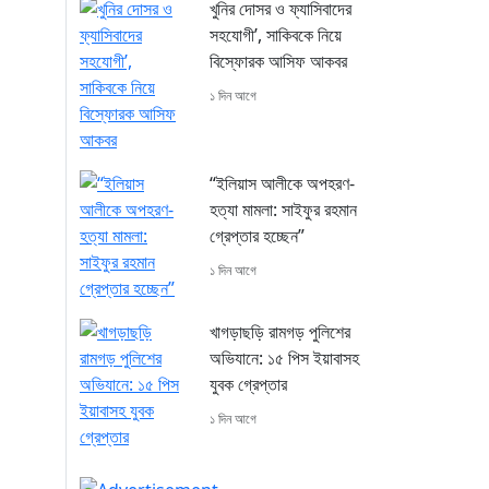
খুনির দোসর ও ফ্যাসিবাদের
সহযোগী’, সাকিবকে নিয়ে
বিস্ফোরক আসিফ আকবর
১ দিন আগে
“ইলিয়াস আলীকে অপহরণ-
হত্যা মামলা: সাইফুর রহমান
গ্রেপ্তার হচ্ছেন”
১ দিন আগে
খাগড়াছড়ি রামগড় পুলিশের
অভিযানে: ১৫ পিস ইয়াবাসহ
যুবক গ্রেপ্তার
১ দিন আগে