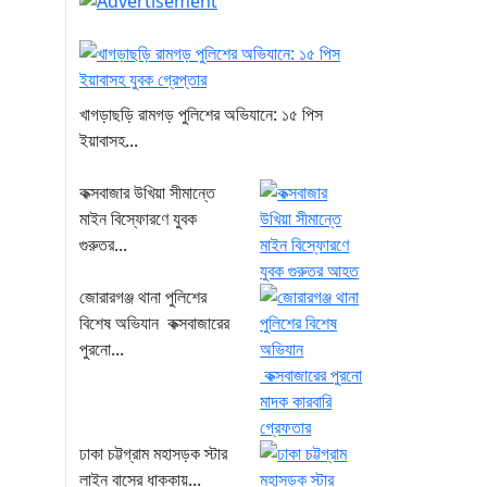
খাগড়াছড়ি রামগড় পুলিশের অভিযানে: ১৫ পিস
ইয়াবাসহ...
কক্সবাজার উখিয়া সীমান্তে
মাইন বিস্ফোরণে যুবক
গুরুতর...
জোরারগঞ্জ থানা পুলিশের
বিশেষ অভিযান কক্সবাজারের
পুরনো...
ঢাকা চট্টগ্রাম মহাসড়ক স্টার
লাইন বাসের ধাক্কায়...