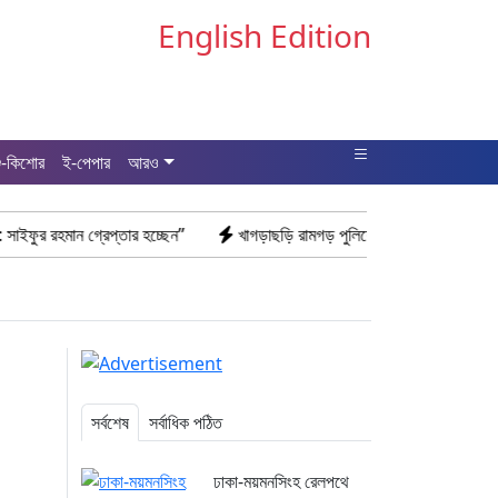
English Edition
ু-কিশোর
ই-পেপার
আরও
রেপ্তার হচ্ছেন”
খাগড়াছড়ি রামগড় পুলিশের অভিযানে: ১৫ পিস ইয়াবাসহ যুবক গ্রে
সর্বশেষ
সর্বাধিক পঠিত
ঢাকা-ময়মনসিংহ রেলপথে