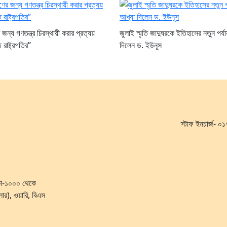
ন্য গণতন্ত্র চিরস্থায়ী করার প্রত্যয়
জুলাই স্মৃতি জাদুঘরকে ইতিহাসের নতুন পর্য
 রাষ্ট্রপতির”
দিলেন ড. ইউনূস
স্টাফ ইনচার্জ-
ঢাকা-১০০০ থেকে
লোর), ওয়ারি, বিএস