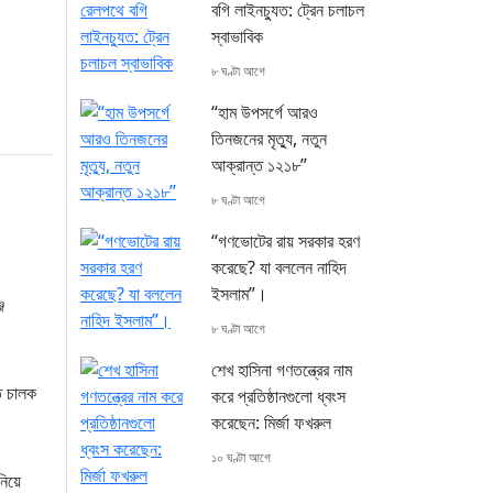
বগি লাইনচ্যুত: ট্রেন চলাচল
স্বাভাবিক
৮ ঘণ্টা আগে
“হাম উপসর্গে আরও
তিনজনের মৃত্যু, নতুন
আক্রান্ত ১২১৮”
৮ ঘণ্টা আগে
“গণভোটের রায় সরকার হরণ
করেছে? যা বললেন নাহিদ
ইসলাম”।
জ
৮ ঘণ্টা আগে
শেখ হাসিনা গণতন্ত্রের নাম
ে চালক
করে প্রতিষ্ঠানগুলো ধ্বংস
করেছেন: মির্জা ফখরুল
১০ ঘণ্টা আগে
নিয়ে