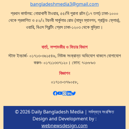
bangladeshmedia3@gmail.com
প্রধান কার্যালয়: নোয়াখালী টাওয়ার, ৫৫/বি পুরানা পল্টন (১৭ তলা) ঢাকা-১০০০
থেকে প্রকাশিত ও ৫২/২ টয়নবী সার্কুলার রোড (মামুন ম্যানশন, গ্রাউন্ড ফ্লোর),
ওয়ারি, বিএস প্রিন্টিং প্রেস ঢাকা-১২০৩ থেকে মুদ্রিত।
বার্তা, সম্পাদকীয় ও ফিচার বিভাগ
স্টাফ ইনচার্জ- ০১৭১৩-৩৬১৫৪৬, নিউজ সংক্রান্ত অভিযোগ থাকলে যোগাযোগ
করুন- ০১৭১১৩৩৭১২০। ফোন: ৭২৮৮৯৩
বিজ্ঞাপন
০১৭১৩-৩৭৯০৫৮,
© 2026 Daily Bangladesh Media | সর্বস্বত্ব সংরক্ষিত
Design and Development by :
webnewsdesign.com