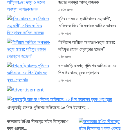
জনের অবস্থা আশঙ্কাজনক
৫ ঘণ্টা আগে
খুনির দোসর ও ফ্যাসিবাদের সহযোগী’,
সাকিবকে নিয়ে বিস্ফোরক আসিফ আকবর
১ দিন আগে
“ইলিয়াস আলীকে অপহরণ-হত্যা মামলা:
সাইফুর রহমান গ্রেপ্তার হচ্ছেন”
১ দিন আগে
খাগড়াছড়ি রামগড় পুলিশের অভিযানে: ১৫
পিস ইয়াবাসহ যুবক গ্রেপ্তার
১ দিন আগে
খাগড়াছড়ি রামগড় পুলিশের অভিযানে: ১৫ পিস ইয়াবাসহ...
কক্সবাজার উখিয়া সীমান্তে মাইন বিস্ফোরণে
যুবক গুরুতর...