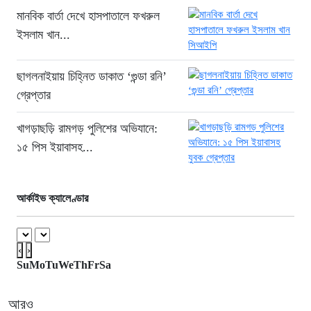
শ্রমিকদের গণবিক্ষোভ
মানবিক বার্তা দেখে হাসপাতালে ফখরুল
১৮ ঘণ্টা আগে
ইসলাম খান...
গ্রিসের উপকূলে ১৬৮ অভিবাসী উদ্ধার:
ভেতরে ৭২ বাংলাদেশি
ছাগলনাইয়ায় চিহ্নিত ডাকাত ‘গুন্ডা রনি’
১৯ ঘণ্টা আগে
গ্রেপ্তার
“১/১১-তে তারেক রহমানকে আয়নাঘরে বন্দি
খাগড়াছড়ি রামগড় পুলিশের অভিযানে:
রাখা হয়: চিফ প্রসিকিউটর”
১৫ পিস ইয়াবাসহ...
১৯ ঘণ্টা আগে
ডিজিএফআইয়ের ‘আয়নাঘর’ পরিদর্শনে
আন্তর্জাতিক অপরাধ ট্রাইব্যুনালের বিচারক
আর্কাইভ ক্যালেণ্ডার
দল
২০ ঘণ্টা আগে
‹
›
জুলাই জাদুঘরে দলীয় ইতিহাসের ঠাঁই হবে না:
Su
Mo
Tu
We
Th
Fr
Sa
নাহিদ ইসলাম
২০ ঘণ্টা আগে
আরও