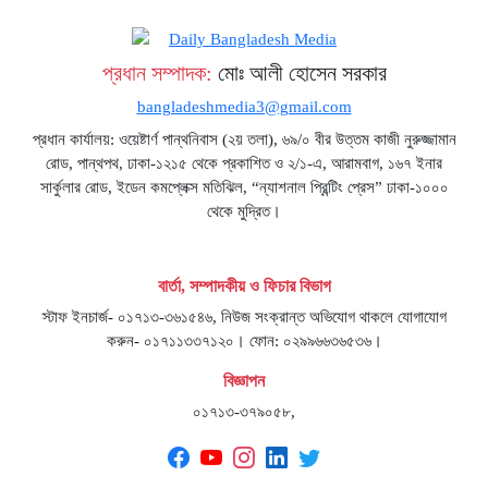
প্রধান সম্পাদক:
মোঃ আলী হোসেন সরকার
bangladeshmedia3@gmail.com
প্রধান কার্যালয়: ওয়েষ্টার্ণ পান্থনিবাস (২য় তলা), ৬৯/০ বীর উত্তম কাজী নুরুজ্জামান
রোড, পান্থপথ, ঢাকা-১২১৫ থেকে প্রকাশিত ও ২/১-এ, আরামবাগ, ১৬৭ ইনার
সার্কুলার রোড, ইডেন কমপ্লেক্স মতিঝিল, “ন্যাশনাল প্রিন্টিং প্রেস” ঢাকা-১০০০
থেকে মুদ্রিত।
বার্তা, সম্পাদকীয় ও ফিচার বিভাগ
স্টাফ ইনচার্জ- ০১৭১৩-৩৬১৫৪৬, নিউজ সংক্রান্ত অভিযোগ থাকলে যোগাযোগ
করুন- ০১৭১১৩৩৭১২০। ফোন: ০২৯৯৬৬৩৬৫৩৬।
বিজ্ঞাপন
০১৭১৩-৩৭৯০৫৮,