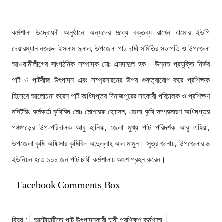
কর্মশালা উদ্বোধনী অনুষ্ঠানে অন্যদের মধ্যে বক্তব্য রাখেন ধামোর ইউপি
চেয়ারম্যান নজরুল ইসলাম দুলাল, উপজেলা পাট চাষী সমিতির সভাপতি ও উপজেলা
আওয়ামীলীগের সাংগঠনিক সম্পাদক মোঃ এমদাদুল হক। উন্নত প্রযুক্তি নির্ভর
পাট ও পাটবীজ উৎপাদন এবং সম্প্রসারনের উপর গুরুত্বারোপ করে প্রশিক্ষক
হিসেবে আলোচনা করেন পাট অধিদপ্তর দিনাজপুরের সহকারী পরিচালক ও প্রশিক্ষণ
মনিটরিং কর্মকর্তা কৃষিবিদ মোঃ মোশারফ হোসেন, জেলা কৃষি সম্প্রসারণ অধিদপ্তর
পঞ্চগড়ের উপ-পরিচালক আবু হানিফ, জেলা মুখ্য পাট পরিদর্শক আবু এহিয়া,
উপজেলা কৃষি অফিসার কৃষিবিদ আব্দুল্লাহ আল মামুন। সুত্র জানায়, উপজেলার ৬
ইউনিয়ন হতে ১০০ জন পাট চাষী কর্মশালায় অংশ গ্রহন করেন।
Facebook Comments Box
বিষয় :
আটোয়ারীতে পাট উৎপাদনকারী চাষী প্রশিক্ষণ কর্মশালা