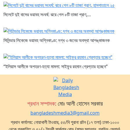
সিলেটে দুই বাসের ভয়াবহ সংঘর্ষ: ঝরে গেল ৮টি তাজা প্রাণ,...
সিলিন্ডার লিকেজে ভয়াবহ অগ্নিকাণ্ড: দগ্ধ ৩ জনের অবস্থা আশঙ্কাজনক
“ইলিয়াস আলীকে অপহরণ-হত্যা মামলা: সাইফুর রহমান গ্রেপ্তার হচ্ছেন”
প্রধান সম্পাদক:
মোঃ আলী হোসেন সরকার
bangladeshmedia3@gmail.com
প্রধান কার্যালয়: নোয়াখালী টাওয়ার, ৫৫/বি পুরানা পল্টন (১৭ তলা) ঢাকা-১০০০
থেকে প্রকাশিত ও ৫২/২ টয়নবী সার্কুলার রোড (মামুন ম্যানশন, গ্রাউন্ড ফ্লোর),