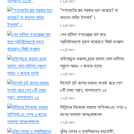
৪ ঘণ্টা আগে
“গণভোটের রায় সরকার হরণ করেছে? যা
বললেন নাহিদ ইসলাম”।
৪ ঘণ্টা আগে
শেখ হাসিনা গণতন্ত্রের নাম করে
প্রতিষ্ঠানগুলো ধ্বংস করেছেন: মির্জা ফখরুল
৬ ঘণ্টা আগে
থাইল্যান্ডে ভয়াবহ বন্দুক হামলা: দাদা-দাদিসহ
স্কুলে আরও ৭ জনকে হত্যা
৬ ঘণ্টা আগে
সিলেটে দুই বাসের ভয়াবহ সংঘর্ষ: ঝরে গেল
৮টি তাজা প্রাণ, হাসপাতালে ২৫
৬ ঘণ্টা আগে
সিলিন্ডার লিকেজে ভয়াবহ অগ্নিকাণ্ড: দগ্ধ ৩
জনের অবস্থা আশঙ্কাজনক
৬ ঘণ্টা আগে
খুনির দোসর ও ফ্যাসিবাদের সহযোগী’,