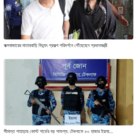
কক্সবাজারের মাতারবাড়ি বিদ্যুৎ প্রকল্প পরিদর্শনে পৌঁছেছেন প্রধানমন্ত্রী
সীমান্ত পাহাড়ায় কোস্ট গার্ডের বড় সাফল্য: টেকনাফে ৮০ হাজার ইয়াবা...