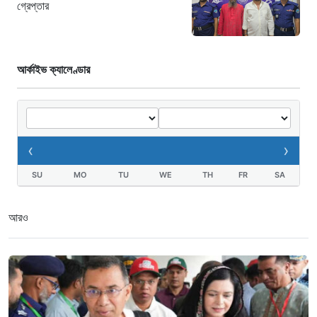
গ্রেপ্তার
২৩ ঘণ্টা আগে
আর্কাইভ ক্যালেণ্ডার
‹
›
SU
MO
TU
WE
TH
FR
SA
আরও