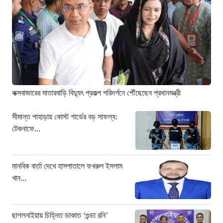
ছাগলনাইয়ায় চিহ্নিত ডাকাত ‘গুন্ডা রনি’
গ্রেপ্তার
২১ ঘণ্টা আগে
দৈনিক ৫শ টাকা মজুরীর দাবীতে বড়লেখায় চা
শ্রমিকদের গণবিক্ষোভ
২১ ঘণ্টা আগে
কক্সবাজারের মাতারবাড়ি বিদ্যুৎ প্রকল্প পরিদর্শনে পৌঁছেছেন প্রধানমন্ত্রী
গ্রিসের উপকূলে ১৬৮ অভিবাসী উদ্ধার:
ভেতরে ৭২ বাংলাদেশি
সীমান্ত পাহাড়ায় কোস্ট গার্ডের বড় সাফল্য:
টেকনাফে...
২২ ঘণ্টা আগে
“১/১১-তে তারেক রহমানকে আয়নাঘরে বন্দি
রাখা হয়: চিফ প্রসিকিউটর”
মানবিক বার্তা দেখে হাসপাতালে ফখরুল ইসলাম
২৩ ঘণ্টা আগে
খান...
ডিজিএফআইয়ের ‘আয়নাঘর’ পরিদর্শনে
আন্তর্জাতিক অপরাধ ট্রাইব্যুনালের বিচারক
দল
ছাগলনাইয়ায় চিহ্নিত ডাকাত ‘গুন্ডা রনি’