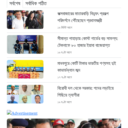
সর্বশেষ
সর্বাধিক পঠিত
কক্সবাজারের মাতারবাড়ি বিদ্যুৎ প্রকল্প
পরিদর্শনে পৌঁছেছেন প্রধানমন্ত্রী
১৯ মিনিট আগে
সীমান্ত পাহাড়ায় কোস্ট গার্ডের বড় সাফল্য:
টেকনাফে ৮০ হাজার ইয়াবা বাজেয়াপ্ত
১৬ ঘণ্টা আগে
মাধবপুরে কোটি টাকার ভারতীয় পণ্যসহ দুই
কাভার্ডভ্যান জব্দ
১৭ ঘণ্টা আগে
বিরোধী দল থেকে সরকার: পদের লড়াইয়ে
পিছিয়ে ত্যাগীরা
১৯ ঘণ্টা আগে
মানবিক বার্তা দেখে হাসপাতালে ফখরুল ইসলাম
খান সিআইপি
২১ ঘণ্টা আগে