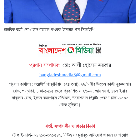
মানবিক বার্তা দেখে হাসপাতালে ফখরুল ইসলাম খান সিআইপি
প্রধান সম্পাদক:
মোঃ আলী হোসেন সরকার
bangladeshmedia3@gmail.com
প্রধান কার্যালয়: ওয়েষ্টার্ণ পান্থনিবাস (২য় তলা), ৬৯/০ বীর উত্তম কাজী নুরুজ্জামান
রোড, পান্থপথ, ঢাকা-১২১৫ থেকে প্রকাশিত ও ২/১-এ, আরামবাগ, ১৬৭ ইনার
সার্কুলার রোড, ইডেন কমপ্লেক্স মতিঝিল, “ন্যাশনাল প্রিন্টিং প্রেস” ঢাকা-১০০০
থেকে মুদ্রিত।
বার্তা, সম্পাদকীয় ও ফিচার বিভাগ
স্টাফ ইনচার্জ- ০১৭১৩-৩৬১৫৪৬, নিউজ সংক্রান্ত অভিযোগ থাকলে যোগাযোগ