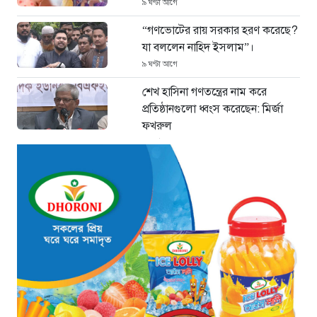
৯ ঘণ্টা আগে
“গণভোটের রায় সরকার হরণ করেছে?
যা বললেন নাহিদ ইসলাম”।
৯ ঘণ্টা আগে
শেখ হাসিনা গণতন্ত্রের নাম করে
প্রতিষ্ঠানগুলো ধ্বংস করেছেন: মির্জা
ফখরুল
১০ ঘণ্টা আগে
থাইল্যান্ডে ভয়াবহ বন্দুক হামলা: দাদা-
দাদিসহ স্কুলে আরও ৭ জনকে হত্যা
১০ ঘণ্টা আগে
সিলেটে দুই বাসের ভয়াবহ সংঘর্ষ: ঝরে
গেল ৮টি তাজা প্রাণ, হাসপাতালে ২৫
১০ ঘণ্টা আগে
সিলিন্ডার লিকেজে ভয়াবহ অগ্নিকাণ্ড:
দগ্ধ ৩ জনের অবস্থা আশঙ্কাজনক