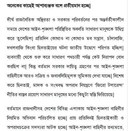
অনেকের কাছেই আশাব্যঞ্জক বলে প্রতীয়মান হচ্ছে|
দীর্ঘ রাজনৈতিক অস্থিরতা ও সরকার পরিবর্তনের পর অন্তর্বর্তীকালীন
সময়ে দেশের আইন-শৃঙ্খলা পরিস্থিতির অবনতি সাধারণ মানুষকে উদ্বিগ্ন
করে তুলেছিল| প্রতিদিন কোথাও না কোথাও মব সন্ত্রাস, চাঁদাবাজি,
দখলবাজি কিংবা ছিনতাইয়ের ঘটনা জাতীয় উদ্বেগে পরিণত হচ্ছিল|
ব্যবসায়ী থেকে শুরু করে সাধারণ পথচারী পর্যন্ত কেউ নিরাপদ বোধ
করছিল না| কিন্তু বর্তমান সরকার দায়িত্ব গ্রহণের পর আইন-শৃঙ্খলা
বাহিনীকে আরও সক্রিয় ও জবাবদিহিমূলক ভূমিকায় দেখা যাচ্ছে| বিশেষ
করে ছিনতাই, মাদক ও সংঘবদ্ধ অপরাধ নিয়ন্ত্রণে ‘জিরো টলারেন্স’
নীতির বাস্তব প্রয়োগ সাধারণ মানুষের মধ্যে কিছুটা স্বস্তি ফিরিয়েছে|
বর্তমানে রাজধানীসহ দেশের বিভিন্ন এলাকায় আইন-শৃঙ্খলা বাহিনীর
নিয়মিত অভিযান পরিচালিত হচ্ছে| প্রায় প্রতিদিনই ছিনতাইকারী ও
অপরাধচক্রের সদস্যরা আটক হচ্ছে| আইন-শৃঙ্খলা বাহিনীর তথ্যমতে,