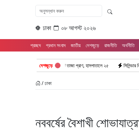
ঢাকা
০৮ আগস্ট ২০২৬
প্রচ্ছদ
প্রধান সংবাদ
জাতীয়
দেশজুড়ে
রাজনীতি
অর্থনীতি
য়াবহ সংঘর্ষ: ঝরে গেল ৮টি তাজা প্রাণ, হাসপাতালে ২৫
দেশজুড়ে
সিলিন্ডার লিকেজে ভয়াবহ 
/ ঢাকা
নববর্ষের বৈশাখী শোভাযাত্র