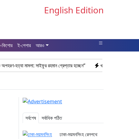
English Edition
ু-কিশোর
ই-পেপার
আরও
লা: সাইফুর রহমান গ্রেপ্তার হচ্ছেন”
খাগড়াছড়ি রামগড় পুলিশের অভিযানে: ১৫ প
সর্বশেষ
সর্বাধিক পঠিত
ঢাকা-ময়মনসিংহ রেলপথে