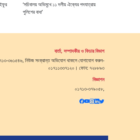
ইফুর
‘সচিবালয় অভিমুখে ১১ দলীয় ঐক্যের পদযাত্রায়
পুলিশের বাধা’
বার্তা, সম্পাদকীয় ও ফিচার বিভাগ
 ০১৭১৩-৩৬১৫৪৬, নিউজ সংক্রান্ত অভিযোগ থাকলে যোগাযোগ করুন-
০১৭১১৩৩৭১২০। ফোন: ৭২৮৮৯৩
বিজ্ঞাপন
০১৭১৩-৩৭৯০৫৮,