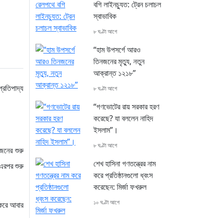
বগি লাইনচ্যুত: ট্রেন চলাচল
স্বাভাবিক
৮ ঘণ্টা আগে
“হাম উপসর্গে আরও
তিনজনের মৃত্যু, নতুন
আক্রান্ত ১২১৮”
্রতিপাদ্য
৮ ঘণ্টা আগে
“গণভোটের রায় সরকার হরণ
করেছে? যা বললেন নাহিদ
ইসলাম”।
৮ ঘণ্টা আগে
জনের শুরু
শেখ হাসিনা গণতন্ত্রের নাম
এরপর শুরু
করে প্রতিষ্ঠানগুলো ধ্বংস
করেছেন: মির্জা ফখরুল
১০ ঘণ্টা আগে
 করে আবার