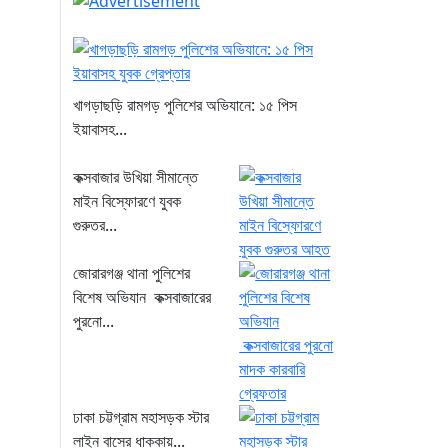
খাগড়াছড়ি রামগড় পুলিশের অভিযানে: ১৫ পিস
ইয়াবাসহ...
কক্সবাজার উখিয়া সীমান্তে
মাইন বিস্ফোরণে যুবক
গুরুতর...
জোরারগঞ্জ থানা পুলিশের
বিশেষ অভিযান কক্সবাজারের
পুরনো...
ঢাকা চট্টগ্রাম মহাসড়ক স্টার
লাইন বাসের ধাক্কায়...