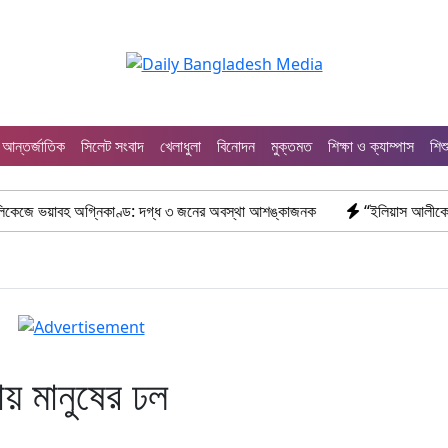
আন্তর্জাতিক
সিলেট সংবাদ
খেলাধুলা
বিনোদন
মুক্তমত
শিক্ষা ও ক্যাম্পাস
শিশ
অগ্নিকাণ্ড: দগ্ধ ৩ জনের অবস্থা আশঙ্কাজনক
“ইলিয়াস আলীকে অপহরণ-হত্যা মাম
ায় মানুষের ঢল