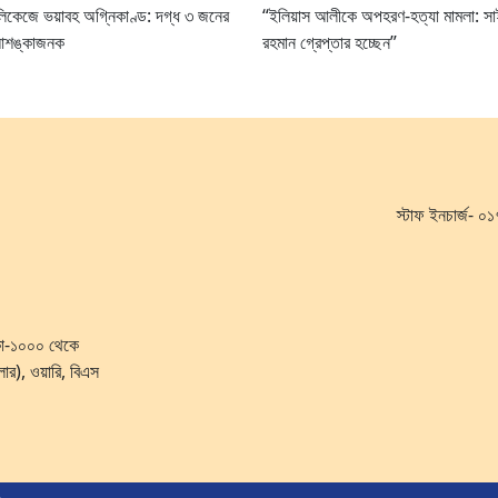
র লিকেজে ভয়াবহ অগ্নিকাণ্ড: দগ্ধ ৩ জনের
“ইলিয়াস আলীকে অপহরণ-হত্যা মামলা: সা
আশঙ্কাজনক
রহমান গ্রেপ্তার হচ্ছেন”
স্টাফ ইনচার্জ-
ঢাকা-১০০০ থেকে
লোর), ওয়ারি, বিএস