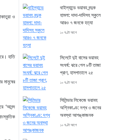
থাইল্যান্ডে ভয়াবহ বন্দুক
হামলা: দাদা-দাদিসহ স্কুলে
াকাতুয়া ও
আরও ৭ জনকে হত্যা
১০ ঘণ্টা আগে
করে। হাতি
সিলেটে দুই বাসের ভয়াবহ
সংঘর্ষ: ঝরে গেল ৮টি তাজা
প্রাণ, হাসপাতালে ২৫
র মানুষের
১০ ঘণ্টা আগে
সিলিন্ডার লিকেজে ভয়াবহ
য়ে ‘আনন্দ
অগ্নিকাণ্ড: দগ্ধ ৩ জনের
অবস্থা আশঙ্কাজনক
াংস্কৃতিক
১০ ঘণ্টা আগে