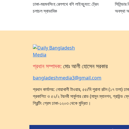
ঢাকা-ময়মনসিংহ রেলপথে বগি লাইনচ্যুত: ট্রেন
সিলিন্ডা
চলাচল স্বাভাবিক
অবস্থা 
প্রধান সম্পাদক:
মোঃ আলী হোসেন সরকার
bangladeshmedia3@gmail.com
প্রধান কার্যালয়: নোয়াখালী টাওয়ার, ৫৫/বি পুরানা পল্টন (১৭ তলা) 
প্রকাশিত ও ৫২/২ টয়নবী সার্কুলার রোড (মামুন ম্যানশন, গ্রাউন্ড ফ্
প্রিন্টিং প্রেস ঢাকা-১২০৩ থেকে মুদ্রিত।