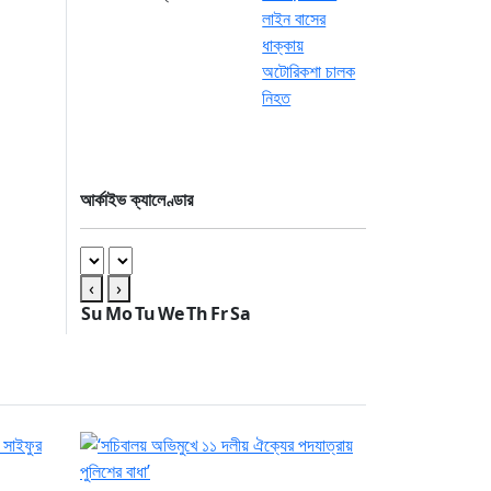
আর্কাইভ ক্যালেণ্ডার
‹
›
Su
Mo
Tu
We
Th
Fr
Sa