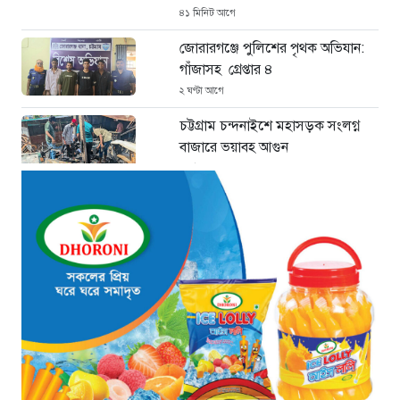
৪১ মিনিট আগে
জোরারগঞ্জে পুলিশের পৃথক অভিযান:
গাঁজাসহ গ্রেপ্তার ৪
২ ঘণ্টা আগে
চট্টগ্রাম চন্দনাইশে মহাসড়ক সংলগ্ন
বাজারে ভয়াবহ আগুন
২ ঘণ্টা আগে
“হাসিনার অনুমতিতেই ইন্টারনেট বন্ধের
পরিকল্পনা বাস্তবায়ন করেন কাদের”
৩ ঘণ্টা আগে
“চাঁদপুরে ঝটিকা সফরে স্বাস্থ্যমন্ত্রী,
সিভিল সার্জনকে বদলির নির্দেশ”
৩ ঘণ্টা আগে
“রাষ্ট্রপতি পদ: ইসি থেকে বিএনপির দুটি
মনোনয়নপত্র সংগ্রহ”