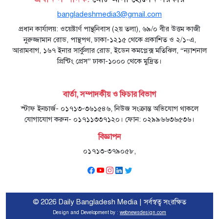
bangladeshmedia3@gmail.com
প্রধান কার্যালয়: ওয়েষ্টার্ণ পান্থনিবাস (২য় তলা), ৬৯/০ বীর উত্তম কাজী
নুরুজ্জামান রোড, পান্থপথ, ঢাকা-১২১৫ থেকে প্রকাশিত ও ২/১-এ,
আরামবাগ, ১৬৭ ইনার সার্কুলার রোড, ইডেন কমপ্লেক্স মতিঝিল, “ন্যাশনাল
প্রিন্টিং প্রেস” ঢাকা-১০০০ থেকে মুদ্রিত।
বার্তা, সম্পাদকীয় ও ফিচার বিভাগ
স্টাফ ইনচার্জ- ০১৭১৩-৩৬১৫৪৬, নিউজ সংক্রান্ত অভিযোগ থাকলে
যোগাযোগ করুন- ০১৭১১৩৩৭১২০। ফোন: ০২৯৯৬৬৩৬৫৩৬।
বিজ্ঞাপন
০১৭১৩-৩৭৯০৫৮,
© 2026 Daily Bangladesh Media | সর্বস্বত্ব সংরক্ষিত
Design and Development by :
webnewsdesign.com