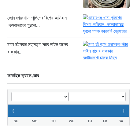
‘সচিবালয় অভিমুখে ১১ দলীয় ঐক্যের
পদযাত্রায় পুলিশের বাধা’
জোরারগঞ্জ থানা পুলিশের বিশেষ অভিযান
১৯ ঘণ্টা আগে
কক্সবাজারের পুরনো...
নদীদূষণ রোধে কঠোর প্রধানমন্ত্রী: সমন্বিত
উদ্যোগের তাগিদ
ঢাকা চট্টগ্রাম মহাসড়ক স্টার লাইন বাসের
১৯ ঘণ্টা আগে
ধাক্কায়...
আর্কাইভ ক্যালেণ্ডার
‹
›
SU
MO
TU
WE
TH
FR
SA