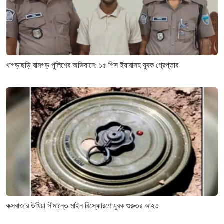
খাগড়াছড়ি রামগড় পুলিশের অভিযানে: ১৫ পিস ইয়াবাসহ যুবক গ্রেপ্তার
কক্সবাজার উখিয়া সীমান্তে মাইন বিস্ফোরণে যুবক গুরুতর আহত