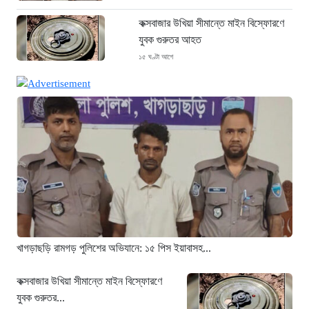
কক্সবাজার উখিয়া সীমান্তে মাইন বিস্ফোরণে
যুবক গুরুতর আহত
১৫ ঘণ্টা আগে
জোরারগঞ্জ থানা পুলিশের বিশেষ অভিযান
কক্সবাজারের পুরনো মাদক কারবারি গ্রেফতার
১৫ ঘণ্টা আগে
ঢাকা চট্টগ্রাম মহাসড়ক স্টার লাইন বাসের
ধাক্কায় অটোরিকশা চালক নিহত
১৫ ঘণ্টা আগে
হামে আরও ৬ শিশুর মৃত্যু, নতুন করে
আক্রান্ত ৮৫ জন
১৮ ঘণ্টা আগে
খাগড়াছড়ি রামগড় পুলিশের অভিযানে: ১৫ পিস ইয়াবাসহ...
মরণফাঁদ সুনামগঞ্জ সড়ক: মাঝরাস্তায় খুঁটি,
দেড় বছরে শতাধিক দুর্ঘটনা
কক্সবাজার উখিয়া সীমান্তে মাইন বিস্ফোরণে
যুবক গুরুতর...
১৮ ঘণ্টা আগে