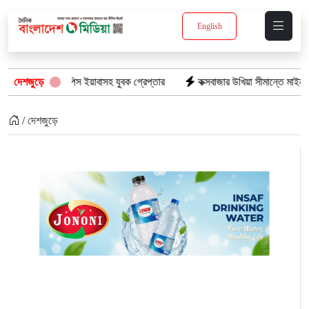
English
: ১৫ পিস ইয়াবাসহ যুবক গ্রেপ্তার
দেশজুড়ে
কক্সবাজার উখিয়া সীমান্তে মাইন বিস্ফোরণে য
/ দেশজুড়ে