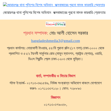
জোরারগঞ্জ থানা পুলিশের বিশেষ অভিযান কক্সবাজারের পুরনো মাদক কারবারি গ্রেফতার
প্রধান সম্পাদক:
মোঃ আলী হোসেন সরকার
bangladeshmedia3@gmail.com
প্রধান কার্যালয়: নোয়াখালী টাওয়ার, ৫৫/বি পুরানা পল্টন (১৭ তলা) ঢাকা-১০০০ থেকে
প্রকাশিত ও ৫২/২ টয়নবী সার্কুলার রোড (মামুন ম্যানশন, গ্রাউন্ড ফ্লোর), ওয়ারি,
বিএস প্রিন্টিং প্রেস ঢাকা-১২০৩ থেকে মুদ্রিত।
বার্তা, সম্পাদকীয় ও ফিচার বিভাগ
স্টাফ ইনচার্জ- ০১৭১৩-৩৬১৫৪৬, নিউজ সংক্রান্ত অভিযোগ থাকলে যোগাযোগ
করুন- ০১৭১১৩৩৭১২০। ফোন: ৭২৮৮৯৩
বিজ্ঞাপন
০১৭১৩-৩৭৯০৫৮,