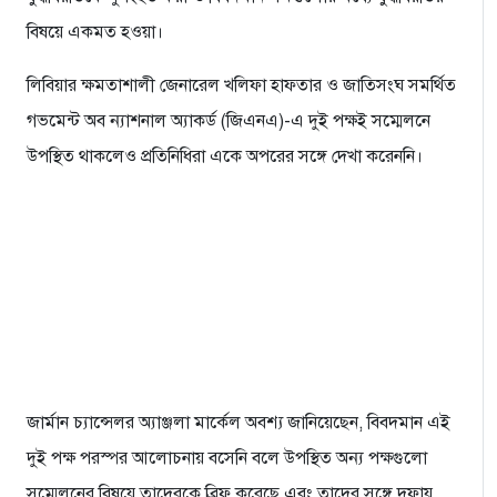
বিষয়ে একমত হওয়া।
লিবিয়ার ক্ষমতাশালী জেনারেল খলিফা হাফতার ও জাতিসংঘ সমর্থিত
গভমেন্ট অব ন্যাশনাল অ্যাকর্ড (জিএনএ)-এ দুই পক্ষই সম্মেলনে
উপস্থিত থাকলেও প্রতিনিধিরা একে অপরের সঙ্গে দেখা করেননি।
জার্মান চ্যান্সেলর অ্যাঞ্জলা মার্কেল অবশ্য জানিয়েছেন, বিবদমান এই
দুই পক্ষ পরস্পর আলোচনায় বসেনি বলে উপস্থিত অন্য পক্ষগুলো
সম্মেলনের বিষয়ে তাদেরকে ব্রিফ করেছে এবং তাদের সঙ্গে দফায়