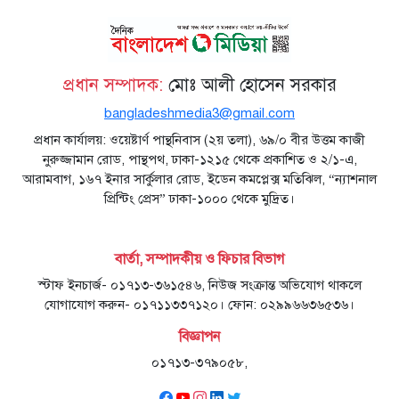
প্রধান সম্পাদক:
মোঃ আলী হোসেন সরকার
bangladeshmedia3@gmail.com
প্রধান কার্যালয়: ওয়েষ্টার্ণ পান্থনিবাস (২য় তলা), ৬৯/০ বীর উত্তম কাজী
নুরুজ্জামান রোড, পান্থপথ, ঢাকা-১২১৫ থেকে প্রকাশিত ও ২/১-এ,
আরামবাগ, ১৬৭ ইনার সার্কুলার রোড, ইডেন কমপ্লেক্স মতিঝিল, “ন্যাশনাল
প্রিন্টিং প্রেস” ঢাকা-১০০০ থেকে মুদ্রিত।
বার্তা, সম্পাদকীয় ও ফিচার বিভাগ
স্টাফ ইনচার্জ- ০১৭১৩-৩৬১৫৪৬, নিউজ সংক্রান্ত অভিযোগ থাকলে
যোগাযোগ করুন- ০১৭১১৩৩৭১২০। ফোন: ০২৯৯৬৬৩৬৫৩৬।
বিজ্ঞাপন
০১৭১৩-৩৭৯০৫৮,