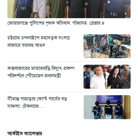
মাধবপুরে কোটি টাকার ভারতীয়
পণ্যসহ দুই কাভার্ডভ্যান জব্দ
১৯ ঘণ্টা আগে
জোরারগঞ্জে পুলিশের পৃথক অভিযান: গাঁজাসহ গ্রেপ্তার ৪
চট্টগ্রাম চন্দনাইশে মহাসড়ক সংলগ্ন
বাজারে ভয়াবহ আগুন
কক্সবাজারের মাতারবাড়ি বিদ্যুৎ প্রকল্প
পরিদর্শনে পৌঁছেছেন প্রধানমন্ত্রী
সীমান্ত পাহাড়ায় কোস্ট গার্ডের বড়
সাফল্য: টেকনাফে...
আর্কাইভ ক্যালেণ্ডার