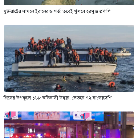
যুক্তরাষ্ট্রের সামনে ইরানের ৬ শর্ত: তবেই খুলবে হরমুজ প্রণালি
গ্রিসের উপকূলে ১৬৮ অভিবাসী উদ্ধার: ভেতরে ৭২ বাংলাদেশি