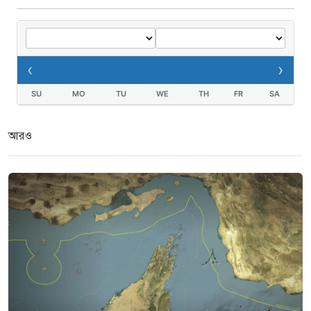
‹
›
SU
MO
TU
WE
TH
FR
SA
আরও