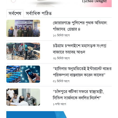
সর্বশেষ
সর্বাধিক পঠিত
জোরারগঞ্জে পুলিশের পৃথক অভিযান:
গাঁজাসহ গ্রেপ্তার ৪
১০ মিনিট আগে
চট্টগ্রাম চন্দনাইশে মহাসড়ক সংলগ্ন
বাজারে ভয়াবহ আগুন
৩১ মিনিট আগে
“হাসিনার অনুমতিতেই ইন্টারনেট বন্ধের
পরিকল্পনা বাস্তবায়ন করেন কাদের”
৫১ মিনিট আগে
“চাঁদপুরে ঝটিকা সফরে স্বাস্থ্যমন্ত্রী,
সিভিল সার্জনকে বদলির নির্দেশ”
১ ঘণ্টা আগে
“রাষ্ট্রপতি পদ: ইসি থেকে বিএনপির দুটি