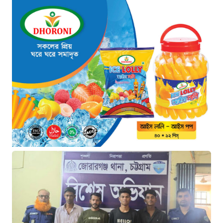
মনোনয়নপত্র সংগ্রহ”
২ ঘণ্টা আগে
যুক্তরাষ্ট্রের সামনে ইরানের ৬ শর্ত:
তবেই খুলবে হরমুজ প্রণালি
২ ঘণ্টা আগে
মহাস্থানগড়ে নির্মাণে স্থিতাবস্থা বজায়
রাখার নির্দেশ, আপিলের অনুমতি পেল
সরকার
৩ ঘণ্টা আগে
কক্সবাজারের মাতারবাড়ি বিদ্যুৎ প্রকল্প
পরিদর্শনে পৌঁছেছেন প্রধানমন্ত্রী
৩ ঘণ্টা আগে
সীমান্ত পাহাড়ায় কোস্ট গার্ডের বড়
সাফল্য: টেকনাফে ৮০ হাজার ইয়াবা
বাজেয়াপ্ত
১৯ ঘণ্টা আগে