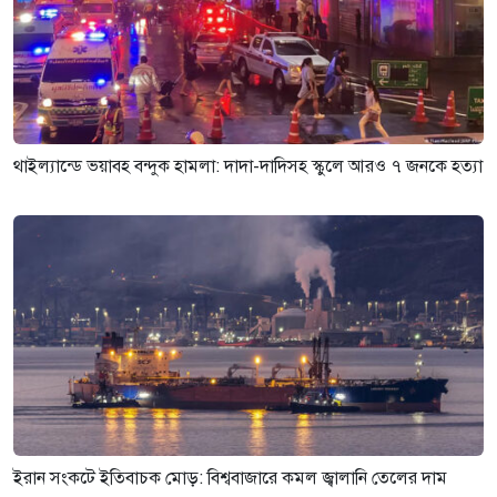
থাইল্যান্ডে ভয়াবহ বন্দুক হামলা: দাদা-দাদিসহ স্কুলে আরও ৭ জনকে হত্যা
ইরান সংকটে ইতিবাচক মোড়: বিশ্ববাজারে কমল জ্বালানি তেলের দাম