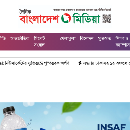
নীতি
আন্তর্জাতিক
সিলেট
খেলাধুলা
বিনোদন
মুক্তমত
শিক্ষা ও
সংবাদ
ক্যাম্পা
স্তবক অর্পণ
সন্ধ্যায় ঢাকাসহ ১২ অঞ্চলে ঝোড়ো হাওয়ার শঙ্কা, বজ্রবৃষ্টির পূ