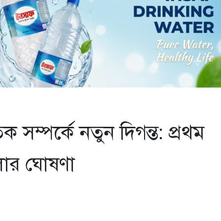
 সম্পর্কে নতুন দিগন্ত: প্রথম
লার ঘোষণা