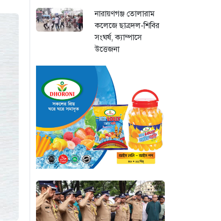
নারায়ণগঞ্জ তোলারাম
কলেজে ছাত্রদল-শিবির
সংঘর্ষ, ক্যাম্পাসে
উত্তেজনা
২৩ ঘণ্টা আগে
“বায়ুদূষণে শীর্ষে
কিনশাসা, ঢাকার বাতাস
এখন স্বস্তিদায়ক”
২৩ ঘণ্টা আগে
“জনগণের জন্য গণতন্ত্র
চিরস্থায়ী করার প্রত্যয়
ভারপ্রাপ্ত রাষ্ট্রপতির”
২৩ ঘণ্টা আগে
জুলাই গণঅভ্যুত্থান
দিবসে সিএমপির শ্রদ্ধা: