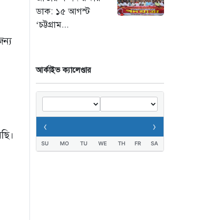
ডাক: ১৫ আগস্ট
তিস্তায় হু হু করে বাড়ছে
‘চট্টগ্রাম...
পানি : ৪৪ জলকপাট
জন্য
খোলায় বন্যার চরম
আশঙ্কা
আর্কাইভ ক্যালেণ্ডার
১ দিন আগে
‹
›
রছি।
SU
MO
TU
WE
TH
FR
SA