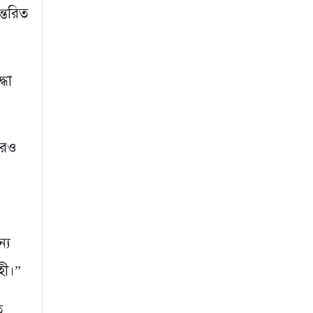
ন্তরিত
্ধা
আরও
্য
হী।”
ত