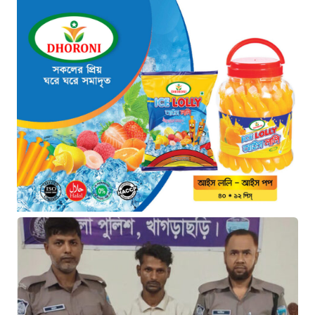
জোরারগঞ্জ থানা পুলিশের বিশেষ
অভিযান কক্সবাজারের পুরনো মাদক
কারবারি গ্রেফতার
৯ ঘণ্টা আগে
ঢাকা চট্টগ্রাম মহাসড়ক স্টার লাইন
বাসের ধাক্কায় অটোরিকশা চালক নিহত
৯ ঘণ্টা আগে
হামে আরও ৬ শিশুর মৃত্যু, নতুন করে
আক্রান্ত ৮৫ জন
১২ ঘণ্টা আগে
মরণফাঁদ সুনামগঞ্জ সড়ক: মাঝরাস্তায়
খুঁটি, দেড় বছরে শতাধিক দুর্ঘটনা
১২ ঘণ্টা আগে
‘সচিবালয় অভিমুখে ১১ দলীয় ঐক্যের
পদযাত্রায় পুলিশের বাধা’
১৩ ঘণ্টা আগে