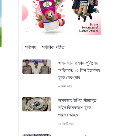
সর্বশেষ
সর্বাধিক পঠিত
খাগড়াছড়ি রামগড় পুলিশের
অভিযানে: ১৫ পিস ইয়াবাসহ
যুবক গ্রেপ্তার
৬ মিনিট আগে
কক্সবাজার উখিয়া সীমান্তে
মাইন বিস্ফোরণে যুবক
গুরুতর আহত
১০ মিনিট আগে