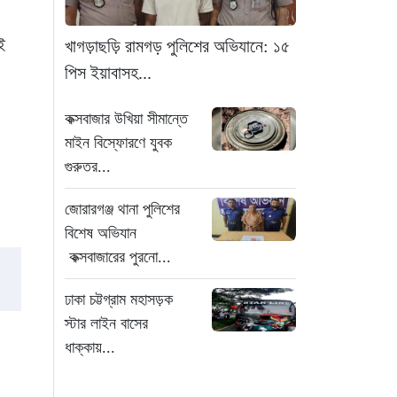
৪ ঘণ্টা আগে
ই
‘সচিবালয় অভিমুখে ১১ দলীয়
খাগড়াছড়ি রামগড় পুলিশের অভিযানে: ১৫
ঐক্যের পদযাত্রায় পুলিশের
পিস ইয়াবাসহ...
বাধা’
৪ ঘণ্টা আগে
কক্সবাজার উখিয়া সীমান্তে
মাইন বিস্ফোরণে যুবক
নদীদূষণ রোধে কঠোর
গুরুতর...
প্রধানমন্ত্রী: সমন্বিত
উদ্যোগের তাগিদ
জোরারগঞ্জ থানা পুলিশের
৪ ঘণ্টা আগে
বিশেষ অভিযান
কক্সবাজারের পুরনো...
দেশ ছাড়ার পর হাসিনা
পরিবারের সদস্যরা এখন
ঢাকা চট্টগ্রাম মহাসড়ক
কোথায়?
স্টার লাইন বাসের
৫ ঘণ্টা আগে
ধাক্কায়...
ইরান সংকটে ইতিবাচক মোড়:
বিশ্ববাজারে কমল জ্বালানি