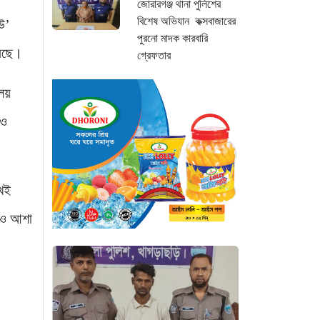
জোরারগঞ্জ থানা পুলিশের
বিশেষ অভিযান কক্সবাজারের
বউ’
পুরনো মাদক কারবারি
য়েছে।
গ্রেফতার
১৬ মিনিট আগে
িলয়
ঢাকা চট্টগ্রাম মহাসড়ক স্টার
 ও
লাইন বাসের ধাক্কায়
অটোরিকশা চালক নিহত
২৪ মিনিট আগে
খেই
হামে আরও ৬ শিশুর মৃত্যু,
নতুন করে আক্রান্ত ৮৫ জন
লেও আশা
৩ ঘণ্টা আগে
মরণফাঁদ সুনামগঞ্জ সড়ক:
মাঝরাস্তায় খুঁটি, দেড় বছরে
শতাধিক দুর্ঘটনা