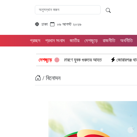
ঢাকা
০৬ আগস্ট ২০২৬
প্রচ্ছদ
প্রধান সংবাদ
জাতীয়
দেশজুড়ে
রাজনীতি
অর্থনীতি
খিয়া সীমান্তে মাইন বিস্ফোরণে যুবক গুরুতর আহত
দেশজুড়ে
জোরারগঞ্জ থানা পুলিশের বিশেষ
/ বিনোদন