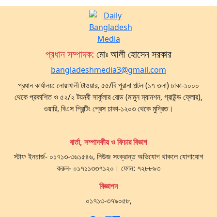
প্রধান সম্পাদক:
মোঃ আলী হোসেন সরকার
bangladeshmedia3@gmail.com
প্রধান কার্যালয়: নোয়াখালী টাওয়ার, ৫৫/বি পুরানা পল্টন (১৭ তলা) ঢাকা-১০০০
থেকে প্রকাশিত ও ৫২/২ টয়নবী সার্কুলার রোড (মামুন ম্যানশন, গ্রাউন্ড ফ্লোর),
ওয়ারি, বিএস প্রিন্টিং প্রেস ঢাকা-১২০৩ থেকে মুদ্রিত।
বার্তা, সম্পাদকীয় ও ফিচার বিভাগ
স্টাফ ইনচার্জ- ০১৭১৩-৩৬১৫৪৬, নিউজ সংক্রান্ত অভিযোগ থাকলে যোগাযোগ
করুন- ০১৭১১৩৩৭১২০। ফোন: ৭২৮৮৯৩
বিজ্ঞাপন
০১৭১৩-৩৭৯০৫৮,