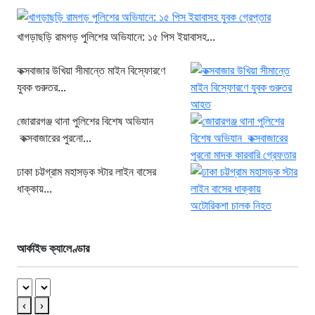
খাগড়াছড়ি রামগড় পুলিশের অভিযানে: ১৫ পিস ইয়াবাসহ...
কক্সবাজার উখিয়া সীমান্তে মাইন বিস্ফোরণে
যুবক গুরুতর...
জোরারগঞ্জ থানা পুলিশের বিশেষ অভিযান
কক্সবাজারের পুরনো...
ঢাকা চট্টগ্রাম মহাসড়ক স্টার লাইন বাসের
ধাক্কায়...
আর্কাইভ ক্যালেণ্ডার
‹
›