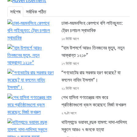
সর্বশেষ
সর্বাধিক পঠিত
ঢাকা-ময়মনসিংহ রেলপথে বগি লাইনচ্যুত:
ট্রেন চলাচল স্বাভাবিক
১৩ মিনিট আগে
“হাম উপসর্গে আরও তিনজনের মৃত্যু, নতুন
আক্রান্ত ১২১৮”
১৭ মিনিট আগে
“গণভোটের রায় সরকার হরণ করেছে? যা
বললেন নাহিদ ইসলাম”।
২১ মিনিট আগে
শেখ হাসিনা গণতন্ত্রের নাম করে
প্রতিষ্ঠানগুলো ধ্বংস করেছেন: মির্জা ফখরুল
২ ঘণ্টা আগে
থাইল্যান্ডে ভয়াবহ বন্দুক হামলা: দাদা-দাদিসহ
স্কুলে আরও ৭ জনকে হত্যা