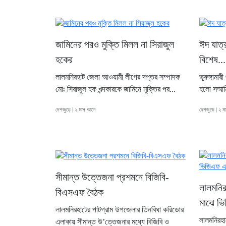
জামিনের পরও মুক্তি মিলল না সিরাজুল
ঈদ যাত্র
হকের
বিশেষ...
লালমনিরহাট জেলা আওয়ামী লীগের দপ্তর সম্পাদক
ভূরুঙ্গামা
মোঃ সিরাজুল হক খন্দকারকে জামিনে মুক্তির পর...
হলো সম্মান
দেশজুড়ে | ২ মাস আগে
দেশজুড়ে | ২ 
সীমান্ত উত্তেজনা প্রশমনে বিজিবি-
লালমনির
বিএসএফ বৈঠক
মাঝে ভ
লালমনিরহাটের পাটগ্রাম উপজেলার তিনবিঘা করিডোর
লালমনিরহাট
এলাকায় সীমান্ত উ’ত্তেজনার মধ্যে বিজিবি ও