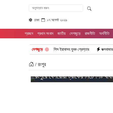
ঢাকা
০৭ আগস্ট ২০২৬
প্রচ্ছদ
প্রধান সংবাদ
জাতীয়
দেশজুড়ে
রাজনীতি
অর্থনীতি
গড় পুলিশের অভিযানে: ১৫ পিস ইয়াবাসহ যুবক গ্রেপ্তার
দেশজুড়ে
কক্সবাজার উখিয়া সীমান্ত
/ রংপুর
রংপুরে বেপরোয়া ট্রাকের নিচে পিষ্ট বাব