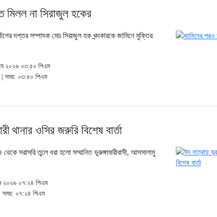
তি মিলল না সিরাজুল হকের
গের দপ্তর সম্পাদক মোঃ সিরাজুল হক খন্দকারকে জামিনে মুক্তির
মে ২০২৬ ০৩:৫০ পিএম
 | সময়: ০৩:৫০ পিএম
মারী থানার ওসির জরুরি বিশেষ বার্তা
েজ থেকে সরাসরি তুলে ধরা হলো সম্মানিত ভূরুঙ্গামারীবাসী, আসসালামু
মে ২০২৬ ০৭:২৪ পিএম
| সময়: ০৭:২৪ পিএম