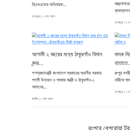
মন্ত্রণাল
বিএসএফের অধিনায়ক...
ব্যবস্থাপন
দেশজুড়ে | ২ মাস আগে
দেশজুড়ে | ৩ 
আগামী ২ বছরের মধ্যে ঠাকুরগাঁও বিমান
মাদক দি
বন্দর...
হাতাতে..
গণপ্রজাতন্ত্রী বাংলাদেশ সরকারের স্থানীয় সরকার
রংপুর নগর
পল্লী উন্নয়ন ও সমবায় মন্ত্রী ও ঠাকুরগাঁও-১
নারীকে মাদ
আসনের...
দেশজুড়ে | ৩ 
জাতীয় | ৩ মাস আগে
রংপুরে বেপরোয়া ট্র