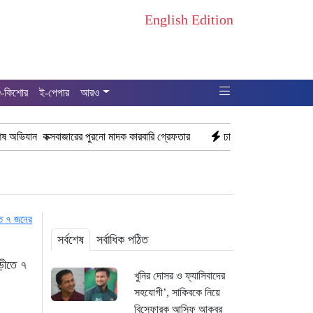
English Edition
ু-কিশোর
ই-পেপার
আরও
াজারের পুরনো মাদক কারবারি গ্রেফতার
ঢাকা চট্টগ্রাম মহাসড়ক স্টার লাইন বাসের
সর্বশেষ
সর্বাধিক পঠিত
ড়ীতে ৭
খুনির দোসর ও ফ্যাসিবাদের
সহযোগী’, সাকিবকে নিয়ে
বিস্ফোরক আসিফ আকবর