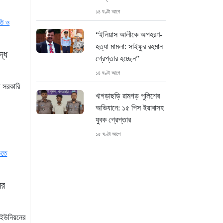
১৪ ঘণ্টা আগে
“ইলিয়াস আলীকে অপহরণ-
হত্যা মামলা: সাইফুর রহমান
্ধে
গ্রেপ্তার হচ্ছেন”
১৪ ঘণ্টা আগে
ী সরকারি
খাগড়াছড়ি রামগড় পুলিশের
অভিযানে: ১৫ পিস ইয়াবাসহ
যুবক গ্রেপ্তার
১৫ ঘণ্টা আগে
কক্সবাজার উখিয়া সীমান্তে
মাইন বিস্ফোরণে যুবক
গুরুতর আহত
ির
১৫ ঘণ্টা আগে
 ইউনিয়নের
জোরারগঞ্জ থানা পুলিশের