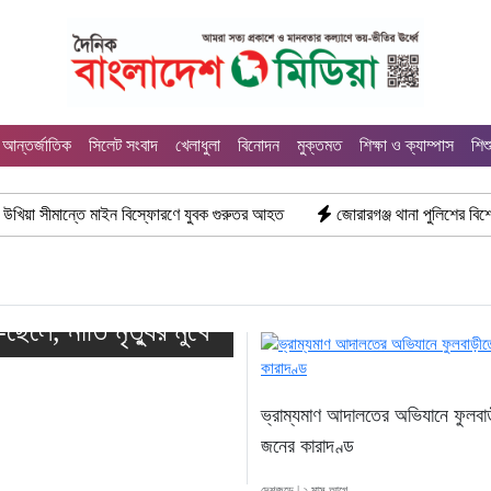
আন্তর্জাতিক
সিলেট সংবাদ
খেলাধুলা
বিনোদন
মুক্তমত
শিক্ষা ও ক্যাম্পাস
শিশ
ে মাইন বিস্ফোরণে যুবক গুরুতর আহত
জোরারগঞ্জ থানা পুলিশের বিশেষ অভিযান কক্সব
া-ছেলে, নাতি মৃত্যুর মুখে
ভ্রাম্যমাণ আদালতের অভিযানে ফুলবা
জনের কারাদণ্ড
দেশজুড়ে | ২ মাস আগে