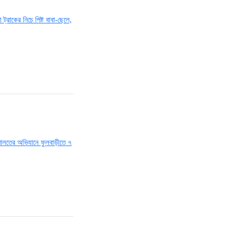
শতাধিক দুর্ঘটনা
১৮ ঘণ্টা আগে
‘সচিবালয় অভিমুখে ১১ দলীয়
ঐক্যের পদযাত্রায় পুলিশের
বাধা’
১৯ ঘণ্টা আগে
নদীদূষণ রোধে কঠোর
প্রধানমন্ত্রী: সমন্বিত
উদ্যোগের তাগিদ
১৯ ঘণ্টা আগে