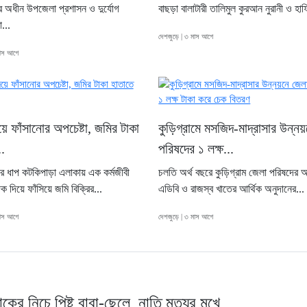
য়ের অধীন উপজেলা প্রশাসন ও দুর্যোগ
বাছড়া বালাটারী তালিমুল কুরআন নুরানী ও হাফ
া...
দেশজুড়ে | ৩ মাস আগে
মাস আগে
য়ে ফাঁসানোর অপচেষ্টা, জমির টাকা
কুড়িগ্রামে মসজিদ-মাদ্রাসার উন্ন
.
পরিষদের ১ লক্ষ...
ীর ধাপ কটকিপাড়া এলাকায় এক কর্মজীবী
চলতি অর্থ বছরে কুড়িগ্রাম জেলা পরিষদের
ক দিয়ে ফাঁসিয়ে জমি বিক্রির...
এডিবি ও রাজস্ব খাতের আর্থিক অনুদানের...
মাস আগে
দেশজুড়ে | ৩ মাস আগে
াকের নিচে পিষ্ট বাবা-ছেলে, নাতি মৃত্যুর মুখে